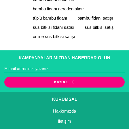
Ürün bilgilerinde hatalar bulunuyor.
bambu fidanı nereden alınır
Ürün fiyatı diğer sitelerden daha pahalı.
tüplü bambu fidanı
bambu fidanı satışı
Bu ürüne benzer farklı alternatifler olmalı.
süs bitkisi fidanı satışı
süs bitkisi satış
online süs bitkisi satışı
KAMPANYALARIMIZDAN HABERDAR OLUN
Gönder
KAYDOL
KURUMSAL
Hakkımızda
İletişim