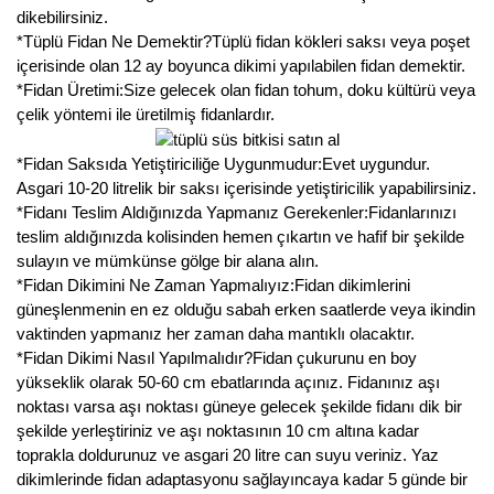
dikebilirsiniz.
*Tüplü Fidan Ne Demektir?Tüplü fidan kökleri saksı veya poşet
içerisinde olan 12 ay boyunca dikimi yapılabilen fidan demektir.
*Fidan Üretimi:Size gelecek olan fidan tohum, doku kültürü veya
çelik yöntemi ile üretilmiş fidanlardır.
*Fidan Saksıda Yetiştiriciliğe Uygunmudur:Evet uygundur.
Asgari 10-20 litrelik bir saksı içerisinde yetiştiricilik yapabilirsiniz.
*Fidanı Teslim Aldığınızda Yapmanız Gerekenler:Fidanlarınızı
teslim aldığınızda kolisinden hemen çıkartın ve hafif bir şekilde
sulayın ve mümkünse gölge bir alana alın.
*Fidan Dikimini Ne Zaman Yapmalıyız:Fidan dikimlerini
güneşlenmenin en ez olduğu sabah erken saatlerde veya ikindin
vaktinden yapmanız her zaman daha mantıklı olacaktır.
*Fidan Dikimi Nasıl Yapılmalıdır?Fidan çukurunu en boy
yükseklik olarak 50-60 cm ebatlarında açınız. Fidanınız aşı
noktası varsa aşı noktası güneye gelecek şekilde fidanı dik bir
şekilde yerleştiriniz ve aşı noktasının 10 cm altına kadar
toprakla doldurunuz ve asgari 20 litre can suyu veriniz. Yaz
dikimlerinde fidan adaptasyonu sağlayıncaya kadar 5 günde bir