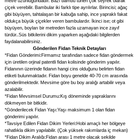
metre uzunluğundadır. Bazı bambu türleri çok seyrek olarak
çiçek verebilir. Bambular iki farklı tipe ayrılırlar. Birincisi; ağaç
gibi büyüyen, tahtalaşan bir kabuğa sahip, ince yapraklı fakat
oldukça büyük çiçekler veren bambulardır. İkinci ise; ot gibi
büyüyen, boyları bir metreden fazla uzamayan ince zayıf
türdür..Süs bitkilerini dikim yaparken aşağıdaki bilgilerden
faydalanabilirsiniz.
Gönderilen Fidan Teknik Detayları
*Fidan Gönderimi:Firmamız tarafından sadece fidan göndermek
için üretilen orjinal patentli fidan kolisinde gönderim yapılır.
Fidanının üzerinde fidanın hangi cins olduğunu belirten fidan
etiketi bulunmaktadır. Fidan boyu genelde 40-70 cm arasında
gönderilmektedir. Mevsime göre bu boy aralığı artabilir veya
azalabilir.
*Fidan Mevsimsel Durumu:Kış döneminde yapraklarını
dökmeyen bir bitkidir.
*Gönderilecek Fidan Yaşı:Yaşı maksimum 1 olan fidan
gönderimi yapılır.
*Tavsiye Edilen Fidan Dikim Yerleri:Hobi amaçlı her bölgeye
rahatlıkla dikim yapılabilir. (Çok yüksek rakımlarda iç mekan)
*Fidan Dikim Aralığı:Fidan arası 1 metre olacak şekilde