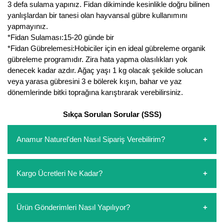
3 defa sulama yapınız. Fidan dikiminde kesinlikle doğru bilinen
yanlışlardan bir tanesi olan hayvansal gübre kullanımını
yapmayınız.
*Fidan Sulaması:15-20 günde bir
*Fidan Gübrelemesi:Hobiciler için en ideal gübreleme organik
gübreleme programıdır. Zira hata yapma olasılıkları yok
denecek kadar azdır. Ağaç yaşı 1 kg olacak şekilde solucan
veya yarasa gübresini 3 e bölerek kışın, bahar ve yaz
dönemlerinde bitki toprağına karıştırarak verebilirsiniz.
Sıkça Sorulan Sorular (SSS)
Anamur Naturel'den Nasıl Sipariş Verebilirim?
https://www.anamurnaturel.com 'dan kendiniz sepetinizi
Kargo Ücretleri Ne Kadar?
oluşturarak,
iletişim
numaralarımızdan bizi arayarak veya
whatsapp hattımızdan bizlere isteklerinizi yazarak sipariş
verebilirsiniz. Sitemizden vereceğiniz siparişlerin
https://www.anamurnaturel.com 'da siz kargoyu dert
Ürün Gönderimleri Nasıl Yapılıyor?
ödemelerini sipariş verdikten sonra havale/eft veya sipariş
etmeyin diye 1500 lira ve üzerindeki siparişlerinizde
aşamasında kredi kartı ile yapabilirsiniz. Kapıda ödeme
kargoyu biz karşılıyoruz. 1500 Lira altında kalan