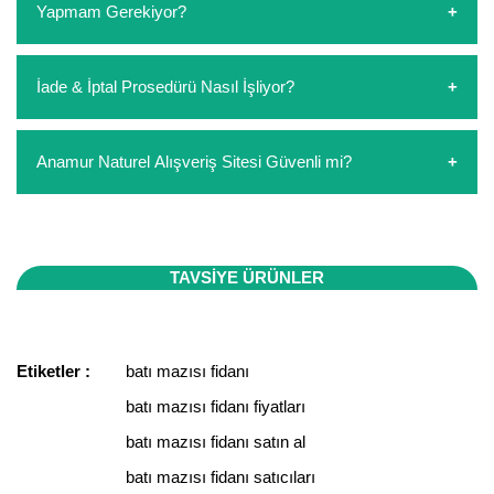
Yapmam Gerekiyor?
Koşulsuz müşteri memnuniyeti politikalarımız
İade & İptal Prosedürü Nasıl İşliyor?
çerçevesinde müşterilerimizi hiçbir zaman mağdur
konuma düşürmek istemeyiz. Kargodan size gelen
ürünleriniz hasar görmüş ise hemen bizimle iletişime
Siparişiniz elinize ulaştığında herhangi bir sebepten ötürü
Anamur Naturel Alışveriş Sitesi Güvenli mi?
geçerek ücret iadesi veya yeniden ücretsiz kargo ile ürün
ücret iadesi veya değişimi talebinde bulunabilirsiniz.
çıkışı talep ediniz.
Burada tek bir koşulumuz bulunmaktadır. İade veya
değişim istediğiniz ürünleri kullanmayınız. Kullanılmış
Sitemizde yaptığınız tüm işlemler 256 bit güvenlik
ürünlerin iade veya değişimi yapılmamaktadır. Talebinize
sertifikası ile koruma altındadır. İçiniz rahat bir şekilde
göre yeniden ürün çıkışı veya ücret iadesi seçenekleri
alışverişinizi yapabilirsiniz. Ayrıca firmamız Mersin/ Mut
Bu ürünün fiyat bilgisi, resim, ürün açıklamalarında ve diğer
TAVSİYE ÜRÜNLER
uygulanır.
vergi dairesine bağlı, tüm ticari faaliyetleri kayıt altında ve
konularda yetersiz gördüğünüz noktaları öneri formunu
Bu ürüne ilk yorumu siz yapın!
yürürlükteki kanun ve esaslara tam uyumlu bir şekilde
kullanarak tarafımıza iletebilirsiniz.
faaliyet göstermektedir.
Görüş ve önerileriniz için teşekkür ederiz.
Etiketler :
batı mazısı fidanı
Yorum Yaz
batı mazısı fidanı fiyatları
Ürün resmi kalitesiz, bozuk veya görüntülenemiyor.
Ürün açıklamasında eksik bilgiler bulunuyor.
batı mazısı fidanı satın al
Ürün bilgilerinde hatalar bulunuyor.
batı mazısı fidanı satıcıları