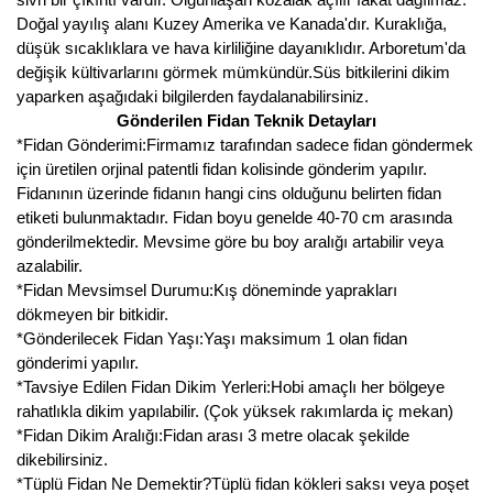
Doğal yayılış alanı Kuzey Amerika ve Kanada'dır. Kuraklığa,
düşük sıcaklıklara ve hava kirliliğine dayanıklıdır. Arboretum'da
değişik kültivarlarını görmek mümkündür.Süs bitkilerini dikim
yaparken aşağıdaki bilgilerden faydalanabilirsiniz.
Gönderilen Fidan Teknik Detayları
*Fidan Gönderimi:Firmamız tarafından sadece fidan göndermek
için üretilen orjinal patentli fidan kolisinde gönderim yapılır.
Fidanının üzerinde fidanın hangi cins olduğunu belirten fidan
etiketi bulunmaktadır. Fidan boyu genelde 40-70 cm arasında
gönderilmektedir. Mevsime göre bu boy aralığı artabilir veya
azalabilir.
*Fidan Mevsimsel Durumu:Kış döneminde yaprakları
dökmeyen bir bitkidir.
*Gönderilecek Fidan Yaşı:Yaşı maksimum 1 olan fidan
gönderimi yapılır.
*Tavsiye Edilen Fidan Dikim Yerleri:Hobi amaçlı her bölgeye
rahatlıkla dikim yapılabilir. (Çok yüksek rakımlarda iç mekan)
*Fidan Dikim Aralığı:Fidan arası 3 metre olacak şekilde
dikebilirsiniz.
*Tüplü Fidan Ne Demektir?Tüplü fidan kökleri saksı veya poşet