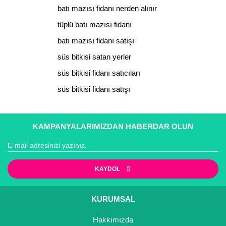
Ürün fiyatı diğer sitelerden daha pahalı.
batı mazısı fidanı nerden alınır
Bu ürüne benzer farklı alternatifler olmalı.
tüplü batı mazısı fidanı
batı mazısı fidanı satışı
süs bitkisi satan yerler
süs bitkisi fidanı satıcıları
Gönder
süs bitkisi fidanı satışı
KAMPANYALARIMIZDAN HABERDAR OLUN
KAYDOL
KURUMSAL
Hakkımızda