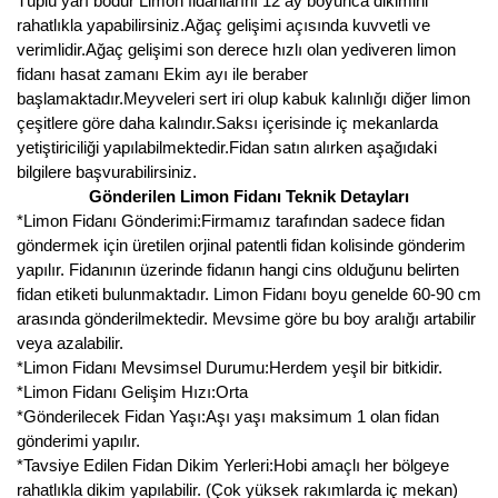
Tüplü yarı bodur Limon fidanlarını 12 ay boyunca dikimini
Girebolu Fidanı
rahatlıkla yapabilirsiniz.Ağaç gelişimi açısında kuvvetli ve
verimlidir.Ağaç gelişimi son derece hızlı olan yediveren limon
Goji Berry Fidanı
fidanı hasat zamanı Ekim ayı ile beraber
Hünnap Fidanı
başlamaktadır.Meyveleri sert iri olup kabuk kalınlığı diğer limon
çeşitlere göre daha kalındır.Saksı içerisinde iç mekanlarda
İncir Fidanı
yetiştiriciliği yapılabilmektedir.Fidan satın alırken aşağıdaki
bilgilere başvurabilirsiniz.
Kapari Gebre Otu Fidanı
Gönderilen Limon Fidanı Teknik Detayları
*Limon Fidanı Gönderimi:Firmamız tarafından sadece fidan
Kayısı Fidanı
göndermek için üretilen orjinal patentli fidan kolisinde gönderim
yapılır. Fidanının üzerinde fidanın hangi cins olduğunu belirten
Keçiboynuzu Fidanı
fidan etiketi bulunmaktadır. Limon Fidanı boyu genelde 60-90 cm
arasında gönderilmektedir. Mevsime göre bu boy aralığı artabilir
Kestane Fidanı
veya azalabilir.
*Limon Fidanı Mevsimsel Durumu:Herdem yeşil bir bitkidir.
Kiraz Fidanı
*Limon Fidanı Gelişim Hızı:Orta
*Gönderilecek Fidan Yaşı:Aşı yaşı maksimum 1 olan fidan
Kivi Fidanı
gönderimi yapılır.
*Tavsiye Edilen Fidan Dikim Yerleri:Hobi amaçlı her bölgeye
Kızılcık Fidanı
rahatlıkla dikim yapılabilir. (Çok yüksek rakımlarda iç mekan)