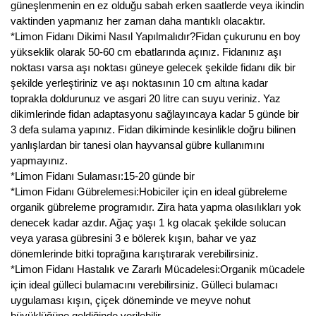
güneşlenmenin en ez olduğu sabah erken saatlerde veya ikindin
Nadir Çeşit Meyveler
vaktinden yapmanız her zaman daha mantıklı olacaktır.
*Limon Fidanı Dikimi Nasıl Yapılmalıdır?Fidan çukurunu en boy
Nar Fidanı
yükseklik olarak 50-60 cm ebatlarında açınız. Fidanınız aşı
Narenciye Fidanları
noktası varsa aşı noktası güneye gelecek şekilde fidanı dik bir
şekilde yerleştiriniz ve aşı noktasının 10 cm altına kadar
Nektarin Fidanı
toprakla doldurunuz ve asgari 20 litre can suyu veriniz. Yaz
dikimlerinde fidan adaptasyonu sağlayıncaya kadar 5 günde bir
Papaya Fidanı
3 defa sulama yapınız. Fidan dikiminde kesinlikle doğru bilinen
yanlışlardan bir tanesi olan hayvansal gübre kullanımını
Pepino Fidanı
yapmayınız.
*Limon Fidanı Sulaması:15-20 günde bir
Pitaya Fidanı
*Limon Fidanı Gübrelemesi:Hobiciler için en ideal gübreleme
organik gübreleme programıdır. Zira hata yapma olasılıkları yok
Şeftali Fidanı
denecek kadar azdır. Ağaç yaşı 1 kg olacak şekilde solucan
veya yarasa gübresini 3 e bölerek kışın, bahar ve yaz
Trabzon Hurması Fidanı
dönemlerinde bitki toprağına karıştırarak verebilirsiniz.
*Limon Fidanı Hastalık ve Zararlı Mücadelesi:Organik mücadele
Üzüm Fidanı
için ideal gülleci bulamacını verebilirsiniz. Gülleci bulamacı
uygulaması kışın, çiçek döneminde ve meyve nohut
Vişne Fidanı
büyüklüğüne geldiğinde verilebilir.