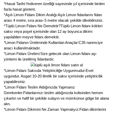
*Hasat Tarihi:Yediveren özelliği sayesinde yıl içerisinde birden
Kocayemiş Fidanı
fazla hasat gösterir.
*Aşılı Limon Fidanı Dikim Aralığı:Aşılı Limon fidanlarını fidan
Kuşburnu Fidanı
arası 4 metre, sıra arası 5 metre olacak şekilde dikebilirsiniz.
*Tüplü Limon Fidanı Ne Demektir?Tüplü Limon fidanı kökleri
Liçi Fidanı
saksı veya poşet içerisinde olan 12 ay boyunca dikimi
yapılabilen meyve fidanı demektir.
Longan Fidanı
*Limon Fidanın Üretiminde Kullanılan Anaçlar:C35 narenciye
anacı kullanılmaktadır.
Malta Eriği Fidanı
*Limon Fidanı Üretimi:Size gelecek olan Limon fidanı aşı
yöntemi ile üretilmiş fidanlardır.
Mango Fidanı
*Limon Fidanı Saksıda Yetiştiriciliğe Uygunmudur:Evet
Melez Meyveler
uygundur. Asgari 10-20 litrelik bir saksı içerisinde yetiştiricilik
yapabilirsiniz.
Murt Fidanı
*Limon Fidanı Teslim Aldığınızda Yapmanız
Gerekenler:Fidanlarınızı teslim aldığınızda kolisinden hemen
Muşmula Fidanı
çıkartın ve hafif bir şekilde sulayın ve mümkünse gölge bir alana
alın.
Muz Fidanı
*Limon Fidanı Dikimini Ne Zaman Yapmalıyız:Fidan dikimlerini