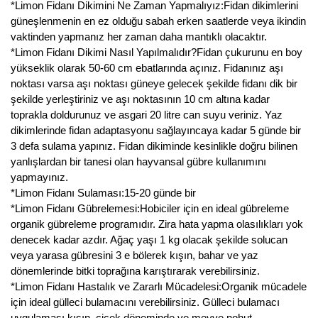
*Limon Fidanı Dikimini Ne Zaman Yapmalıyız:Fidan dikimlerini
Nadir Çeşit Meyveler
güneşlenmenin en ez olduğu sabah erken saatlerde veya ikindin
vaktinden yapmanız her zaman daha mantıklı olacaktır.
Nar Fidanı
*Limon Fidanı Dikimi Nasıl Yapılmalıdır?Fidan çukurunu en boy
Narenciye Fidanları
yükseklik olarak 50-60 cm ebatlarında açınız. Fidanınız aşı
noktası varsa aşı noktası güneye gelecek şekilde fidanı dik bir
Nektarin Fidanı
şekilde yerleştiriniz ve aşı noktasının 10 cm altına kadar
toprakla doldurunuz ve asgari 20 litre can suyu veriniz. Yaz
Papaya Fidanı
dikimlerinde fidan adaptasyonu sağlayıncaya kadar 5 günde bir
3 defa sulama yapınız. Fidan dikiminde kesinlikle doğru bilinen
Pepino Fidanı
yanlışlardan bir tanesi olan hayvansal gübre kullanımını
yapmayınız.
Pitaya Fidanı
*Limon Fidanı Sulaması:15-20 günde bir
*Limon Fidanı Gübrelemesi:Hobiciler için en ideal gübreleme
Şeftali Fidanı
organik gübreleme programıdır. Zira hata yapma olasılıkları yok
denecek kadar azdır. Ağaç yaşı 1 kg olacak şekilde solucan
Trabzon Hurması Fidanı
veya yarasa gübresini 3 e bölerek kışın, bahar ve yaz
dönemlerinde bitki toprağına karıştırarak verebilirsiniz.
Üzüm Fidanı
*Limon Fidanı Hastalık ve Zararlı Mücadelesi:Organik mücadele
için ideal gülleci bulamacını verebilirsiniz. Gülleci bulamacı
Vişne Fidanı
uygulaması kışın, çiçek döneminde ve meyve nohut