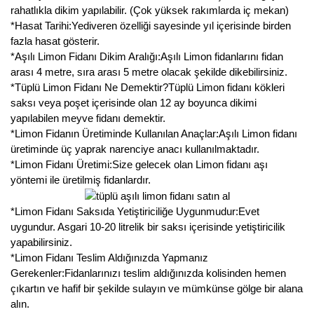
rahatlıkla dikim yapılabilir. (Çok yüksek rakımlarda iç mekan)
Kocayemiş Fidanı
*Hasat Tarihi:Yediveren özelliği sayesinde yıl içerisinde birden
fazla hasat gösterir.
Kuşburnu Fidanı
*Aşılı Limon Fidanı Dikim Aralığı:Aşılı Limon fidanlarını fidan
arası 4 metre, sıra arası 5 metre olacak şekilde dikebilirsiniz.
Liçi Fidanı
*Tüplü Limon Fidanı Ne Demektir?Tüplü Limon fidanı kökleri
saksı veya poşet içerisinde olan 12 ay boyunca dikimi
Longan Fidanı
yapılabilen meyve fidanı demektir.
*Limon Fidanın Üretiminde Kullanılan Anaçlar:Aşılı Limon fidanı
Malta Eriği Fidanı
üretiminde üç yaprak narenciye anacı kullanılmaktadır.
*Limon Fidanı Üretimi:Size gelecek olan Limon fidanı aşı
Mango Fidanı
yöntemi ile üretilmiş fidanlardır.
Melez Meyveler
*Limon Fidanı Saksıda Yetiştiriciliğe Uygunmudur:Evet
uygundur. Asgari 10-20 litrelik bir saksı içerisinde yetiştiricilik
Murt Fidanı
yapabilirsiniz.
*Limon Fidanı Teslim Aldığınızda Yapmanız
Muşmula Fidanı
Gerekenler:Fidanlarınızı teslim aldığınızda kolisinden hemen
çıkartın ve hafif bir şekilde sulayın ve mümkünse gölge bir alana
Muz Fidanı
alın.