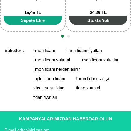
15,45 TL
24,26 TL
Gönder
Sepete Ekle
Stokta Yok
Etiketler :
limon fidanı
limon fidanı fiyatları
limon fidanı satın al
limon fidanı satıcıları
limon fidanı nerden alınır
tüplü limon fidanı
limon fidanı satışı
süs limonu fidanı
fidan satın al
fidan fiyatları
KAMPANYALARIMIZDAN HABERDAR OLUN