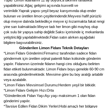
Tüplü Limon fidanlarını 12 ay boyunca dikimini rahatlıkla
Girebolu Fidanı
yapabilirsiniz.Ağaç gelişimi açısında kuvvetli ve
verimlidir.Yaprak yapısı yeşil beyaz karışımında olup ender
Goji Berry Fidanı
bulunan ve üretilen limon çeşitlerindendir.Meyvesi hafif pürüzlü
Hünnap Fidanı
olup meyve dalında bekledikçe meyve içi kızarmakta fakat rengi
yine sarı kalmaktadır.Meyve tadı her limon gibi mayhoş olup
İncir Fidanı
çok sulu bir yapıya sahip değildir.Saksı içerisinde iç mekanlarda
yetiştiriciliği yapılabilmektedir.Fidan satın alırken aşağıdaki
Kapari Gebre Otu Fidanı
bilgilere başvurabilirsiniz.
Gönderilen Limon Fidanı Teknik Detayları
Kayısı Fidanı
*Limon Fidanı Gönderimi:Firmamız tarafından sadece fidan
göndermek için üretilen orjinal patentli fidan kolisinde gönderim
Keçiboynuzu Fidanı
yapılır. Fidanının üzerinde fidanın hangi cins olduğunu belirten
fidan etiketi bulunmaktadır. Limon Fidanı boyu genelde 60-90 cm
Kestane Fidanı
arasında gönderilmektedir. Mevsime göre bu boy aralığı artabilir
veya azalabilir.
Kiraz Fidanı
*Limon Fidanı Mevsimsel Durumu:Herdem yeşil bir bitkidir.
*Limon Fidanı Gelişim Hızı:Orta
Kivi Fidanı
*Gönderilecek Fidan Yaşı:Aşı yaşı maksimum 1 olan fidan
gönderimi yapılır.
Kızılcık Fidanı
*Tavsiye Edilen Fidan Dikim Yerleri:Hobi amaçlı her bölgeye