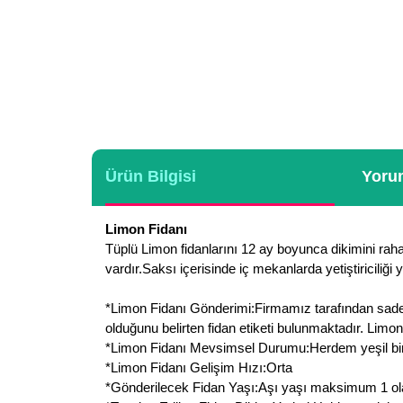
Ürün Bilgisi
Yorum
Limon Fidanı
Tüplü Limon fidanlarını 12 ay boyunca dikimini rahatl
vardır.Saksı içerisinde iç mekanlarda yetiştiriciliği 
*Limon Fidanı Gönderimi:Firmamız tarafından sadece 
olduğunu belirten fidan etiketi bulunmaktadır. Limo
*Limon Fidanı Mevsimsel Durumu:Herdem yeşil bir b
*Limon Fidanı Gelişim Hızı:Orta
*Gönderilecek Fidan Yaşı:Aşı yaşı maksimum 1 olan