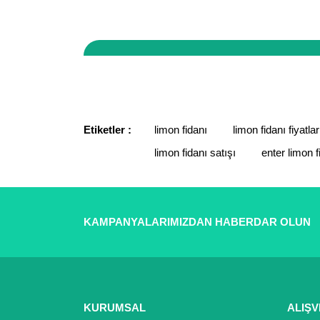
Sitemizde yaptığınız tüm işlemler 256 bit güvenlik
vergi dairesine bağlı, tüm ticari faaliyetleri kay
Bu ürünün fiyat bilgisi, resim, ürün açıklamaların
Görüş ve önerileriniz için teşekkür ederiz.
Ürün resmi kalitesiz, bozuk veya görüntülenemiyor.
Ürün açıklamasında eksik bilgiler bulunuyor.
Etiketler :
limon fidanı
limon fidanı fiyatlar
Ürün bilgilerinde hatalar bulunuyor.
limon fidanı satışı
enter limon f
Ürün fiyatı diğer sitelerden daha pahalı.
Bu ürüne benzer farklı alternatifler olmalı.
KAMPANYALARIMIZDAN HABERDAR OLUN
KURUMSAL
ALIŞV