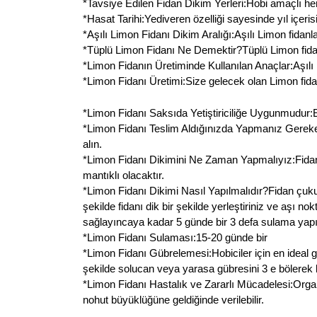
*Tavsiye Edilen Fidan Dikim Yerleri:Hobi amaçlı her
*Hasat Tarihi:Yediveren özelliği sayesinde yıl içeris
*Aşılı Limon Fidanı Dikim Aralığı:Aşılı Limon fidanla
*Tüplü Limon Fidanı Ne Demektir?Tüplü Limon fidanı
*Limon Fidanın Üretiminde Kullanılan Anaçlar:Aşılı
*Limon Fidanı Üretimi:Size gelecek olan Limon fidanı
*Limon Fidanı Saksıda Yetiştiriciliğe Uygunmudur:Evet
*Limon Fidanı Teslim Aldığınızda Yapmanız Gerekenl
alın.
*Limon Fidanı Dikimini Ne Zaman Yapmalıyız:Fidan
mantıklı olacaktır.
*Limon Fidanı Dikimi Nasıl Yapılmalıdır?Fidan çuk
şekilde fidanı dik bir şekilde yerleştiriniz ve aşı 
sağlayıncaya kadar 5 günde bir 3 defa sulama yapın
*Limon Fidanı Sulaması:15-20 günde bir
*Limon Fidanı Gübrelemesi:Hobiciler için en ideal 
şekilde solucan veya yarasa gübresini 3 e bölerek k
*Limon Fidanı Hastalık ve Zararlı Mücadelesi:Organ
nohut büyüklüğüne geldiğinde verilebilir.