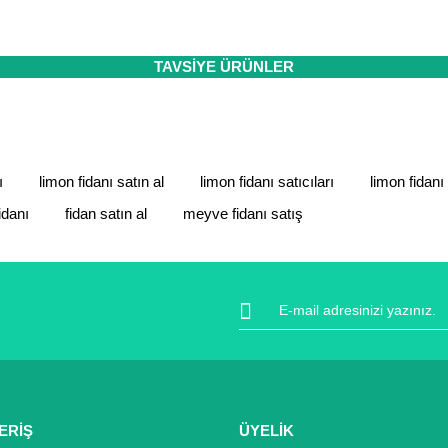
 sertifikası ile koruma altındadır. İçiniz rahat bir şekilde alışverişini
ıt altında ve yürürlükteki kanun ve esaslara tam uyumlu bir şekilde faal
da ve diğer konularda yetersiz gördüğünüz noktaları öneri formunu kulla
TAVSİYE ÜRÜNLER
Bu ürüne ilk yorumu siz yapın!
Yorum Yaz
ı
limon fidanı satın al
limon fidanı satıcıları
limon fidanı
idanı
fidan satın al
meyve fidanı satış
Gönder
ERİŞ
ÜYELİK