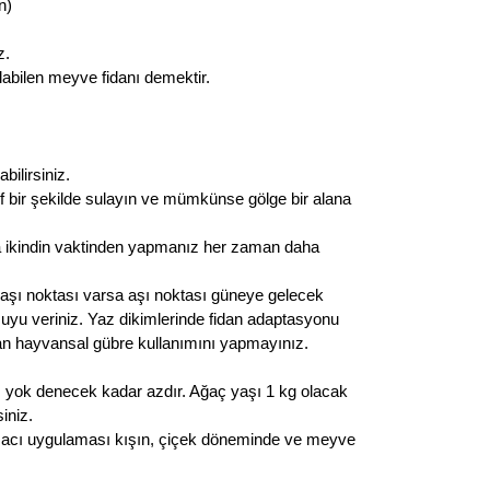
n)
z.
labilen meyve fidanı demektir.
bilirsiniz.
if bir şekilde sulayın ve mümkünse gölge bir alana
a ikindin vaktinden yapmanız her zaman daha
 aşı noktası varsa aşı noktası güneye gelecek
n suyu veriniz. Yaz dikimlerinde fidan adaptasyonu
olan hayvansal gübre kullanımını yapmayınız.
rı yok denecek kadar azdır. Ağaç yaşı 1 kg olacak
iniz.
ulamacı uygulaması kışın, çiçek döneminde ve meyve