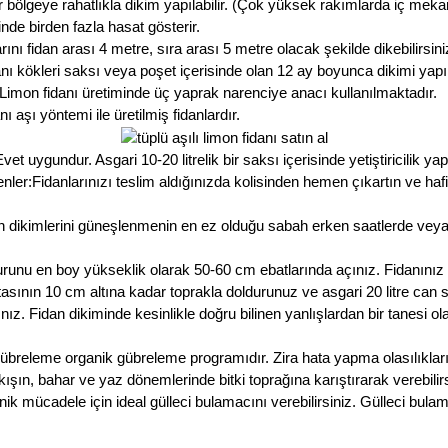
 bölgeye rahatlıkla dikim yapılabilir. (Çok yüksek rakımlarda iç meka
inde birden fazla hasat gösterir.
rını fidan arası 4 metre, sıra arası 5 metre olacak şekilde dikebilirsini
 kökleri saksı veya poşet içerisinde olan 12 ay boyunca dikimi yapı
 Limon fidanı üretiminde üç yaprak narenciye anacı kullanılmaktadır.
 aşı yöntemi ile üretilmiş fidanlardır.
 uygundur. Asgari 10-20 litrelik bir saksı içerisinde yetiştiricilik yapa
er:Fidanlarınızı teslim aldığınızda kolisinden hemen çıkartın ve haf
 dikimlerini güneşlenmenin en ez olduğu sabah erken saatlerde vey
urunu en boy yükseklik olarak 50-60 cm ebatlarında açınız. Fidanınız
noktasının 10 cm altına kadar toprakla doldurunuz ve asgari 20 litre ca
ız. Fidan dikiminde kesinlikle doğru bilinen yanlışlardan bir tanesi 
gübreleme organik gübreleme programıdır. Zira hata yapma olasılıkla
ışın, bahar ve yaz dönemlerinde bitki toprağına karıştırarak verebilirs
ik mücadele için ideal gülleci bulamacını verebilirsiniz. Gülleci b