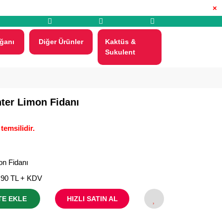
×
ğanı
Diğer Ürünler
Kaktüs &
Sukulent
nter Limon Fidanı
temsilidir.
on Fidanı
,90 TL + KDV
TE EKLE
HIZLI SATIN AL