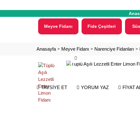
Anas
Meyve Fidanı
Fide Çeşitleri
Süs
Anasayfa
Meyve Fidanı
Narenciye Fidanları
TAVSİYE ET
YORUM YAZ
FİYAT 