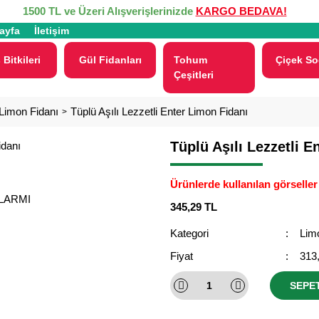
1500 TL ve Üzeri Alışverişlerinizde
KARGO BEDAVA!
ayfa
İletişim
 Bitkileri
Gül Fidanları
Tohum
Çiçek So
Çeşitleri
Limon Fidanı
Tüplü Aşılı Lezzetli Enter Limon Fidanı
Tüplü Aşılı Lezzetli E
Ürünlerde kullanılan görseller 
ALARMI
345,29 TL
Kategori
Lim
Fiyat
313
SEPE