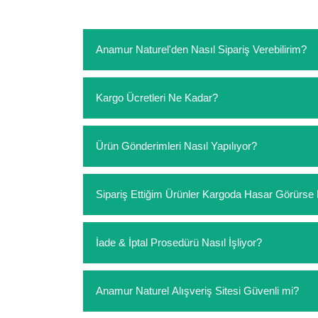
Anamur Naturel'den Nasıl Sipariş Verebilirim?
https://www.anamurnaturel.com 'dan kendiniz sep
Kargo Ücretleri Ne Kadar?
sipariş verebilirsiniz. Sitemizden vereceğiniz sip
ödeme yoktur.
https://www.anamurnaturel.com 'da siz kargoyu de
Ürün Gönderimleri Nasıl Yapılıyor?
siparişlerinizde sepetinizdeki ürünleri hacimler
Sipariş verdiğiniz ürünler, özel tasarlanmış amba
Sipariş Ettiğim Ürünler Kargoda Hasar Görür
Koşulsuz müşteri memnuniyeti politikalarımız 
İade & İptal Prosedürü Nasıl İşliyor?
hasar görmüş ise hemen bizimle iletişime geçerek
Siparişiniz elinize ulaştığında herhangi bir sebe
Anamur Naturel Alışveriş Sitesi Güvenli mi?
değişim istediğiniz ürünleri kullanmayınız. Kull
seçenekleri uygulanır.