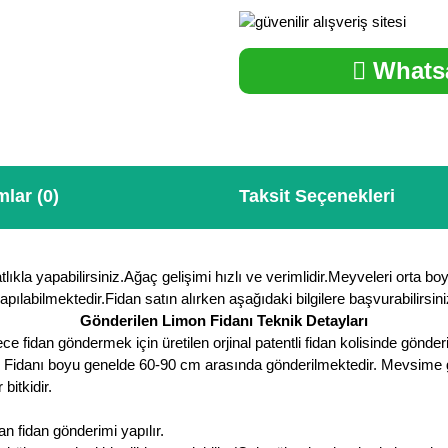
Whatsa
lar (0)
Taksit Seçenekleri
ıkla yapabilirsiniz.Ağaç gelişimi hızlı ve verimlidir.Meyveleri orta boyut
yapılabilmektedir.Fidan satın alırken aşağıdaki bilgilere başvurabilirsini
Gönderilen Limon Fidanı Teknik Detayları
fidan göndermek için üretilen orjinal patentli fidan kolisinde gönderi
n Fidanı boyu genelde 60-90 cm arasında gönderilmektedir. Mevsime göre
itkidir.
 fidan gönderimi yapılır.