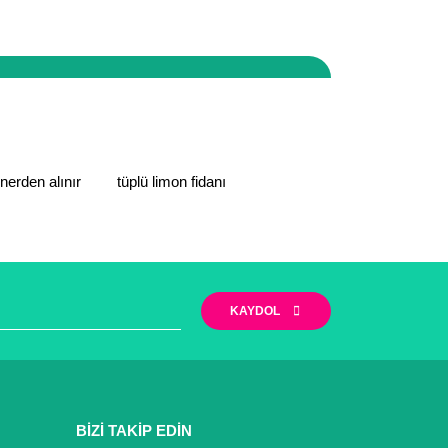
zi yapabilirsiniz. Ayrıca firmamız Mersin/ Mut
iyet göstermektedir.
narak tarafımıza iletebilirsiniz.
 nerden alınır
tüplü limon fidanı
KAYDOL
BİZİ TAKİP EDİN