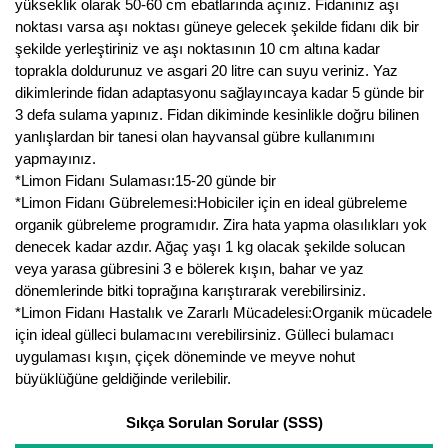
yükseklik olarak 50-60 cm ebatlarında açınız. Fidanınız aşı
noktası varsa aşı noktası güneye gelecek şekilde fidanı dik bir
şekilde yerleştiriniz ve aşı noktasının 10 cm altına kadar
toprakla doldurunuz ve asgari 20 litre can suyu veriniz. Yaz
dikimlerinde fidan adaptasyonu sağlayıncaya kadar 5 günde bir
3 defa sulama yapınız. Fidan dikiminde kesinlikle doğru bilinen
yanlışlardan bir tanesi olan hayvansal gübre kullanımını
yapmayınız.
*Limon Fidanı Sulaması:15-20 günde bir
*Limon Fidanı Gübrelemesi:Hobiciler için en ideal gübreleme
organik gübreleme programıdır. Zira hata yapma olasılıkları yok
denecek kadar azdır. Ağaç yaşı 1 kg olacak şekilde solucan
veya yarasa gübresini 3 e bölerek kışın, bahar ve yaz
dönemlerinde bitki toprağına karıştırarak verebilirsiniz.
*Limon Fidanı Hastalık ve Zararlı Mücadelesi:Organik mücadele
için ideal gülleci bulamacını verebilirsiniz. Gülleci bulamacı
uygulaması kışın, çiçek döneminde ve meyve nohut
büyüklüğüne geldiğinde verilebilir.
Sıkça Sorulan Sorular (SSS)