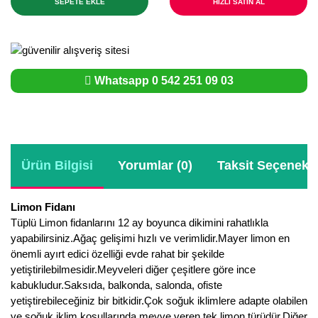
SEPETE EKLE
HIZLI SATIN AL
Whatsapp 0 542 251 09 03
Ürün Bilgisi
Yorumlar (0)
Taksit Seçenekle
Limon Fidanı
Tüplü Limon fidanlarını 12 ay boyunca dikimini rahatlıkla
yapabilirsiniz.Ağaç gelişimi hızlı ve verimlidir.Mayer limon en
önemli ayırt edici özelliği evde rahat bir şekilde
yetiştirilebilmesidir.Meyveleri diğer çeşitlere göre ince
kabukludur.Saksıda, balkonda, salonda, ofiste
yetiştirebileceğiniz bir bitkidir.Çok soğuk iklimlere adapte olabilen
ve soğuk iklim koşullarında meyve veren tek limon türüdür.Diğer