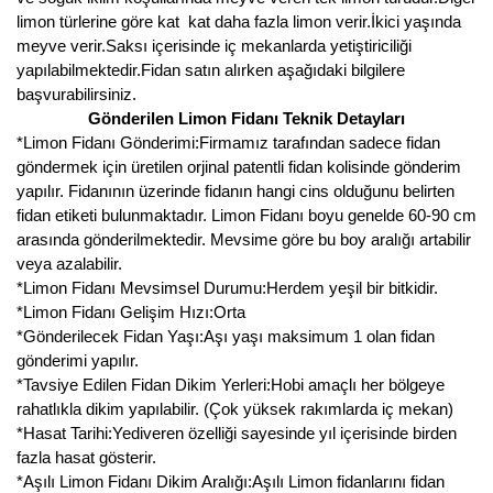
limon türlerine göre kat kat daha fazla limon verir.İkici yaşında
meyve verir.Saksı içerisinde iç mekanlarda yetiştiriciliği
yapılabilmektedir.Fidan satın alırken aşağıdaki bilgilere
başvurabilirsiniz.
Gönderilen Limon Fidanı Teknik Detayları
*Limon Fidanı Gönderimi:Firmamız tarafından sadece fidan
göndermek için üretilen orjinal patentli fidan kolisinde gönderim
yapılır. Fidanının üzerinde fidanın hangi cins olduğunu belirten
fidan etiketi bulunmaktadır. Limon Fidanı boyu genelde 60-90 cm
arasında gönderilmektedir. Mevsime göre bu boy aralığı artabilir
veya azalabilir.
*Limon Fidanı Mevsimsel Durumu:Herdem yeşil bir bitkidir.
*Limon Fidanı Gelişim Hızı:Orta
*Gönderilecek Fidan Yaşı:Aşı yaşı maksimum 1 olan fidan
gönderimi yapılır.
*Tavsiye Edilen Fidan Dikim Yerleri:Hobi amaçlı her bölgeye
rahatlıkla dikim yapılabilir. (Çok yüksek rakımlarda iç mekan)
*Hasat Tarihi:Yediveren özelliği sayesinde yıl içerisinde birden
fazla hasat gösterir.
*Aşılı Limon Fidanı Dikim Aralığı:Aşılı Limon fidanlarını fidan