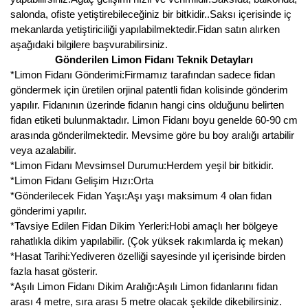
Girebolu Fidanı
salonda, ofiste yetiştirebileceğiniz bir bitkidir..Saksı içerisinde iç
mekanlarda yetiştiriciliği yapılabilmektedir.Fidan satın alırken
Goji Berry Fidanı
aşağıdaki bilgilere başvurabilirsiniz.
Gönderilen Limon Fidanı Teknik Detayları
Hünnap Fidanı
*Limon Fidanı Gönderimi:Firmamız tarafından sadece fidan
göndermek için üretilen orjinal patentli fidan kolisinde gönderim
İncir Fidanı
yapılır. Fidanının üzerinde fidanın hangi cins olduğunu belirten
Kapari Gebre Otu Fidanı
fidan etiketi bulunmaktadır. Limon Fidanı boyu genelde 60-90 cm
arasında gönderilmektedir. Mevsime göre bu boy aralığı artabilir
Kayısı Fidanı
veya azalabilir.
*Limon Fidanı Mevsimsel Durumu:Herdem yeşil bir bitkidir.
Keçiboynuzu Fidanı
*Limon Fidanı Gelişim Hızı:Orta
*Gönderilecek Fidan Yaşı:Aşı yaşı maksimum 4 olan fidan
Kestane Fidanı
gönderimi yapılır.
*Tavsiye Edilen Fidan Dikim Yerleri:Hobi amaçlı her bölgeye
Kiraz Fidanı
rahatlıkla dikim yapılabilir. (Çok yüksek rakımlarda iç mekan)
*Hasat Tarihi:Yediveren özelliği sayesinde yıl içerisinde birden
Kivi Fidanı
fazla hasat gösterir.
*Aşılı Limon Fidanı Dikim Aralığı:Aşılı Limon fidanlarını fidan
Kızılcık Fidanı
arası 4 metre, sıra arası 5 metre olacak şekilde dikebilirsiniz.