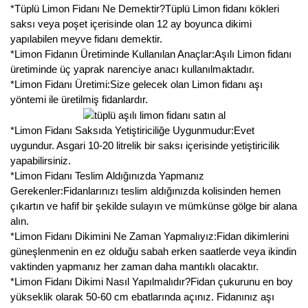
*Tüplü Limon Fidanı Ne Demektir?Tüplü Limon fidanı kökleri
Kocayemiş Fidanı
saksı veya poşet içerisinde olan 12 ay boyunca dikimi
yapılabilen meyve fidanı demektir.
Kuşburnu Fidanı
*Limon Fidanın Üretiminde Kullanılan Anaçlar:Aşılı Limon fidanı
üretiminde üç yaprak narenciye anacı kullanılmaktadır.
Liçi Fidanı
*Limon Fidanı Üretimi:Size gelecek olan Limon fidanı aşı
yöntemi ile üretilmiş fidanlardır.
Longan Fidanı
*Limon Fidanı Saksıda Yetiştiriciliğe Uygunmudur:Evet
Malta Eriği Fidanı
uygundur. Asgari 10-20 litrelik bir saksı içerisinde yetiştiricilik
yapabilirsiniz.
Mango Fidanı
*Limon Fidanı Teslim Aldığınızda Yapmanız
Gerekenler:Fidanlarınızı teslim aldığınızda kolisinden hemen
Melez Meyveler
çıkartın ve hafif bir şekilde sulayın ve mümkünse gölge bir alana
alın.
Murt Fidanı
*Limon Fidanı Dikimini Ne Zaman Yapmalıyız:Fidan dikimlerini
güneşlenmenin en ez olduğu sabah erken saatlerde veya ikindin
Muşmula Fidanı
vaktinden yapmanız her zaman daha mantıklı olacaktır.
*Limon Fidanı Dikimi Nasıl Yapılmalıdır?Fidan çukurunu en boy
Muz Fidanı
yükseklik olarak 50-60 cm ebatlarında açınız. Fidanınız aşı