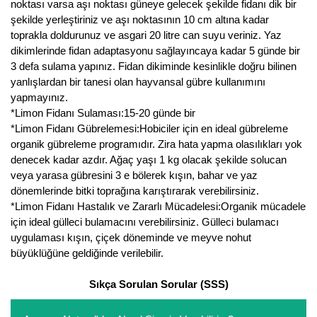
noktası varsa aşı noktası güneye gelecek şekilde fidanı dik bir
Nadir Çeşit Meyveler
şekilde yerleştiriniz ve aşı noktasının 10 cm altına kadar
toprakla doldurunuz ve asgari 20 litre can suyu veriniz. Yaz
Nar Fidanı
dikimlerinde fidan adaptasyonu sağlayıncaya kadar 5 günde bir
3 defa sulama yapınız. Fidan dikiminde kesinlikle doğru bilinen
Narenciye Fidanları
yanlışlardan bir tanesi olan hayvansal gübre kullanımını
yapmayınız.
Nektarin Fidanı
*Limon Fidanı Sulaması:15-20 günde bir
Papaya Fidanı
*Limon Fidanı Gübrelemesi:Hobiciler için en ideal gübreleme
organik gübreleme programıdır. Zira hata yapma olasılıkları yok
Pepino Fidanı
denecek kadar azdır. Ağaç yaşı 1 kg olacak şekilde solucan
veya yarasa gübresini 3 e bölerek kışın, bahar ve yaz
Pitaya Fidanı
dönemlerinde bitki toprağına karıştırarak verebilirsiniz.
*Limon Fidanı Hastalık ve Zararlı Mücadelesi:Organik mücadele
Şeftali Fidanı
için ideal gülleci bulamacını verebilirsiniz. Gülleci bulamacı
uygulaması kışın, çiçek döneminde ve meyve nohut
Trabzon Hurması Fidanı
büyüklüğüne geldiğinde verilebilir.
Üzüm Fidanı
Sıkça Sorulan Sorular (SSS)
Vişne Fidanı