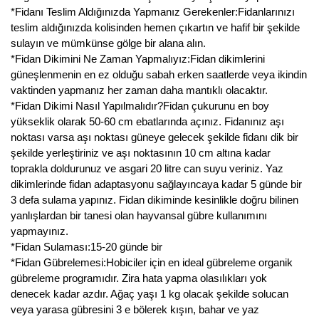
*Fidanı Teslim Aldığınızda Yapmanız Gerekenler:Fidanlarınızı
teslim aldığınızda kolisinden hemen çıkartın ve hafif bir şekilde
sulayın ve mümkünse gölge bir alana alın.
*Fidan Dikimini Ne Zaman Yapmalıyız:Fidan dikimlerini
güneşlenmenin en ez olduğu sabah erken saatlerde veya ikindin
vaktinden yapmanız her zaman daha mantıklı olacaktır.
*Fidan Dikimi Nasıl Yapılmalıdır?Fidan çukurunu en boy
yükseklik olarak 50-60 cm ebatlarında açınız. Fidanınız aşı
noktası varsa aşı noktası güneye gelecek şekilde fidanı dik bir
şekilde yerleştiriniz ve aşı noktasının 10 cm altına kadar
toprakla doldurunuz ve asgari 20 litre can suyu veriniz. Yaz
dikimlerinde fidan adaptasyonu sağlayıncaya kadar 5 günde bir
3 defa sulama yapınız. Fidan dikiminde kesinlikle doğru bilinen
yanlışlardan bir tanesi olan hayvansal gübre kullanımını
yapmayınız.
*Fidan Sulaması:15-20 günde bir
*Fidan Gübrelemesi:Hobiciler için en ideal gübreleme organik
gübreleme programıdır. Zira hata yapma olasılıkları yok
denecek kadar azdır. Ağaç yaşı 1 kg olacak şekilde solucan
veya yarasa gübresini 3 e bölerek kışın, bahar ve yaz