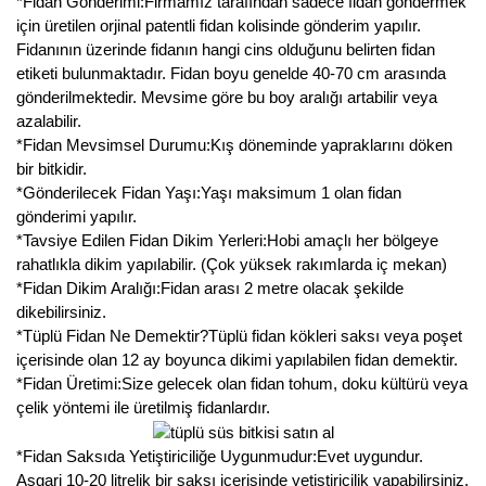
*Fidan Gönderimi:Firmamız tarafından sadece fidan göndermek
için üretilen orjinal patentli fidan kolisinde gönderim yapılır.
Fidanının üzerinde fidanın hangi cins olduğunu belirten fidan
etiketi bulunmaktadır. Fidan boyu genelde 40-70 cm arasında
gönderilmektedir. Mevsime göre bu boy aralığı artabilir veya
azalabilir.
*Fidan Mevsimsel Durumu:Kış döneminde yapraklarını döken
bir bitkidir.
*Gönderilecek Fidan Yaşı:Yaşı maksimum 1 olan fidan
gönderimi yapılır.
*Tavsiye Edilen Fidan Dikim Yerleri:Hobi amaçlı her bölgeye
rahatlıkla dikim yapılabilir. (Çok yüksek rakımlarda iç mekan)
*Fidan Dikim Aralığı:Fidan arası 2 metre olacak şekilde
dikebilirsiniz.
*Tüplü Fidan Ne Demektir?Tüplü fidan kökleri saksı veya poşet
içerisinde olan 12 ay boyunca dikimi yapılabilen fidan demektir.
*Fidan Üretimi:Size gelecek olan fidan tohum, doku kültürü veya
çelik yöntemi ile üretilmiş fidanlardır.
*Fidan Saksıda Yetiştiriciliğe Uygunmudur:Evet uygundur.
Asgari 10-20 litrelik bir saksı içerisinde yetiştiricilik yapabilirsiniz.