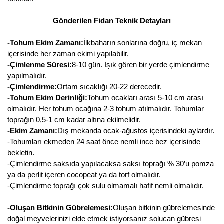
Gönderilen Fidan Teknik Detayları
-Tohum Ekim Zamanı:
İlkbaharın sonlarına doğru, iç mekan
içerisinde her zaman ekimi yapılabilir.
-Çimlenme Süresi:
8-10 gün. Işık gören bir yerde çimlendirme
yapılmalıdır.
-Çimlendirme:
Ortam sıcaklığı 20-22 derecedir.
-Tohum Ekim Derinliği:
Tohum ocakları arası 5-10 cm arası
olmalıdır. Her tohum ocağına 2-3 tohum atılmalıdır. Tohumlar
toprağın 0,5-1 cm kadar altına ekilmelidir.
-Ekim Zamanı:
Dış mekanda ocak-ağustos içerisindeki aylardır.
-Tohumları ekmeden 24 saat önce nemli ince bez içerisinde
bekletin.
-Çimlendirme saksıda yapılacaksa saksı toprağı % 30’u pomza
ya da perlit içeren cocopeat ya da torf olmalıdır.
-Çimlendirme toprağı çok sulu olmamalı hafif nemli olmalıdır.
-Oluşan Bitkinin Gübrelemesi:
Oluşan bitkinin gübrelemesinde
doğal meyvelerinizi elde etmek istiyorsanız solucan gübresi