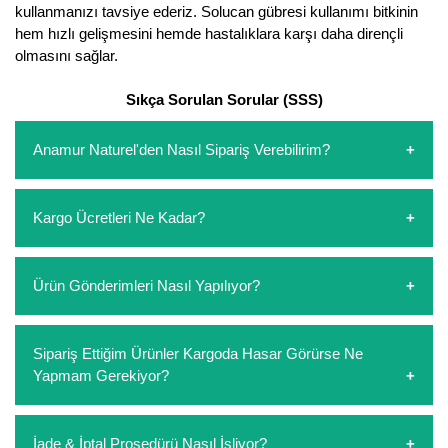
kullanmanızı tavsiye ederiz. Solucan gübresi kullanımı bitkinin
hem hızlı gelişmesini hemde hastalıklara karşı daha dirençli
olmasını sağlar.
Sıkça Sorulan Sorular (SSS)
Anamur Naturel'den Nasıl Sipariş Verebilirim?
https://www.anamurnaturel.com 'dan kendiniz sepetinizi
Kargo Ücretleri Ne Kadar?
oluşturarak,
iletişim
numaralarımızdan bizi arayarak veya
whatsapp hattımızdan bizlere isteklerinizi yazarak sipariş
verebilirsiniz. Sitemizden vereceğiniz siparişlerin
https://www.anamurnaturel.com 'da siz kargoyu dert
Ürün Gönderimleri Nasıl Yapılıyor?
ödemelerini sipariş verdikten sonra havale/eft veya sipariş
etmeyin diye 1500 lira ve üzerindeki siparişlerinizde
aşamasında kredi kartı ile yapabilirsiniz. Kapıda ödeme
kargoyu biz karşılıyoruz. 1500 Lira altında kalan
yoktur.
siparişlerinizde sepetinizdeki ürünleri hacimlerine göre bir
Sipariş verdiğiniz ürünler, özel tasarlanmış ambalajlar ile
Sipariş Ettiğim Ürünler Kargoda Hasar Görürse Ne
kargo ücreti ödeme aşamasında sepetinize eklenecektir.
paketlenip gönderim yapılmaktadır.
Yapmam Gerekiyor?
Koşulsuz müşteri memnuniyeti politikalarımız
İade & İptal Prosedürü Nasıl İşliyor?
çerçevesinde müşterilerimizi hiçbir zaman mağdur