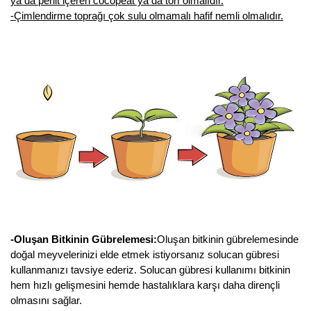
ya da perlit içeren cocopeat ya da torf olmalıdır.
Nadir Çeşit Meyveler
-Çimlendirme toprağı çok sulu olmamalı hafif nemli olmalıdır.
Nar Fidanı
Narenciye Fidanları
Nektarin Fidanı
Papaya Fidanı
Pepino Fidanı
Pitaya Fidanı
Şeftali Fidanı
-Oluşan Bitkinin Gübrelemesi:
Oluşan bitkinin gübrelemesinde
Trabzon Hurması Fidanı
doğal meyvelerinizi elde etmek istiyorsanız solucan gübresi
kullanmanızı tavsiye ederiz. Solucan gübresi kullanımı bitkinin
Üzüm Fidanı
hem hızlı gelişmesini hemde hastalıklara karşı daha dirençli
olmasını sağlar.
Vişne Fidanı