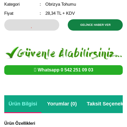
Girebolu Fidanı
Kategori
Obrizya Tohumu
Goji Berry Fidanı
Fiyat
28,34 TL + KDV
Hünnap Fidanı
GELİNCE HABER VER
İncir Fidanı
Kapari Gebre Otu Fidanı
Kayısı Fidanı
Whatsapp 0 542 251 09 03
Keçiboynuzu Fidanı
Kestane Fidanı
Kiraz Fidanı
Ürün Bilgisi
Yorumlar (0)
Taksit Seçenekle
Kivi Fidanı
Kızılcık Fidanı
Ürün Özellikleri