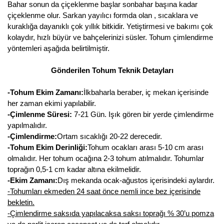
Bahar sonun da çiçeklenme başlar sonbahar başına kadar
Kocayemiş Fidanı
çiçeklenme olur. Sarkan yayılıcı formda olan , sıcaklara ve
kuraklığa dayanıklı çok yıllık bitkidir. Yetiştirmesi ve bakımı çok
Kuşburnu Fidanı
kolaydır, hızlı büyür ve bahçelerinizi süsler. Tohum çimlendirme
yöntemleri aşağıda belirtilmiştir.
Liçi Fidanı
Gönderilen Tohum Teknik Detayları
Longan Fidanı
-Tohum Ekim Zamanı:
İlkbaharla beraber, iç mekan içerisinde
Malta Eriği Fidanı
her zaman ekimi yapılabilir.
-Çimlenme Süresi:
7-21 Gün. Işık gören bir yerde çimlendirme
Mango Fidanı
yapılmalıdır.
-Çimlendirme:
Ortam sıcaklığı 20-22 derecedir.
Melez Meyveler
-Tohum Ekim Derinliği:
Tohum ocakları arası 5-10 cm arası
olmalıdır. Her tohum ocağına 2-3 tohum atılmalıdır. Tohumlar
Murt Fidanı
toprağın 0,5-1 cm kadar altına ekilmelidir.
-Ekim Zamanı:
Dış mekanda ocak-ağustos içerisindeki aylardır.
Muşmula Fidanı
-Tohumları ekmeden 24 saat önce nemli ince bez içerisinde
bekletin.
Muz Fidanı
-Çimlendirme saksıda yapılacaksa saksı toprağı % 30’u pomza