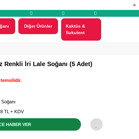
×
ğanı
Diğer Ürünler
Kaktüs &
Sukulent
 Renkli İri Lale Soğanı (5 Adet)
temsilidir.
e Soğanı
78 TL + KDV
CE HABER VER