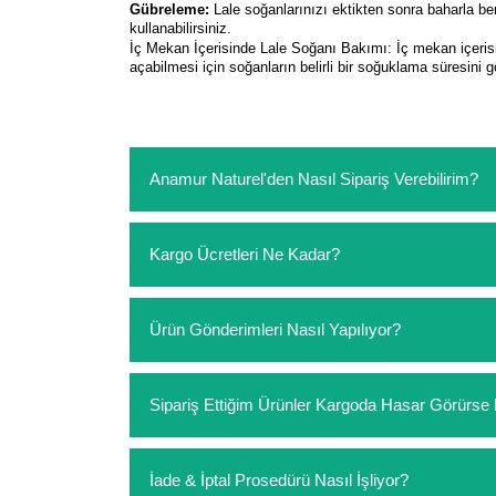
Gübreleme:
Lale soğanlarınızı ektikten sonra baharla b
kullanabilirsiniz.
İç Mekan İçerisinde Lale Soğanı Bakımı: İç mekan içerisin
açabilmesi için soğanların belirli bir soğuklama süresini g
Anamur Naturel'den Nasıl Sipariş Verebilirim?
https://www.anamurnaturel.com 'dan kendiniz sep
Kargo Ücretleri Ne Kadar?
sipariş verebilirsiniz. Sitemizden vereceğiniz sip
ödeme yoktur.
https://www.anamurnaturel.com 'da siz kargoyu de
Ürün Gönderimleri Nasıl Yapılıyor?
siparişlerinizde sepetinizdeki ürünleri hacimler
Sipariş verdiğiniz ürünler, özel tasarlanmış amba
Sipariş Ettiğim Ürünler Kargoda Hasar Görür
Koşulsuz müşteri memnuniyeti politikalarımız 
İade & İptal Prosedürü Nasıl İşliyor?
hasar görmüş ise hemen bizimle iletişime geçerek