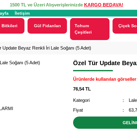
1500 TL ve Üzeri Alışverişlerinizde
KARGO BEDAVA!
ayfa
İletişim
 Bitkileri
Gül Fidanları
Tohum
Çiçek So
Çeşitleri
 Update Beyaz Renkli İri Lale Soğanı (5 Adet)
Özel Tür Update Beyaz
Ürünlerde kullanılan görseller 
76,54 TL
Kategori
Lal
ALARMI
Fiyat
63,
GELİN