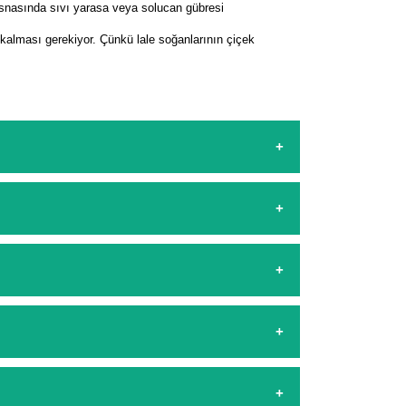
esnasında sıvı yarasa veya solucan gübresi
a kalması gerekiyor. Çünkü lale soğanlarının çiçek
sapp hattımızdan bizlere isteklerinizi yazarak
şamasında kredi kartı ile yapabilirsiniz. Kapıda
arşılıyoruz. 1500 Lira altında kalan
stemeyiz. Kargodan size gelen ürünleriniz
.