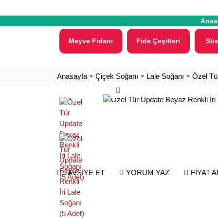
Anas
Meyve Fidanı
Fide Çeşitleri
Süs
Anasayfa
Çiçek Soğanı
Lale Soğanı
Özel Tür
TAVSİYE ET
YORUM YAZ
FİYAT 