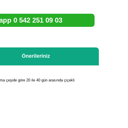
pp 0 542 251 09 03
Önerileriniz
alama çeşide göre 20 ile 40 gün arasında çiçekli