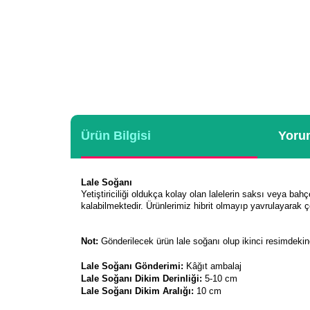
Ürün Bilgisi
Yorum
Lale Soğanı
Yetiştiriciliği oldukça kolay olan lalelerin saksı veya bahç
kalabilmektedir. Ürünlerimiz hibrit olmayıp yavrulayarak ç
Not:
Gönderilecek ürün lale soğanı olup ikinci resimdeki
Lale Soğanı Gönderimi:
Kâğıt ambalaj
Lale Soğanı Dikim Derinliği:
5-10 cm
Lale Soğanı Dikim Aralığı:
10 cm