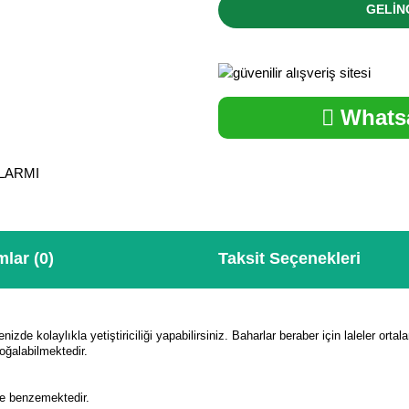
GELİN
Whatsa
ALARMI
lar (0)
Taksit Seçenekleri
enizde kolaylıkla yetiştiriciliği yapabilirsiniz. Baharlar beraber için laleler ort
oğalabilmektedir.
ne benzemektedir.