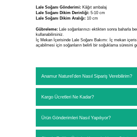
Lale Soğanı Gönderimi:
Kâğıt ambalaj
Lale Soğanı Dikim Derinliği:
5-10 cm
Lale Soğanı Dikim Aralığı:
10 cm
Gübreleme:
Lale soğanlarınızı ektikten sonra baharla b
kullanabilirsiniz.
İç Mekan İçerisinde Lale Soğanı Bakımı: İç mekan içerisin
açabilmesi için soğanların belirli bir soğuklama süresini g
Anamur Naturel'den Nasıl Sipariş Verebilirim?
https://www.anamurnaturel.com 'dan kendiniz sep
Kargo Ücretleri Ne Kadar?
sipariş verebilirsiniz. Sitemizden vereceğiniz sip
ödeme yoktur.
https://www.anamurnaturel.com 'da siz kargoyu de
Ürün Gönderimleri Nasıl Yapılıyor?
siparişlerinizde sepetinizdeki ürünleri hacimler
Sipariş verdiğiniz ürünler, özel tasarlanmış amba