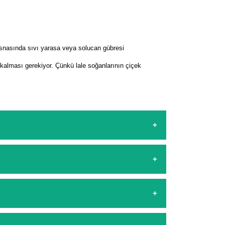
esnasında sıvı yarasa veya solucan gübresi
a kalması gerekiyor. Çünkü lale soğanlarının çiçek
sapp hattımızdan bizlere isteklerinizi yazarak
şamasında kredi kartı ile yapabilirsiniz. Kapıda
arşılıyoruz. 1500 Lira altında kalan