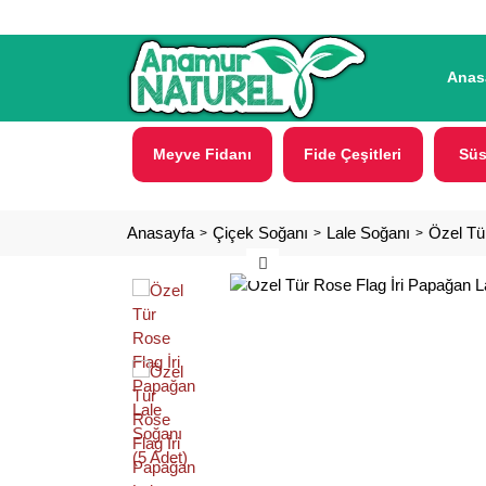
Anas
Meyve Fidanı
Fide Çeşitleri
Süs
Anasayfa
Çiçek Soğanı
Lale Soğanı
Özel Tü