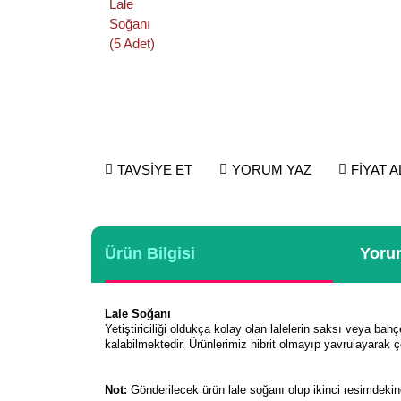
TAVSİYE ET
YORUM YAZ
FİYAT 
Ürün Bilgisi
Yorum
Lale Soğanı
Yetiştiriciliği oldukça kolay olan lalelerin saksı veya bahç
kalabilmektedir. Ürünlerimiz hibrit olmayıp yavrulayarak ç
Not:
Gönderilecek ürün lale soğanı olup ikinci resimdeki