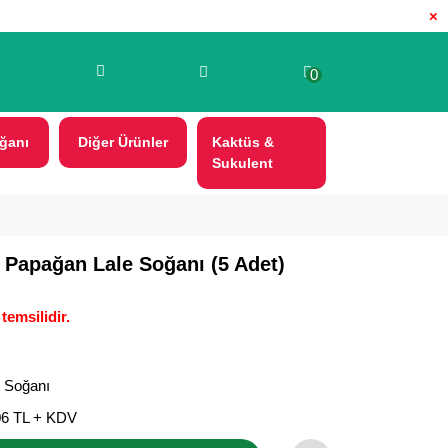
×
0
ğanı
Diğer Ürünler
Kaktüs &
Sukulent
i Papağan Lale Soğanı (5 Adet)
temsilidir.
e Soğanı
06 TL + KDV