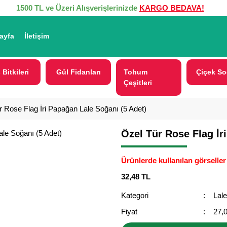
1500 TL ve Üzeri Alışverişlerinizde
KARGO BEDAVA!
ayfa
İletişim
 Bitkileri
Gül Fidanları
Tohum
Çiçek So
Çeşitleri
r Rose Flag İri Papağan Lale Soğanı (5 Adet)
Özel Tür Rose Flag İr
Ürünlerde kullanılan görseller 
32,48 TL
Kategori
Lal
Fiyat
27,