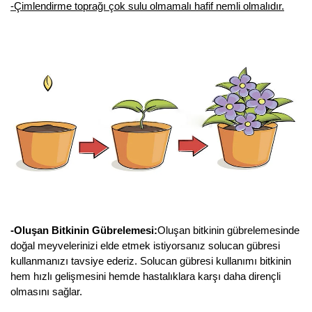
-Çimlendirme toprağı çok sulu olmamalı hafif nemli olmalıdır.
Nadir Çeşit Meyveler
Nar Fidanı
Narenciye Fidanları
Nektarin Fidanı
Papaya Fidanı
Pepino Fidanı
Pitaya Fidanı
Şeftali Fidanı
-Oluşan Bitkinin Gübrelemesi:
Oluşan bitkinin gübrelemesinde
doğal meyvelerinizi elde etmek istiyorsanız solucan gübresi
Trabzon Hurması Fidanı
kullanmanızı tavsiye ederiz. Solucan gübresi kullanımı bitkinin
Üzüm Fidanı
hem hızlı gelişmesini hemde hastalıklara karşı daha dirençli
olmasını sağlar.
Vişne Fidanı