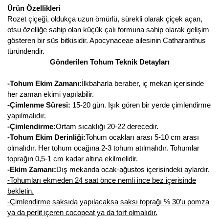
Ürün Özellikleri
Kocayemiş Fidanı
Rozet çiçeği, oldukça uzun ömürlü, sürekli olarak çiçek açan,
otsu özelliğe sahip olan küçük çalı formuna sahip olarak gelişim
Kuşburnu Fidanı
gösteren bir süs bitkisidir. Apocynaceae ailesinin Catharanthus
türündendir.
Liçi Fidanı
Gönderilen Tohum Teknik Detayları
Longan Fidanı
-Tohum Ekim Zamanı:
İlkbaharla beraber, iç mekan içerisinde
her zaman ekimi yapılabilir.
Malta Eriği Fidanı
-Çimlenme Süresi:
15-20 gün. Işık gören bir yerde çimlendirme
yapılmalıdır.
Mango Fidanı
-Çimlendirme:
Ortam sıcaklığı 20-22 derecedir.
-Tohum Ekim Derinliği:
Tohum ocakları arası 5-10 cm arası
Melez Meyveler
olmalıdır. Her tohum ocağına 2-3 tohum atılmalıdır. Tohumlar
toprağın 0,5-1 cm kadar altına ekilmelidir.
Murt Fidanı
-Ekim Zamanı:
Dış mekanda ocak-ağustos içerisindeki aylardır.
-Tohumları ekmeden 24 saat önce nemli ince bez içerisinde
Muşmula Fidanı
bekletin.
-Çimlendirme saksıda yapılacaksa saksı toprağı % 30’u pomza
Muz Fidanı
ya da perlit içeren cocopeat ya da torf olmalıdır.