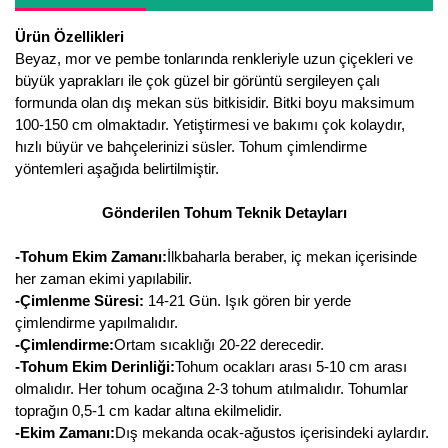
Girebolu Fidanı
Ürün Özellikleri
Goji Berry Fidanı
Beyaz, mor ve pembe tonlarında renkleriyle uzun çiçekleri ve
büyük yaprakları ile çok güzel bir görüntü sergileyen çalı
Hünnap Fidanı
formunda olan dış mekan süs bitkisidir. Bitki boyu maksimum
100-150 cm olmaktadır. Yetiştirmesi ve bakımı çok kolaydır,
İncir Fidanı
hızlı büyür ve bahçelerinizi süsler. Tohum çimlendirme
yöntemleri aşağıda belirtilmiştir.
Kapari Gebre Otu Fidanı
Gönderilen Tohum Teknik Detayları
Kayısı Fidanı
-Tohum Ekim Zamanı:
İlkbaharla beraber, iç mekan içerisinde
Keçiboynuzu Fidanı
her zaman ekimi yapılabilir.
-Çimlenme Süresi:
14-21 Gün. Işık gören bir yerde
Kestane Fidanı
çimlendirme yapılmalıdır.
-Çimlendirme:
Ortam sıcaklığı 20-22 derecedir.
Kiraz Fidanı
-Tohum Ekim Derinliği:
Tohum ocakları arası 5-10 cm arası
olmalıdır. Her tohum ocağına 2-3 tohum atılmalıdır. Tohumlar
Kivi Fidanı
toprağın 0,5-1 cm kadar altına ekilmelidir.
Kızılcık Fidanı
-Ekim Zamanı:
Dış mekanda ocak-ağustos içerisindeki aylardır.