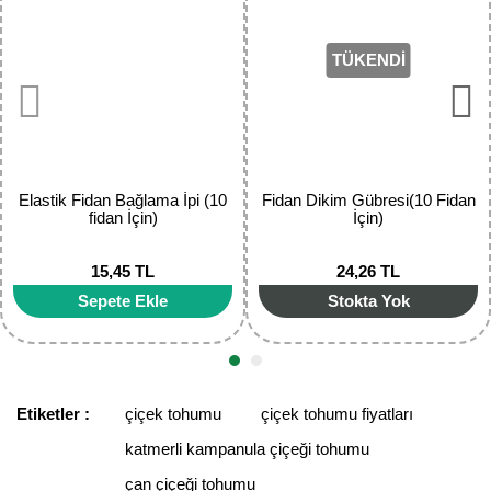
Ürün resmi kalitesiz, bozuk veya görüntülenemiyor.
Yaban Mersini Fidanı
Ürün açıklamasında eksik bilgiler bulunuyor.
TÜKENDİ
Ürün bilgilerinde hatalar bulunuyor.
Zeytin Fidanı
Ürün fiyatı diğer sitelerden daha pahalı.
Bu ürüne benzer farklı alternatifler olmalı.
Elastik Fidan Bağlama İpi (10
Fidan Dikim Gübresi(10 Fidan
fidan İçin)
İçin)
15,45 TL
24,26 TL
Gönder
Sepete Ekle
Stokta Yok
Etiketler :
çiçek tohumu
çiçek tohumu fiyatları
katmerli kampanula çiçeği tohumu
çan çiçeği tohumu