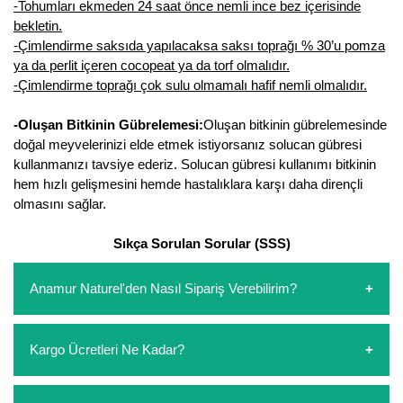
-Tohumları ekmeden 24 saat önce nemli ince bez içerisinde
Kocayemiş Fidanı
bekletin.
-Çimlendirme saksıda yapılacaksa saksı toprağı % 30’u pomza
Kuşburnu Fidanı
ya da perlit içeren cocopeat ya da torf olmalıdır.
-Çimlendirme toprağı çok sulu olmamalı hafif nemli olmalıdır.
Liçi Fidanı
-Oluşan Bitkinin Gübrelemesi:
Oluşan bitkinin gübrelemesinde
Longan Fidanı
doğal meyvelerinizi elde etmek istiyorsanız solucan gübresi
kullanmanızı tavsiye ederiz. Solucan gübresi kullanımı bitkinin
Malta Eriği Fidanı
hem hızlı gelişmesini hemde hastalıklara karşı daha dirençli
olmasını sağlar.
Mango Fidanı
Sıkça Sorulan Sorular (SSS)
Melez Meyveler
Anamur Naturel'den Nasıl Sipariş Verebilirim?
Murt Fidanı
https://www.anamurnaturel.com 'dan kendiniz sepetinizi
Muşmula Fidanı
Kargo Ücretleri Ne Kadar?
oluşturarak,
iletişim
numaralarımızdan bizi arayarak veya
Muz Fidanı
whatsapp hattımızdan bizlere isteklerinizi yazarak sipariş
verebilirsiniz. Sitemizden vereceğiniz siparişlerin
https://www.anamurnaturel.com 'da siz kargoyu dert