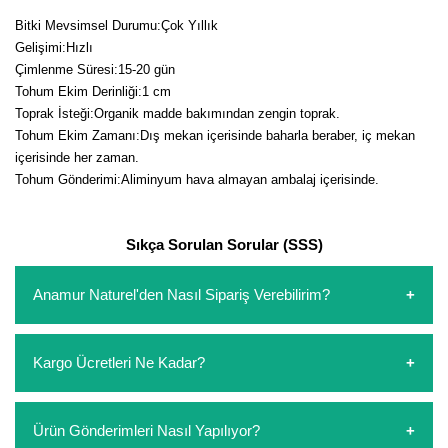
Girebolu Fidanı
Bitki Mevsimsel Durumu:Çok Yıllık
Goji Berry Fidanı
Gelişimi:Hızlı
Çimlenme Süresi:15-20 gün
Hünnap Fidanı
Tohum Ekim Derinliği:1 cm
Toprak İsteği:Organik madde bakımından zengin toprak.
İncir Fidanı
Tohum Ekim Zamanı:Dış mekan içerisinde baharla beraber, iç mekan
içerisinde her zaman.
Kapari Gebre Otu Fidanı
Tohum Gönderimi:Aliminyum hava almayan ambalaj içerisinde.
Kayısı Fidanı
Sıkça Sorulan Sorular (SSS)
Keçiboynuzu Fidanı
Anamur Naturel'den Nasıl Sipariş Verebilirim?
Kestane Fidanı
https://www.anamurnaturel.com 'dan kendiniz sepetinizi
Kiraz Fidanı
Kargo Ücretleri Ne Kadar?
oluşturarak,
iletişim
numaralarımızdan bizi arayarak veya
whatsapp hattımızdan bizlere isteklerinizi yazarak sipariş
Kivi Fidanı
verebilirsiniz. Sitemizden vereceğiniz siparişlerin
https://www.anamurnaturel.com 'da siz kargoyu dert
Ürün Gönderimleri Nasıl Yapılıyor?
Kızılcık Fidanı
ödemelerini sipariş verdikten sonra havale/eft veya sipariş
etmeyin diye 1500 lira ve üzerindeki siparişlerinizde