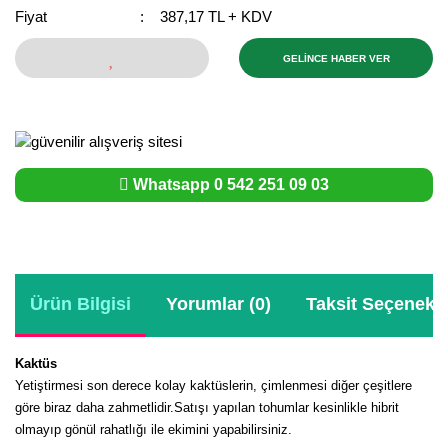
Fiyat
387,17 TL + KDV
Bektaşi Üzümü Fidanı
Nostaljik Güller
Ters Lale Soğanı
GELİNCE HABER VER
Böğürtlen Fidanı
Peyzaj Gülleri
Yılbaşı Gülü Çiçeği
Ceviz Fidanı
Sarmaşık(Çardak) Gül Fidanları
Zambak Soğanı
Dut Fidanı
Whatsapp 0 542 251 09 03
Elma Fidanı
Erik Fidanı
Feijoa Fidanı
Ürün Bilgisi
Yorumlar (0)
Taksit Seçenekle
Fidan Anaçları ve Aşı Kalemleri
Fındık Fidanı
Kaktüs
Yetiştirmesi son derece kolay kaktüslerin, çimlenmesi diğer çeşitlere
Frenk Üzümü Fidanı
göre biraz daha zahmetlidir.Satışı yapılan tohumlar kesinlikle hibrit
olmayıp gönül rahatlığı ile ekimini yapabilirsiniz.