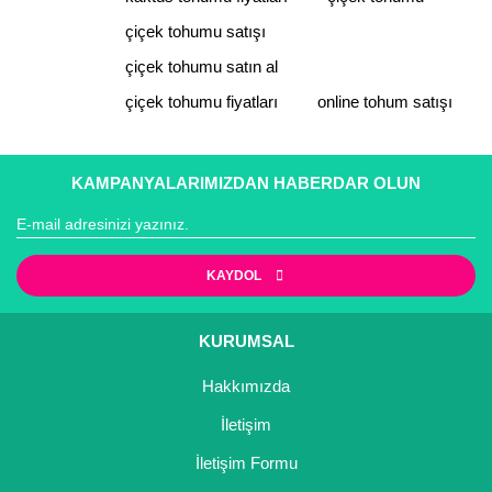
Nadir Çeşit Meyveler
Ürün açıklamasında eksik bilgiler bulunuyor.
çiçek tohumu satışı
Ürün bilgilerinde hatalar bulunuyor.
Nar Fidanı
çiçek tohumu satın al
Ürün fiyatı diğer sitelerden daha pahalı.
çiçek tohumu fiyatları
online tohum satışı
Narenciye Fidanları
Bu ürüne benzer farklı alternatifler olmalı.
Nektarin Fidanı
KAMPANYALARIMIZDAN HABERDAR OLUN
Papaya Fidanı
Pepino Fidanı
Gönder
KAYDOL
Pitaya Fidanı
Şeftali Fidanı
KURUMSAL
Hakkımızda
Trabzon Hurması Fidanı
İletişim
Üzüm Fidanı
İletişim Formu
Vişne Fidanı