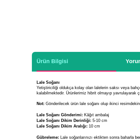
Ürün Bilgisi
Yorum
Lale Soğanı
Yetiştiriciliği oldukça kolay olan lalelerin saksı veya bahç
kalabilmektedir. Ürünlerimiz hibrit olmayıp yavrulayarak ç
Not:
Gönderilecek ürün lale soğanı olup ikinci resimdeki
Lale Soğanı Gönderimi:
Kâğıt ambalaj
Lale Soğanı Dikim Derinliği:
5-10 cm
Lale Soğanı Dikim Aralığı:
10 cm
Gübreleme:
Lale soğanlarınızı ektikten sonra baharla b