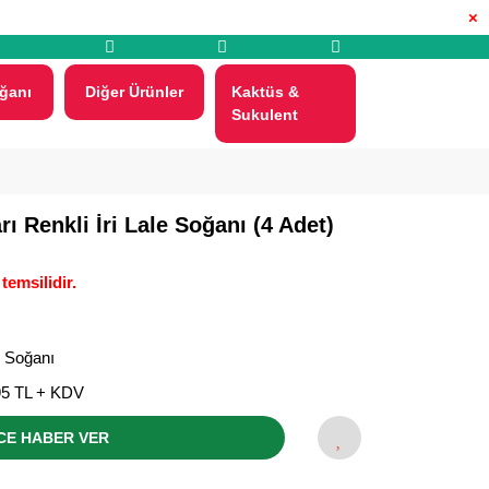
×
ğanı
Diğer Ürünler
Kaktüs &
Sukulent
rı Renkli İri Lale Soğanı (4 Adet)
temsilidir.
e Soğanı
95 TL + KDV
CE HABER VER