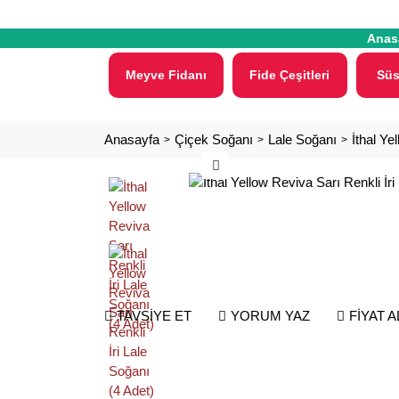
Anas
Meyve Fidanı
Fide Çeşitleri
Süs
Anasayfa
Çiçek Soğanı
Lale Soğanı
İthal Ye
TAVSİYE ET
YORUM YAZ
FİYAT 