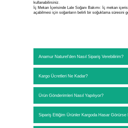
kullanabilirsiniz.
İç Mekan İçerisinde Lale Soğanı Bakımı: İç mekan içerisin
açabilmesi için soğanların belirli bir soğuklama süresini g
Anamur Naturel'den Nasıl Sipariş Verebilirim?
https://www.anamurnaturel.com 'dan kendiniz sep
Kargo Ücretleri Ne Kadar?
sipariş verebilirsiniz. Sitemizden vereceğiniz sip
ödeme yoktur.
https://www.anamurnaturel.com 'da siz kargoyu de
Ürün Gönderimleri Nasıl Yapılıyor?
siparişlerinizde sepetinizdeki ürünleri hacimler
Sipariş verdiğiniz ürünler, özel tasarlanmış amba
Sipariş Ettiğim Ürünler Kargoda Hasar Görür