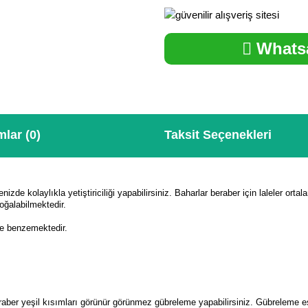
Whatsa
lar (0)
Taksit Seçenekleri
enizde kolaylıkla yetiştiriciliği yapabilirsiniz. Baharlar beraber için laleler ort
oğalabilmektedir.
ne benzemektedir.
eraber yeşil kısımları görünür görünmez gübreleme yapabilirsiniz. Gübreleme 