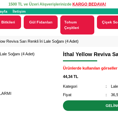
1500 TL ve Üzeri Alışverişlerinizde
KARGO BEDAVA!
ayfa
İletişim
 Bitkileri
Gül Fidanları
Tohum
Çiçek So
Çeşitleri
llow Reviva Sarı Renkli İri Lale Soğanı (4 Adet)
İthal Yellow Reviva Sa
Ürünlerde kullanılan görseller 
44,34 TL
Kategori
Lal
ALARMI
Fiyat
36,
GELİN