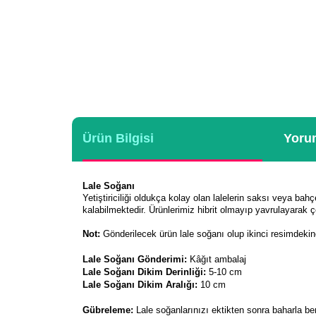
Ürün Bilgisi
Yorum
Lale Soğanı
Yetiştiriciliği oldukça kolay olan lalelerin saksı veya bahç
kalabilmektedir. Ürünlerimiz hibrit olmayıp yavrulayarak ç
Not:
Gönderilecek ürün lale soğanı olup ikinci resimdeki
Lale Soğanı Gönderimi:
Kâğıt ambalaj
Lale Soğanı Dikim Derinliği:
5-10 cm
Lale Soğanı Dikim Aralığı:
10 cm
Gübreleme:
Lale soğanlarınızı ektikten sonra baharla b