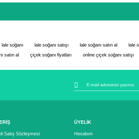
pten ötürü ücret iadesi veya değişimi talebinde bulunabilirsiniz. Bura
anılmış ürünlerin iade veya değişimi yapılmamaktadır. Talebinize göre 
 sertifikası ile koruma altındadır. İçiniz rahat bir şekilde alışverişini
ıt altında ve yürürlükteki kanun ve esaslara tam uyumlu bir şekilde faal
da ve diğer konularda yetersiz gördüğünüz noktaları öneri formunu kulla
lale soğanı
lale soğanı satışı
lale soğanı satın al
lale 
Bu ürüne ilk yorumu siz yapın!
ı satın al
çiçek soğanı fiyatları
online çiçek soğanı satışı
Yorum Yaz
ERİŞ
ÜYELİK
li Satış Sözleşmesi
Hesabım