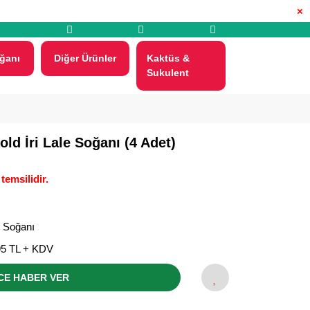
×
ğanı
Diğer Ürünler
Kaktüs &
Sukulent
ld İri Lale Soğanı (4 Adet)
temsilidir.
e Soğanı
95 TL + KDV
CE HABER VER