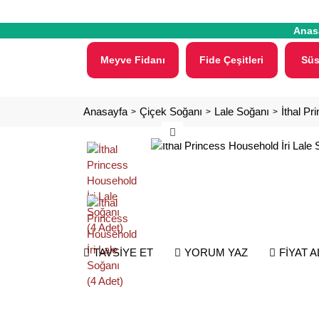
Anas
Meyve Fidanı
Fide Çeşitleri
Süs
Anasayfa
Çiçek Soğanı
Lale Soğanı
İthal Pr
TAVSİYE ET
YORUM YAZ
FİYAT 