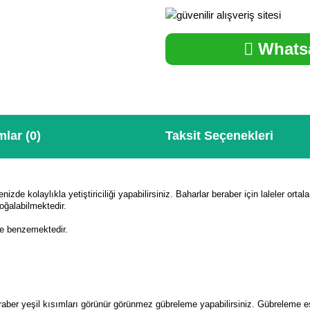
Whatsa
lar (0)
Taksit Seçenekleri
enizde kolaylıkla yetiştiriciliği yapabilirsiniz. Baharlar beraber için laleler ort
oğalabilmektedir.
ne benzemektedir.
eraber yeşil kısımları görünür görünmez gübreleme yapabilirsiniz. Gübreleme 