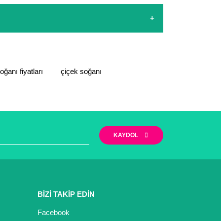
da tek bir koşulumuz bulunmaktadır. İade veya
yeniden ürün çıkışı veya ücret iadesi
zi yapabilirsiniz. Ayrıca firmamız Mersin/ Mut
iyet göstermektedir.
narak tarafımıza iletebilirsiniz.
soğanı fiyatları
çiçek soğanı
KAYDOL
BİZİ TAKİP EDİN
Facebook