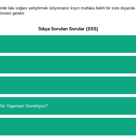
de lale soğanı yetiştirmek istiyorsanız kışın mutlaka belirli bir süre dışarıd
örmesi gerekir.
Sıkça Sorulan Sorular (SSS)
etinizi oluşturarak,
iletişim
numaralarımızdan bizi arayarak veya what
arişlerin ödemelerini sipariş verdikten sonra havale/eft veya sipariş a
rt etmeyin diye 1500 lira ve üzerindeki siparişlerinizde kargoyu biz k
ine göre bir kargo ücreti ödeme aşamasında sepetinize eklenecektir.
lajlar ile paketlenip gönderim yapılmaktadır.
se Ne Yapmam Gerekiyor?
çerçevesinde müşterilerimizi hiçbir zaman mağdur konuma düşürmek i
 ücret iadesi veya yeniden ücretsiz kargo ile ürün çıkışı talep ediniz