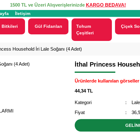
1500 TL ve Üzeri Alışverişlerinizde
KARGO BEDAVA!
ayfa
İletişim
 Bitkileri
Gül Fidanları
Tohum
Çiçek So
Çeşitleri
incess Household İri Lale Soğanı (4 Adet)
İthal Princess Househo
Ürünlerde kullanılan görseller 
44,34 TL
Kategori
Lal
ALARMI
Fiyat
36,
GELİN