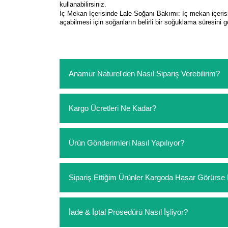
kullanabilirsiniz.
İç Mekan İçerisinde Lale Soğanı Bakımı: İç mekan içerisin
açabilmesi için soğanların belirli bir soğuklama süresini g
Anamur Naturel'den Nasıl Sipariş Verebilirim?
https://www.anamurnaturel.com 'dan kendiniz sep
Kargo Ücretleri Ne Kadar?
sipariş verebilirsiniz. Sitemizden vereceğiniz sip
ödeme yoktur.
https://www.anamurnaturel.com 'da siz kargoyu de
Ürün Gönderimleri Nasıl Yapılıyor?
siparişlerinizde sepetinizdeki ürünleri hacimler
Sipariş verdiğiniz ürünler, özel tasarlanmış amba
Sipariş Ettiğim Ürünler Kargoda Hasar Görür
Koşulsuz müşteri memnuniyeti politikalarımız 
İade & İptal Prosedürü Nasıl İşliyor?
hasar görmüş ise hemen bizimle iletişime geçerek