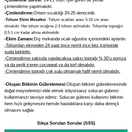
çimlendirme yapılmalıdır.
-Çimlendirme:
Ortam sıcaklığı 20-25 derecedir.
Tohum Ekim Mesafesi
:
Tohum ocakları arası 5-10 cm arası
-
olmalıdır. Her tohum ocağına 2-3 tohum atılmalıdır. Tohumlar toprağın
0,5-1 cm kadar altına ekilmelidir.
-Ekim Zamanı:
Dış mekanda ocak-ağustos içerisindeki aylardır.
-Tohumları ekmeden 24 saat önce nemli ince bez içerisinde
suda bekletin.
-Çimlendirme saksıda yapılacaksa saksı toprağı % 30’u pomza
ya da perlit içeren cocopeat ya da torf olmalıdır.
-Çimlendirme toprağı çok sulu olmamalı hafif nemli olmalıdır.
-Oluşan Bitkinin Gübrelemesi:
Oluşan bitkinin gübrelemesinde
doğal meyvelerinizi elde etmek istiyorsanız solucan gübresi
kullanmanızı tavsiye ederiz. Solucan gübresi kullanımı bitkinin
hem hızlı gelişmesini hemde hastalıklara karşı daha dirençli
olmasını sağlar.
Sıkça Sorulan Sorular (SSS)