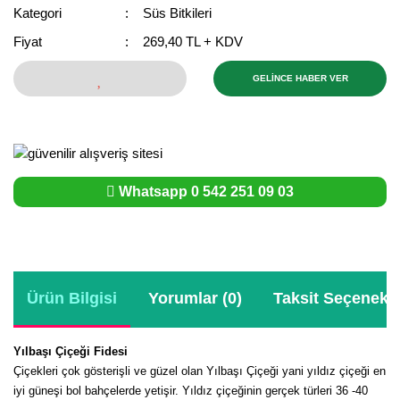
Girebolu Fidanı
Kategori
Süs Bitkileri
Goji Berry Fidanı
Fiyat
269,40 TL + KDV
Hünnap Fidanı
GELİNCE HABER VER
İncir Fidanı
Kapari Gebre Otu Fidanı
Whatsapp 0 542 251 09 03
Kayısı Fidanı
Keçiboynuzu Fidanı
Kestane Fidanı
Ürün Bilgisi
Yorumlar (0)
Taksit Seçenekle
Kiraz Fidanı
Kivi Fidanı
Yılbaşı Çiçeği Fidesi
Çiçekleri çok gösterişli ve güzel olan Yılbaşı Çiçeği yani yıldız çiçeği en
Kızılcık Fidanı
iyi güneşi bol bahçelerde yetişir.
Yıldız çiçeğinin gerçek türleri 36 -40