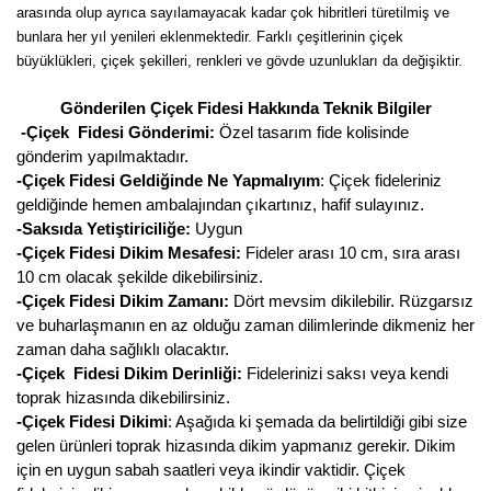
arasında olup ayrıca sayılamayacak kadar çok hibritleri türetilmiş ve
Kocayemiş Fidanı
bunlara her yıl yenileri eklenmektedir. Farklı çeşitlerinin çiçek
büyüklükleri, çiçek şekilleri, renkleri ve gövde uzunlukları da değişiktir.
Kuşburnu Fidanı
Gönderilen Çiçek Fidesi Hakkında Teknik Bilgiler
Liçi Fidanı
-Çiçek Fidesi Gönderimi:
Özel tasarım fide kolisinde
gönderim yapılmaktadır.
Longan Fidanı
-Çiçek Fidesi Geldiğinde Ne Yapmalıyım
: Çiçek fideleriniz
geldiğinde hemen ambalajından çıkartınız, hafif sulayınız.
Malta Eriği Fidanı
-Saksıda Yetiştiriciliğe:
Uygun
-Çiçek Fidesi Dikim Mesafesi:
Fideler arası 10 cm, sıra arası
Mango Fidanı
10 cm olacak şekilde dikebilirsiniz.
-Çiçek Fidesi Dikim Zamanı:
Dört mevsim dikilebilir. Rüzgarsız
Melez Meyveler
ve buharlaşmanın en az olduğu zaman dilimlerinde dikmeniz her
zaman daha sağlıklı olacaktır.
Murt Fidanı
-Çiçek Fidesi Dikim Derinliği:
Fidelerinizi saksı veya kendi
toprak hizasında dikebilirsiniz.
Muşmula Fidanı
-Çiçek Fidesi Dikimi
: Aşağıda ki şemada da belirtildiği gibi size
gelen ürünleri toprak hizasında dikim yapmanız gerekir. Dikim
Muz Fidanı
için en uygun sabah saatleri veya ikindir vaktidir. Çiçek