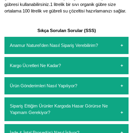
gübresi kullanabilirsiniz.1 litrelik bir sıvı organik gübre size
Yaban Mersini Fidanı
ortalama 100 litrelik ve gübreli su çözeltisi hazırlamanızı sağlar.
Zeytin Fidanı
Sıkça Sorulan Sorular (SSS)
Anamur Naturel'den Nasıl Sipariş Verebilirim?
https://www.anamurnaturel.com 'dan kendiniz sepetinizi
Kargo Ücretleri Ne Kadar?
oluşturarak,
iletişim
numaralarımızdan bizi arayarak veya
whatsapp hattımızdan bizlere isteklerinizi yazarak sipariş
verebilirsiniz. Sitemizden vereceğiniz siparişlerin
https://www.anamurnaturel.com 'da siz kargoyu dert
Ürün Gönderimleri Nasıl Yapılıyor?
ödemelerini sipariş verdikten sonra havale/eft veya sipariş
etmeyin diye 1500 lira ve üzerindeki siparişlerinizde
aşamasında kredi kartı ile yapabilirsiniz. Kapıda ödeme
kargoyu biz karşılıyoruz. 1500 Lira altında kalan
yoktur.
siparişlerinizde sepetinizdeki ürünleri hacimlerine göre bir
Sipariş verdiğiniz ürünler, özel tasarlanmış ambalajlar ile
Sipariş Ettiğim Ürünler Kargoda Hasar Görürse Ne
kargo ücreti ödeme aşamasında sepetinize eklenecektir.
paketlenip gönderim yapılmaktadır.
Yapmam Gerekiyor?
Koşulsuz müşteri memnuniyeti politikalarımız
İade & İptal Prosedürü Nasıl İşliyor?