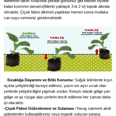
fidelerinin dikim sırasında şekilde gördünüz gibi bitkinin viyolde
Nadir Çeşit Meyveler
kalan kısmının tamamı(fidenin yaklaşık 3 te 2 si) toprak altında
olmalıdır. Çiçek fidesi dikimini yaptıktan hemen sonra mutlaka
Nar Fidanı
can suyu vermeniz gerekmektedir.
Narenciye Fidanları
Nektarin Fidanı
Papaya Fidanı
Pepino Fidanı
Pitaya Fidanı
-
Sıcaklığa Dayanımı ve Bitki Konumu:
Soğuk iklimlerde kışın
Şeftali Fidanı
açıkta yetiştiriciliği tavsiye edilmez, yazın ise aşırı sıcak olan
yerlerde yetiştiriciliğini yapmak zordur. Konum olarak gölge yarı
Trabzon Hurması Fidanı
gölge ve az rüzgar alan yerlerin tercih edilmesi her zaman daha
Üzüm Fidanı
iyi olacaktır.
-Çiçek Fidesi Gübrelemesi ve Sulaması :
Yavaş salınımlı akıllı
Vişne Fidanı
gübrelerden kullanabilirsiniz veya organik solucan-yarasa