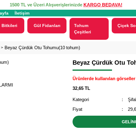
1500 TL ve Üzeri Alışverişlerinizde
KARGO BEDAVA!
ayfa
İletişim
 Bitkileri
Gül Fidanları
Tohum
Çiçek So
Çeşitleri
Beyaz Çürdük Otu Tohumu(10 tohum)
Beyaz Çürdük Otu To
Ürünlerde kullanılan görseller 
ALARMI
32,65 TL
Kategori
Şifa
Fiyat
29,
GELİN