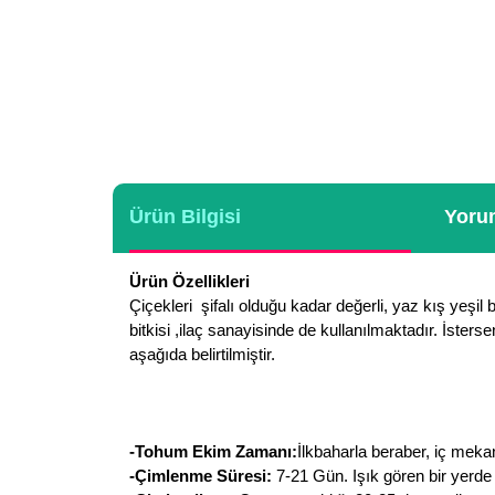
Ürün Bilgisi
Yorum
Ürün Özellikleri
Çiçekleri şifalı olduğu kadar değerli, yaz kış yeşil 
bitkisi ,ilaç sanayisinde de kullanılmaktadır. İsters
aşağıda belirtilmiştir.
-Tohum Ekim Zamanı:
İlkbaharla beraber, iç mekan
-Çimlenme Süresi:
7-21 Gün. Işık gören bir yerde