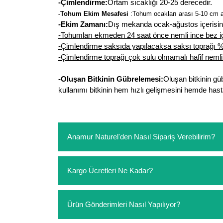
-Çimlendirme:
Ortam sıcaklığı 20-25 derecedir.
Tohum Ekim Mesafesi
:
Tohum ocakları arası 5-10 cm ar
-
-Ekim Zamanı:
Dış mekanda ocak-ağustos içerisind
-Tohumları ekmeden 24 saat önce nemli ince bez iç
-Çimlendirme saksıda yapılacaksa saksı toprağı % 3
-Çimlendirme toprağı çok sulu olmamalı hafif nemli 
-Oluşan Bitkinin Gübrelemesi:
Oluşan bitkinin gü
kullanımı bitkinin hem hızlı gelişmesini hemde hasta
Anamur Naturel'den Nasıl Sipariş Verebilirim?
https://www.anamurnaturel.com 'dan kendiniz sep
Kargo Ücretleri Ne Kadar?
sipariş verebilirsiniz. Sitemizden vereceğiniz sip
ödeme yoktur.
https://www.anamurnaturel.com 'da siz kargoyu de
Ürün Gönderimleri Nasıl Yapılıyor?
siparişlerinizde sepetinizdeki ürünleri hacimler