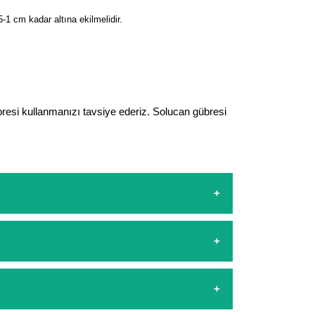
-1 cm kadar altına ekilmelidir.
resi kullanmanızı tavsiye ederiz. Solucan gübresi
sapp hattımızdan bizlere isteklerinizi yazarak
şamasında kredi kartı ile yapabilirsiniz. Kapıda
arşılıyoruz. 1500 Lira altında kalan