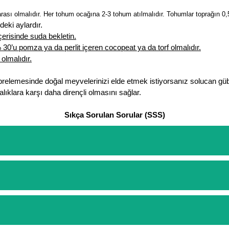
ası olmalıdır. Her tohum ocağına 2-3 tohum atılmalıdır. Tohumlar toprağın 0,5
eki aylardır.
erisinde suda bekletin.
0’u pomza ya da perlit içeren cocopeat ya da torf olmalıdır.
olmalıdır.
brelemesinde doğal meyvelerinizi elde etmek istiyorsanız solucan güb
lıklara karşı daha dirençli olmasını sağlar.
Sıkça Sorulan Sorular (SSS)
etinizi oluşturarak,
iletişim
numaralarımızdan bizi arayarak veya what
arişlerin ödemelerini sipariş verdikten sonra havale/eft veya sipariş a
rt etmeyin diye 1500 lira ve üzerindeki siparişlerinizde kargoyu biz k
ine göre bir kargo ücreti ödeme aşamasında sepetinize eklenecektir.