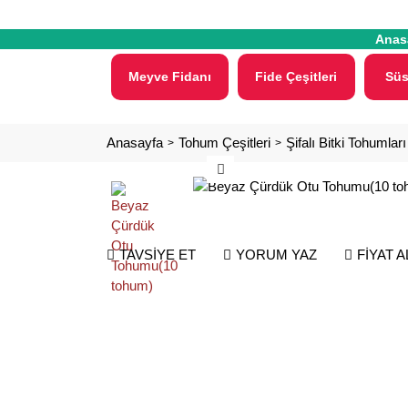
Anas
Meyve Fidanı
Fide Çeşitleri
Süs
Anasayfa
Tohum Çeşitleri
Şifalı Bitki Tohumları
TAVSİYE ET
YORUM YAZ
FİYAT 