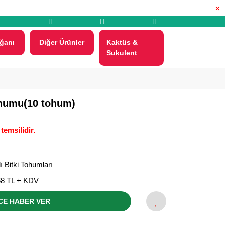
×
ğanı
Diğer Ürünler
Kaktüs &
Sukulent
humu(10 tohum)
temsilidir.
lı Bitki Tohumları
68 TL + KDV
CE HABER VER