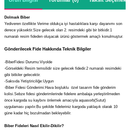
Ürün Bilgisi
Yorumlar (0)
Taksit Seçenekle
Girebolu Fidanı
Goji Berry Fidanı
Dolmaık Biber
Yediveren özellikte Verime oldukça iyi hastalıklara karşı dayanımı son
Hünnap Fidanı
derece yüksektir.Size gelecek olan 2. resimdeki gibi bir bitkidir.1
numaralı resim fideden oluşacak ürünü göstermek amaçlı konulmuştur.
İncir Fidanı
Gönderilecek Fide Hakkında Teknik Bilgiler
Kapari Gebre Otu Fidanı
-BiberFidesi Durumu:Viyolde
Kayısı Fidanı
-Görseldeki Resim temsilidir size gelecek fidedir.2 numaralı resimdeki
gibi bitkiler gelecektir.
Keçiboynuzu Fidanı
-Saksıda Yetiştiriciliğe:Uygun
-Biber Fidesi Gönderimi:Hava boşluklu özel tasarım fide gönderim
Kestane Fidanı
kolisi.Sebze fidesi gönderimlerinde fidelere ambalaja yerleştirilmeden
Kiraz Fidanı
önce kargoda su kaybını önlemek amacıyla aquasorb(Sutut)
uygulaması yapılır.Bu şekilde fideleriniz kargoda yaklaşık olarak 10
Kivi Fidanı
güne kadar hiç bozulmadan bekleyebilir.
Kızılcık Fidanı
Biber Fideleri Nasıl Ekilir-Dikilir?