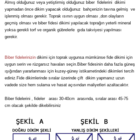
Almış olduğunuz veya yetiştirmiş olduğunuz biber fidelerini dikimi
Kocayemiş Fidanı
yapmadan önce dikim yapacak olduğunuz bahçenizin tavına gelmiş ve
işlenmiş olması gerekir. Toprak ısının uygun olması ,don olayların
Kuşburnu Fidanı
geçmiş olması ve biber fidesi dikimi yapılacak toprağın yeterli mineral
yoksa gerekli torf ve organik gübrelerle gıda takviyesi yapılması
Liçi Fidanı
gerekir.
Longan Fidanı
Biber fidelerinizin
dikimi için toprak uygunsa mümkünse fide dikimi için
Malta Eriği Fidanı
uygun serin ve rüzgarsız havaları seçin.Biber fidesinin daha fazla güneş
ışığından yararlanması için kuzey-güney istikametindeki dikimleri tercih
Mango Fidanı
ediniz.Fide dikimlerinde sıralar üzerinde çift dikim yapmanız uzun
vadede size hem sulama ve hasat açısından maliyetleri azaltacaktır.
Melez Meyveler
Biber fidelerini , fideler arası 30-40cm arasında, sıralar arası 45-75
Murt Fidanı
cm olacak şekilde dikebilirsiniz
Muşmula Fidanı
Muz Fidanı