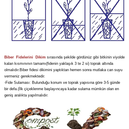
Nadir Çeşit Meyveler
Nar Fidanı
Narenciye Fidanları
Nektarin Fidanı
Papaya Fidanı
Biber Fidelerini Dikim
sırasında şekilde gördünüz gibi bitkinin viyolde
kalan kısmınının tamamı(fidenin yaklaşık 3 te 2 si) toprak altında
Pepino Fidanı
olmalıdır.Biber fidesi dikimini yaptıktan hemen sonra mutlaka can suyu
vermeniz gerekmektedir.
Pitaya Fidanı
-Fide Sulaması: Bulunduğu konum ve toprak yapısına göre 3-5 günde
bir defa.(İlk çiçeklenme başlayıncaya kadar sulama mümkün olan en
Şeftali Fidanı
geniş aralıkta yapılmalıdır.
Trabzon Hurması Fidanı
Üzüm Fidanı
Vişne Fidanı