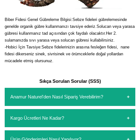
Yaban Mersini Fidanı
Biber Fidesi Genel Gübreleme Bilgisi:Sebze fideleri gübrelemesinde
Zeytin Fidanı
genelde organik gübre kullanmanızı tavsiye ederiz.Solucan veya yarasa
gübresi kullanmanız tad açısından çok faydalı olacaktır.Her 2.
sulamanızda sıvı yarasa veya solucan gübresi kullabilirsiniz.
-Hobici İçin Tavsiye:Sebze fidelerinizin arasına fesleğen fidesi, nane
fidesi dikerseniz sinek, sivrisinek ve örümceklerle doğal yollardan
mücadele etmiş olursunuz.
Sıkça Sorulan Sorular (SSS)
Anamur Naturel'den Nasıl Sipariş Verebilirim?
https://www.anamurnaturel.com 'dan kendiniz sepetinizi
Kargo Ücretleri Ne Kadar?
oluşturarak,
iletişim
numaralarımızdan bizi arayarak veya
whatsapp hattımızdan bizlere isteklerinizi yazarak sipariş
verebilirsiniz. Sitemizden vereceğiniz siparişlerin
https://www.anamurnaturel.com 'da siz kargoyu dert
Ürün Gönderimleri Nasıl Yapılıyor?
ödemelerini sipariş verdikten sonra havale/eft veya sipariş