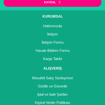
KAYDOL
Ürün açıklamasında eksik bilgiler bulunuyor.
Ürün bilgilerinde hatalar bulunuyor.
KURUMSAL
Ürün fiyatı diğer sitelerden daha pahalı.
Hakkımızda
Bu ürüne benzer farklı alternatifler olmalı.
İletişim
İletişim Formu
Havale Bildirim Formu
Gönder
Kargo Takibi
ALIŞVERİŞ
Mesafeli Satış Sözleşmesi
Gizlilik ve Güvenlik
İptal ve İade Şartları
Kişisel Veriler Politikası