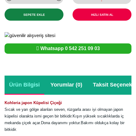
SEPETE EKLE
HIZLI SATIN AL
Whatsapp 0 542 251 09 03
Ürün Bilgisi
Yorumlar (0)
Taksit Seçenekle
Kohleria japon Küpelisi Çiçeği
Sıcak ve yarı gölge alanları seven, rüzgarla arası iyi olmayan japon
küpelisi olarakta ismi geçen bir bitkidir.Kışın yüksek sıcaklıklarda iç
mekanda çiçek açar.Dona dayanımı yoktur.Bakımı oldukça kolay bir
bitkidir.