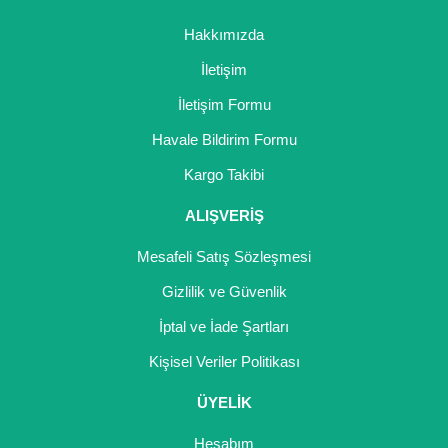
Ürün fiyatı diğer sitelerden daha pahalı.
Hakkımızda
Bu ürüne benzer farklı alternatifler olmalı.
İletişim
İletişim Formu
Havale Bildirim Formu
Gönder
Kargo Takibi
ALIŞVERİŞ
Mesafeli Satış Sözleşmesi
Gizlilik ve Güvenlik
İptal ve İade Şartları
Kişisel Veriler Politikası
ÜYELİK
Hesabım