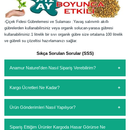
-Çiçek Fidesi Gübrelemesi ve Sulaması :Yavaş salınımlı akıllı
gübrelerden kullanabilirsiniz veya organik solucan-yarasa gübresi
kullanabilirsiniz.1 litrelik bir sıvı organik gübre size ortalama 100 litrelik
ve gübreli su çözeltisi hazırlamanızı sağlar.
Sıkça Sorulan Sorular (SSS)
Anamur Naturel'den Nasıl Sipariş Verebilirim?
https://www.anamurnaturel.com 'dan kendiniz sepetinizi
Kargo Ücretleri Ne Kadar?
oluşturarak,
iletişim
numaralarımızdan bizi arayarak veya
whatsapp hattımızdan bizlere isteklerinizi yazarak sipariş
verebilirsiniz. Sitemizden vereceğiniz siparişlerin
https://www.anamurnaturel.com 'da siz kargoyu dert
Ürün Gönderimleri Nasıl Yapılıyor?
ödemelerini sipariş verdikten sonra havale/eft veya sipariş
etmeyin diye 1500 lira ve üzerindeki siparişlerinizde
aşamasında kredi kartı ile yapabilirsiniz. Kapıda ödeme
kargoyu biz karşılıyoruz. 1500 Lira altında kalan
yoktur.
siparişlerinizde sepetinizdeki ürünleri hacimlerine göre bir
Sipariş verdiğiniz ürünler, özel tasarlanmış ambalajlar ile
Sipariş Ettiğim Ürünler Kargoda Hasar Görürse Ne
kargo ücreti ödeme aşamasında sepetinize eklenecektir.
paketlenip gönderim yapılmaktadır.