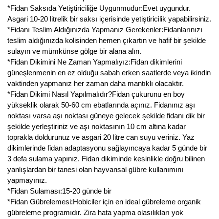
*Fidan Saksıda Yetiştiriciliğe Uygunmudur:Evet uygundur.
Asgari 10-20 litrelik bir saksı içerisinde yetiştiricilik yapabilirsiniz.
*Fidanı Teslim Aldığınızda Yapmanız Gerekenler:Fidanlarınızı
teslim aldığınızda kolisinden hemen çıkartın ve hafif bir şekilde
sulayın ve mümkünse gölge bir alana alın.
*Fidan Dikimini Ne Zaman Yapmalıyız:Fidan dikimlerini
güneşlenmenin en ez olduğu sabah erken saatlerde veya ikindin
vaktinden yapmanız her zaman daha mantıklı olacaktır.
*Fidan Dikimi Nasıl Yapılmalıdır?Fidan çukurunu en boy
yükseklik olarak 50-60 cm ebatlarında açınız. Fidanınız aşı
noktası varsa aşı noktası güneye gelecek şekilde fidanı dik bir
şekilde yerleştiriniz ve aşı noktasının 10 cm altına kadar
toprakla doldurunuz ve asgari 20 litre can suyu veriniz. Yaz
dikimlerinde fidan adaptasyonu sağlayıncaya kadar 5 günde bir
3 defa sulama yapınız. Fidan dikiminde kesinlikle doğru bilinen
yanlışlardan bir tanesi olan hayvansal gübre kullanımını
yapmayınız.
*Fidan Sulaması:15-20 günde bir
*Fidan Gübrelemesi:Hobiciler için en ideal gübreleme organik
gübreleme programıdır. Zira hata yapma olasılıkları yok