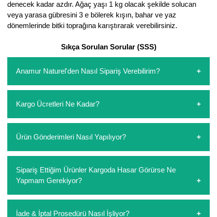
denecek kadar azdır. Ağaç yaşı 1 kg olacak şekilde solucan
veya yarasa gübresini 3 e bölerek kışın, bahar ve yaz
dönemlerinde bitki toprağına karıştırarak verebilirsiniz.
Sıkça Sorulan Sorular (SSS)
Anamur Naturel'den Nasıl Sipariş Verebilirim?
https://www.anamurnaturel.com 'dan kendiniz sepetinizi
Kargo Ücretleri Ne Kadar?
oluşturarak,
iletişim
numaralarımızdan bizi arayarak veya
whatsapp hattımızdan bizlere isteklerinizi yazarak sipariş
verebilirsiniz. Sitemizden vereceğiniz siparişlerin
https://www.anamurnaturel.com 'da siz kargoyu dert
Ürün Gönderimleri Nasıl Yapılıyor?
ödemelerini sipariş verdikten sonra havale/eft veya sipariş
etmeyin diye 1500 lira ve üzerindeki siparişlerinizde
aşamasında kredi kartı ile yapabilirsiniz. Kapıda ödeme
kargoyu biz karşılıyoruz. 1500 Lira altında kalan
yoktur.
siparişlerinizde sepetinizdeki ürünleri hacimlerine göre bir
Sipariş verdiğiniz ürünler, özel tasarlanmış ambalajlar ile
Sipariş Ettiğim Ürünler Kargoda Hasar Görürse Ne
kargo ücreti ödeme aşamasında sepetinize eklenecektir.
paketlenip gönderim yapılmaktadır.
Yapmam Gerekiyor?
Koşulsuz müşteri memnuniyeti politikalarımız
İade & İptal Prosedürü Nasıl İşliyor?
çerçevesinde müşterilerimizi hiçbir zaman mağdur