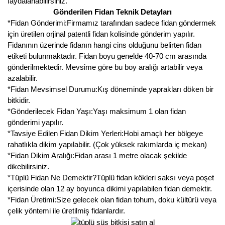
faydalanabilirsiniz.
Gönderilen Fidan Teknik Detayları
*Fidan Gönderimi:Firmamız tarafından sadece fidan göndermek
için üretilen orjinal patentli fidan kolisinde gönderim yapılır.
Fidanının üzerinde fidanın hangi cins olduğunu belirten fidan
etiketi bulunmaktadır. Fidan boyu genelde 40-70 cm arasında
gönderilmektedir. Mevsime göre bu boy aralığı artabilir veya
azalabilir.
*Fidan Mevsimsel Durumu:Kış döneminde yaprakları döken bir
bitkidir.
*Gönderilecek Fidan Yaşı:Yaşı maksimum 1 olan fidan
gönderimi yapılır.
*Tavsiye Edilen Fidan Dikim Yerleri:Hobi amaçlı her bölgeye
rahatlıkla dikim yapılabilir. (Çok yüksek rakımlarda iç mekan)
*Fidan Dikim Aralığı:Fidan arası 1 metre olacak şekilde
dikebilirsiniz.
*Tüplü Fidan Ne Demektir?Tüplü fidan kökleri saksı veya poşet
içerisinde olan 12 ay boyunca dikimi yapılabilen fidan demektir.
*Fidan Üretimi:Size gelecek olan fidan tohum, doku kültürü veya
çelik yöntemi ile üretilmiş fidanlardır.