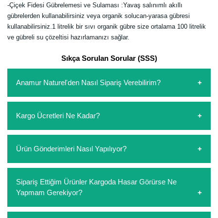
-Çiçek Fidesi Gübrelemesi ve Sulaması :Yavaş salınımlı akıllı
gübrelerden kullanabilirsiniz veya organik solucan-yarasa gübresi
kullanabilirsiniz.1 litrelik bir sıvı organik gübre size ortalama 100 litrelik
ve gübreli su çözeltisi hazırlamanızı sağlar.
Sıkça Sorulan Sorular (SSS)
Anamur Naturel'den Nasıl Sipariş Verebilirim?
https://www.anamurnaturel.com 'dan kendiniz sepetinizi
Kargo Ücretleri Ne Kadar?
oluşturarak,
iletişim
numaralarımızdan bizi arayarak veya
whatsapp hattımızdan bizlere isteklerinizi yazarak sipariş
verebilirsiniz. Sitemizden vereceğiniz siparişlerin
https://www.anamurnaturel.com 'da siz kargoyu dert
Ürün Gönderimleri Nasıl Yapılıyor?
ödemelerini sipariş verdikten sonra havale/eft veya sipariş
etmeyin diye 1500 lira ve üzerindeki siparişlerinizde
aşamasında kredi kartı ile yapabilirsiniz. Kapıda ödeme
kargoyu biz karşılıyoruz. 1500 Lira altında kalan
yoktur.
siparişlerinizde sepetinizdeki ürünleri hacimlerine göre bir
Sipariş verdiğiniz ürünler, özel tasarlanmış ambalajlar ile
Sipariş Ettiğim Ürünler Kargoda Hasar Görürse Ne
kargo ücreti ödeme aşamasında sepetinize eklenecektir.
paketlenip gönderim yapılmaktadır.
Yapmam Gerekiyor?
Koşulsuz müşteri memnuniyeti politikalarımız