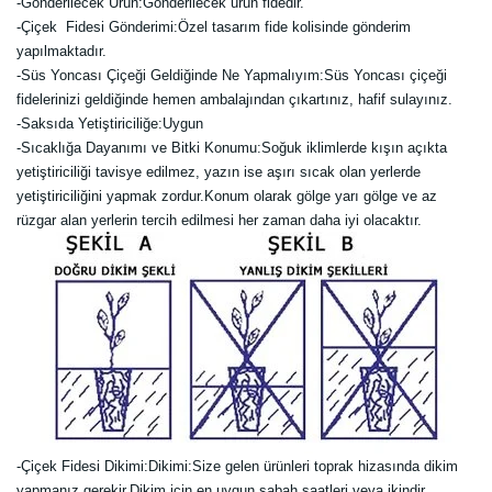
-
Gönderilecek Ürün:Gönderilecek ürün fidedir.
-Çiçek Fidesi Gönderimi:Özel tasarım fide kolisinde gönderim
yapılmaktadır.
-Süs Yoncası Çiçeği Geldiğinde Ne Yapmalıyım:Süs Yoncası çiçeği
fidelerinizi geldiğinde hemen ambalajından çıkartınız, hafif sulayınız.
-Saksıda Yetiştiriciliğe:Uygun
-Sıcaklığa Dayanımı ve Bitki Konumu:Soğuk iklimlerde kışın açıkta
yetiştiriciliği tavisye edilmez, yazın ise aşırı sıcak olan yerlerde
yetiştiriciliğini yapmak zordur.Konum olarak gölge yarı gölge ve az
rüzgar alan yerlerin tercih edilmesi her zaman daha iyi olacaktır.
-Çiçek Fidesi Dikimi:
Dikimi:Size gelen ürünleri toprak hizasında dikim
yapmanız gerekir.Dikim için en uygun sabah saatleri veya ikindir