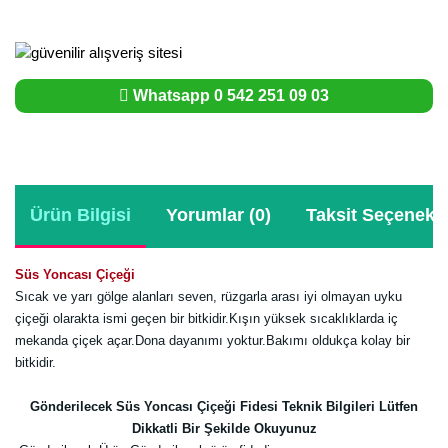
Whatsapp 0 542 251 09 03
Ürün Bilgisi
Yorumlar (0)
Taksit Seçenekle
Süs Yoncası Çiçeği
Sıcak ve yarı gölge alanları seven, rüzgarla arası iyi olmayan uyku
çiçeği olarakta ismi geçen bir bitkidir.Kışın yüksek sıcaklıklarda iç
mekanda çiçek açar.Dona dayanımı yoktur.Bakımı oldukça kolay bir
bitkidir.
Gönderilecek Süs Yoncası Çiçeği Fidesi Teknik Bilgileri Lütfen
Dikkatli Bir Şekilde Okuyunuz