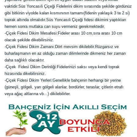
vaktidir.Süs Yoncasıli Çiçeği Fidelerini dikim sırasında şekilde gördünüz
gibi bitkinin viyolde kalan kısmınının tamamı(fidenin yaklaşık 3 te 2 si)
toprak altında olmalıdır.Süs Yoncasıli Çiçeği fidesi dikimini yaptıktan
hemen sonra mutlaka can suyu vermeniz gerekmektedir.
-Çiçek Fidesi Dikim Mesafesi:Fideler arası 10 cm,sıra arası 10 cm
olacak şekilde dikebilirsiniz.
-Çiçek Fidesi Dikim Zamanı:Dört mevsim dikilebilir.Rüzgarsız ve
buharlaşmanın en az olduğu zaman dilimlerinde dikmeniz her zaman
daha sağlıklı olacaktır.
-Çiçek Fidesi Dikim Derinliği:Fidelerinizi saksı veya kendi toprak
hizasında dikebilirsiniz.
-Çiçek Fidesi Dikim Yerleri:Genellikle bahçenin herhangi bir yerine
(güneşli, gölgeli, yarı gölgeli alanlar, bordürler, teraslar, çitlerin etrafı
veya ağaç altlarına vb…) dikilebilirler.