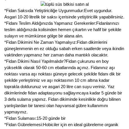
*Fidan Saksıda Yetiştiriciliğe Uygunmudur:Evet uygundur.
Asgari 10-20 litrelik bir saksı içerisinde yetiştiricilik yapabilirsiniz.
*Fidanı Teslim Aldığınızda Yapmanız Gerekenler:Fidanlarınızı
teslim aldığınızda kolisinden hemen çıkartın ve hafif bir şekilde
sulayın ve mümkünse gölge bir alana alın.
*Fidan Dikimini Ne Zaman Yapmalıyız:Fidan dikimlerini
güneşlenmenin en ez olduğu sabah erken saatlerde veya ikindin
vaktinden yapmanız her zaman daha mantıklı olacaktır.
*Fidan Dikimi Nasıl Yapılmalıdır?Fidan çukurunu en boy
yükseklik olarak 50-60 cm ebatlarında açınız. Fidanınız aşı
noktası varsa aşı noktası güneye gelecek şekilde fidanı dik bir
şekilde yerleştiriniz ve aşı noktasının 10 cm altına kadar
toprakla doldurunuz ve asgari 20 litre can suyu veriniz. Yaz
dikimlerinde fidan adaptasyonu sağlayıncaya kadar 5 günde bir
3 defa sulama yapınız. Fidan dikiminde kesinlikle doğru bilinen
yanlışlardan bir tanesi olan hayvansal gübre kullanımını
yapmayınız.
*Fidan Sulaması:15-20 günde bir
*Fidan Gübrelemesi:Hobiciler için en ideal gübreleme organik