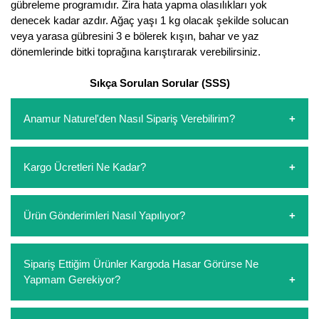
gübreleme programıdır. Zira hata yapma olasılıkları yok
denecek kadar azdır. Ağaç yaşı 1 kg olacak şekilde solucan
veya yarasa gübresini 3 e bölerek kışın, bahar ve yaz
dönemlerinde bitki toprağına karıştırarak verebilirsiniz.
Sıkça Sorulan Sorular (SSS)
Anamur Naturel'den Nasıl Sipariş Verebilirim?
https://www.anamurnaturel.com 'dan kendiniz sepetinizi
Kargo Ücretleri Ne Kadar?
oluşturarak,
iletişim
numaralarımızdan bizi arayarak veya
whatsapp hattımızdan bizlere isteklerinizi yazarak sipariş
verebilirsiniz. Sitemizden vereceğiniz siparişlerin
https://www.anamurnaturel.com 'da siz kargoyu dert
Ürün Gönderimleri Nasıl Yapılıyor?
ödemelerini sipariş verdikten sonra havale/eft veya sipariş
etmeyin diye 1500 lira ve üzerindeki siparişlerinizde
aşamasında kredi kartı ile yapabilirsiniz. Kapıda ödeme
kargoyu biz karşılıyoruz. 1500 Lira altında kalan
yoktur.
siparişlerinizde sepetinizdeki ürünleri hacimlerine göre bir
Sipariş verdiğiniz ürünler, özel tasarlanmış ambalajlar ile
Sipariş Ettiğim Ürünler Kargoda Hasar Görürse Ne
kargo ücreti ödeme aşamasında sepetinize eklenecektir.
paketlenip gönderim yapılmaktadır.
Yapmam Gerekiyor?
Koşulsuz müşteri memnuniyeti politikalarımız