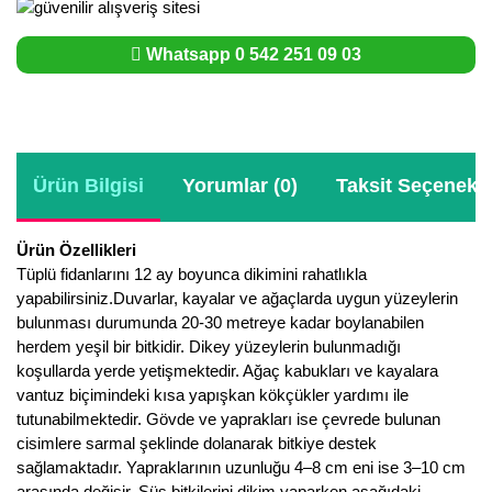
Whatsapp 0 542 251 09 03
Ürün Bilgisi
Yorumlar (0)
Taksit Seçenekle
Ürün Özellikleri
Tüplü fidanlarını 12 ay boyunca dikimini rahatlıkla
yapabilirsiniz.Duvarlar, kayalar ve ağaçlarda uygun yüzeylerin
bulunması durumunda 20-30 metreye kadar boylanabilen
herdem yeşil bir bitkidir. Dikey yüzeylerin bulunmadığı
koşullarda yerde yetişmektedir. Ağaç kabukları ve kayalara
vantuz biçimindeki kısa yapışkan kökçükler yardımı ile
tutunabilmektedir. Gövde ve yaprakları ise çevrede bulunan
cisimlere sarmal şeklinde dolanarak bitkiye destek
sağlamaktadır. Yapraklarının uzunluğu 4–8 cm eni ise 3–10 cm
arasında değişir..Süs bitkilerini dikim yaparken aşağıdaki