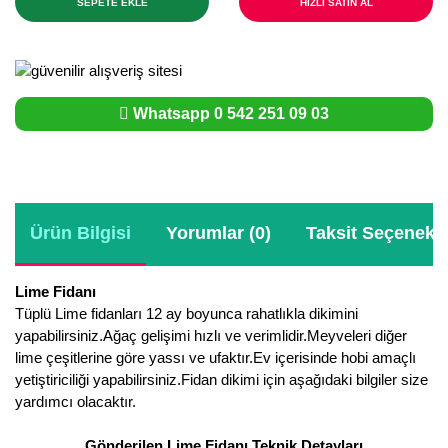
SEPETE EKLE
HIZLI SATIN AL
Whatsapp 0 542 251 09 03
Ürün Bilgisi
Yorumlar (0)
Taksit Seçenekle
Lime Fidanı
Tüplü Lime fidanları 12 ay boyunca rahatlıkla dikimini
yapabilirsiniz.Ağaç gelişimi hızlı ve verimlidir.Meyveleri diğer
lime çeşitlerine göre yassı ve ufaktır.Ev içerisinde hobi amaçlı
yetiştiriciliği yapabilirsiniz.Fidan dikimi için aşağıdaki bilgiler size
yardımcı olacaktır.
Gönderilen Lime Fidanı Teknik Detayları