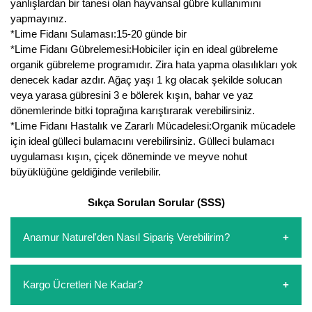
yanlışlardan bir tanesi olan hayvansal gübre kullanımını
yapmayınız.
*Lime Fidanı Sulaması:15-20 günde bir
*Lime Fidanı Gübrelemesi:Hobiciler için en ideal gübreleme
organik gübreleme programıdır. Zira hata yapma olasılıkları yok
denecek kadar azdır. Ağaç yaşı 1 kg olacak şekilde solucan
veya yarasa gübresini 3 e bölerek kışın, bahar ve yaz
dönemlerinde bitki toprağına karıştırarak verebilirsiniz.
*Lime Fidanı Hastalık ve Zararlı Mücadelesi:Organik mücadele
için ideal gülleci bulamacını verebilirsiniz. Gülleci bulamacı
uygulaması kışın, çiçek döneminde ve meyve nohut
büyüklüğüne geldiğinde verilebilir.
Sıkça Sorulan Sorular (SSS)
Anamur Naturel'den Nasıl Sipariş Verebilirim?
https://www.anamurnaturel.com 'dan kendiniz sepetinizi
Kargo Ücretleri Ne Kadar?
oluşturarak,
iletişim
numaralarımızdan bizi arayarak veya
whatsapp hattımızdan bizlere isteklerinizi yazarak sipariş