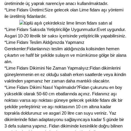
üretiminde üç yaprak narenciye anacı kullanılmaktadır.
*Lime Fidanı Üretimi:Size gelecek olan Lime fidanı aşı yöntemi
ile üretilmiş fidanlardır.
*Lime Fidanı Saksıda Yetiştiriciliğe Uygunmudur:Evet uygundur.
Asgari 10-20 litrelik bir saksı içerisinde yetiştiricilik yapabilirsiniz.
*Lime Fidanı Teslim Aldığınızda Yapmanız
Gerekenler:Fidanlarınızı teslim aldığınızda kolisinden hemen
çıkartın ve hafif bir şekilde sulayın ve mümkünse gölge bir alana
alın.
*Lime Fidanı Dikimini Ne Zaman Yapmalıyız:Fidan dikimlerini
güneşlenmenin en ez olduğu sabah erken saatlerde veya ikindin
vaktinden yapmanız her zaman daha mantıklı olacaktır.
*Lime Fidanı Dikimi Nasıl Yapılmalıdır?Fidan çukurunu en boy
yükseklik olarak 50-60 cm ebatlarında açınız. Fidanınız aşı
noktası varsa aşı noktası güneye gelecek şekilde fidanı dik bir
şekilde yerleştiriniz ve aşı noktasının 10 cm altına kadar
toprakla doldurunuz ve asgari 20 litre can suyu veriniz. Yaz
dikimlerinde fidan adaptasyonu sağlayıncaya kadar 5 günde bir
3 defa sulama yapınız. Fidan dikiminde kesinlikle doğru bilinen