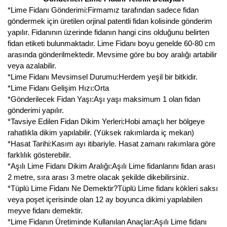
*Lime Fidanı Gönderimi:Firmamız tarafından sadece fidan
göndermek için üretilen orjinal patentli fidan kolisinde gönderim
yapılır. Fidanının üzerinde fidanın hangi cins olduğunu belirten
fidan etiketi bulunmaktadır. Lime Fidanı boyu genelde 60-80 cm
arasında gönderilmektedir. Mevsime göre bu boy aralığı artabilir
veya azalabilir.
*Lime Fidanı Mevsimsel Durumu:Herdem yeşil bir bitkidir.
*Lime Fidanı Gelişim Hızı:Orta
*Gönderilecek Fidan Yaşı:Aşı yaşı maksimum 1 olan fidan
gönderimi yapılır.
*Tavsiye Edilen Fidan Dikim Yerleri:Hobi amaçlı her bölgeye
rahatlıkla dikim yapılabilir. (Yüksek rakımlarda iç mekan)
*Hasat Tarihi:Kasım ayı itibariyle. Hasat zamanı rakımlara göre
farklılık gösterebilir.
*Aşılı Lime Fidanı Dikim Aralığı:Aşılı Lime fidanlarını fidan arası
2 metre, sıra arası 3 metre olacak şekilde dikebilirsiniz.
*Tüplü Lime Fidanı Ne Demektir?Tüplü Lime fidanı kökleri saksı
veya poşet içerisinde olan 12 ay boyunca dikimi yapılabilen
meyve fidanı demektir.
*Lime Fidanın Üretiminde Kullanılan Anaçlar:Aşılı Lime fidanı