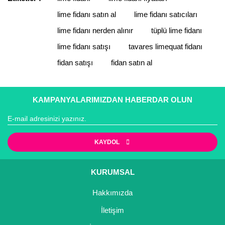
Yorum Yaz
lime fidanı satın al
lime fidanı satıcıları
Ürün resmi kalitesiz, bozuk veya görüntülenemiyor.
Ürün açıklamasında eksik bilgiler bulunuyor.
lime fidanı nerden alınır
tüplü lime fidanı
Ürün bilgilerinde hatalar bulunuyor.
lime fidanı satışı
tavares limequat fidanı
Ürün fiyatı diğer sitelerden daha pahalı.
fidan satışı
fidan satın al
Bu ürüne benzer farklı alternatifler olmalı.
KAMPANYALARIMIZDAN HABERDAR OLUN
Gönder
KAYDOL
KURUMSAL
Hakkımızda
İletişim