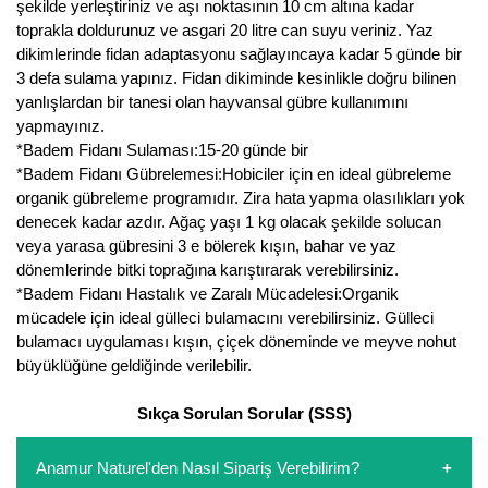
şekilde yerleştiriniz ve aşı noktasının 10 cm altına kadar
toprakla doldurunuz ve asgari 20 litre can suyu veriniz. Yaz
Yaban Mersini Fidanı
dikimlerinde fidan adaptasyonu sağlayıncaya kadar 5 günde bir
3 defa sulama yapınız. Fidan dikiminde kesinlikle doğru bilinen
Zeytin Fidanı
yanlışlardan bir tanesi olan hayvansal gübre kullanımını
yapmayınız.
*Badem Fidanı Sulaması:15-20 günde bir
*Badem Fidanı Gübrelemesi:Hobiciler için en ideal gübreleme
organik gübreleme programıdır. Zira hata yapma olasılıkları yok
denecek kadar azdır. Ağaç yaşı 1 kg olacak şekilde solucan
veya yarasa gübresini 3 e bölerek kışın, bahar ve yaz
dönemlerinde bitki toprağına karıştırarak verebilirsiniz.
*Badem Fidanı Hastalık ve Zaralı Mücadelesi:Organik
mücadele için ideal gülleci bulamacını verebilirsiniz. Gülleci
bulamacı uygulaması kışın, çiçek döneminde ve meyve nohut
büyüklüğüne geldiğinde verilebilir.
Sıkça Sorulan Sorular (SSS)
Anamur Naturel'den Nasıl Sipariş Verebilirim?