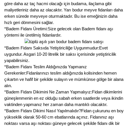
Nadir Çeşit Meyveler
göre daha az taç hacmi olacağı için budama, ilaçlama gibi
maliyetleriniz daha az olacaktır. Yarı bodur meyve fidanları daha
Nar Fidanı
erken sürede meyveye oturmaktadır. Bu ise emeğinizin daha
hızlı geri dönmesini sağlar.
Narenciye Fidanları
*Badem Fidanı Üretimi:Size gelecek olan Badem fidanı aşı
yöntemi ile üretilmiş fidanlardır.
Nektarin Fidanı
*Badem Fidanı Saksıda Yetiştiriciliğe Uygunmudur:Evet
Papaya Fidanı
uygundur. Asgari 10-20 litrelik bir saksı içerisinde yetiştiricilik
yapabilirsiniz.
Pepino Fidanı
*Badem Fidanı Teslim Aldığınızda Yapmanız
Gerekenler:Fidanlarınızı teslim aldığınızda kolisinden hemen
Pitaya Fidanı
çıkartın ve hafif bir şekilde sulayın ve mümkünse gölge bir alana
alın.
Şeftali Fidanı
*Badem Fidanı Dikimini Ne Zaman Yapmalıyız:Fidan dikimlerini
güneşlenmenin en ez olduğu sabah erken saatlerde veya ikindin
Trabzon Hurması Fidanı
vaktinden yapmanız her zaman daha mantıklı olacaktır.
*Badem Fidanı Dikimi Nasıl Yapılmalıdır?Fidan çukurunu en boy
Üzüm Fidanı
yükseklik olarak 50-60 cm ebatlarında açınız. Fidanınız aşı
noktası varsa aşı noktası güneye gelecek şekilde fidanı dik bir
Vişne Fidanı