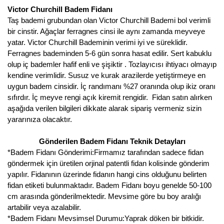
Girebolu Fidanı
Victor Churchill Badem Fidanı
Taş bademi grubundan olan Victor Churchill Bademi bol verimli
Goji Berry Fidanı
bir cinstir. Ağaçlar ferragnes cinsi ile aynı zamanda meyveye
yatar. Victor Churchill Bademinin verimi iyi ve süreklidir.
Hünnap Fidanı
Ferragnes bademinden 5-6 gün sonra hasat edilir. Sert kabuklu
olup iç bademler hafif enli ve şişiktir . Tozlayıcısı ihtiyacı olmayıp
İncir Fidanı
kendine verimlidir. Susuz ve kurak arazilerde yetiştirmeye en
uygun badem cinsidir. İç randımanı %27 oranında olup ikiz oranı
Kapari Gebre Otu Fidanı
sıfırdır. İç meyve rengi açık kiremit rengidir. Fidan satın alırken
aşağıda verilen bilgileri dikkate alarak sipariş vermeniz sizin
Kayısı Fidanı
yararınıza olacaktır.
Keçiboynuzu Fidanı
Gönderilen Badem Fidanı Teknik Detayları
Kestane Fidanı
*Badem Fidanı Gönderimi:Firmamız tarafından sadece fidan
göndermek için üretilen orjinal patentli fidan kolisinde gönderim
Kiraz Fidanı
yapılır. Fidanının üzerinde fidanın hangi cins olduğunu belirten
fidan etiketi bulunmaktadır. Badem Fidanı boyu genelde 50-100
Kivi Fidanı
cm arasında gönderilmektedir. Mevsime göre bu boy aralığı
artabilir veya azalabilir.
Kızılcık Fidanı
*Badem Fidanı Mevsimsel Durumu:Yaprak döken bir bitkidir.