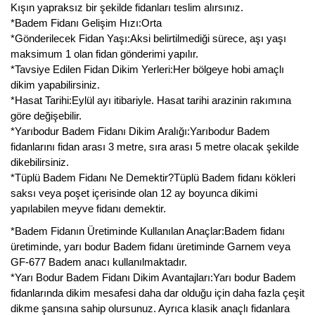
Kışın yapraksız bir şekilde fidanları teslim alırsınız.
Kocayemiş Fidanı
*Badem Fidanı Gelişim Hızı:Orta
*Gönderilecek Fidan Yaşı:Aksi belirtilmediği sürece, aşı yaşı
Kuşburnu Fidanı
maksimum 1 olan fidan gönderimi yapılır.
*Tavsiye Edilen Fidan Dikim Yerleri:Her bölgeye hobi amaçlı
Liçi Fidanı
dikim yapabilirsiniz.
*Hasat Tarihi:Eylül ayı itibariyle. Hasat tarihi arazinin rakımına
Longan Fidanı
göre değişebilir.
*Yarıbodur Badem Fidanı Dikim Aralığı:Yarıbodur Badem
Malta Eriği Fidanı
fidanlarını fidan arası 3 metre, sıra arası 5 metre olacak şekilde
dikebilirsiniz.
Mango Fidanı
*Tüplü Badem Fidanı Ne Demektir?Tüplü Badem fidanı kökleri
saksı veya poşet içerisinde olan 12 ay boyunca dikimi
Melez Meyveler
yapılabilen meyve fidanı demektir.
Murt Fidanı
*Badem Fidanın Üretiminde Kullanılan Anaçlar:Badem fidanı
üretiminde, yarı bodur Badem fidanı üretiminde Garnem veya
Muşmula Fidanı
GF-677 Badem anacı kullanılmaktadır.
*Yarı Bodur Badem Fidanı Dikim Avantajları:Yarı bodur Badem
Muz Fidanı
fidanlarında dikim mesafesi daha dar olduğu için daha fazla çeşit
dikme şansına sahip olursunuz. Ayrıca klasik anaçlı fidanlara