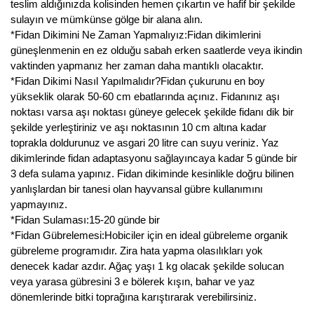
teslim aldığınızda kolisinden hemen çıkartın ve hafif bir şekilde
sulayın ve mümkünse gölge bir alana alın.
Yaban Mersini Fidanı
*Fidan Dikimini Ne Zaman Yapmalıyız:Fidan dikimlerini
güneşlenmenin en ez olduğu sabah erken saatlerde veya ikindin
Zeytin Fidanı
vaktinden yapmanız her zaman daha mantıklı olacaktır.
*Fidan Dikimi Nasıl Yapılmalıdır?Fidan çukurunu en boy
yükseklik olarak 50-60 cm ebatlarında açınız. Fidanınız aşı
noktası varsa aşı noktası güneye gelecek şekilde fidanı dik bir
şekilde yerleştiriniz ve aşı noktasının 10 cm altına kadar
toprakla doldurunuz ve asgari 20 litre can suyu veriniz. Yaz
dikimlerinde fidan adaptasyonu sağlayıncaya kadar 5 günde bir
3 defa sulama yapınız. Fidan dikiminde kesinlikle doğru bilinen
yanlışlardan bir tanesi olan hayvansal gübre kullanımını
yapmayınız.
*Fidan Sulaması:15-20 günde bir
*Fidan Gübrelemesi:Hobiciler için en ideal gübreleme organik
gübreleme programıdır. Zira hata yapma olasılıkları yok
denecek kadar azdır. Ağaç yaşı 1 kg olacak şekilde solucan
veya yarasa gübresini 3 e bölerek kışın, bahar ve yaz
dönemlerinde bitki toprağına karıştırarak verebilirsiniz.