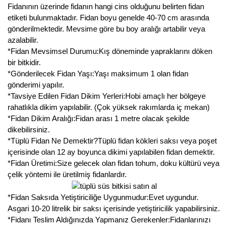
Nadir Çeşit Meyveler
Fidanının üzerinde fidanın hangi cins olduğunu belirten fidan
etiketi bulunmaktadır. Fidan boyu genelde 40-70 cm arasında
Nar Fidanı
gönderilmektedir. Mevsime göre bu boy aralığı artabilir veya
azalabilir.
Narenciye Fidanları
*Fidan Mevsimsel Durumu:Kış döneminde yapraklarını döken
bir bitkidir.
Nektarin Fidanı
*Gönderilecek Fidan Yaşı:Yaşı maksimum 1 olan fidan
gönderimi yapılır.
Papaya Fidanı
*Tavsiye Edilen Fidan Dikim Yerleri:Hobi amaçlı her bölgeye
rahatlıkla dikim yapılabilir. (Çok yüksek rakımlarda iç mekan)
Pepino Fidanı
*Fidan Dikim Aralığı:Fidan arası 1 metre olacak şekilde
dikebilirsiniz.
Pitaya Fidanı
*Tüplü Fidan Ne Demektir?Tüplü fidan kökleri saksı veya poşet
içerisinde olan 12 ay boyunca dikimi yapılabilen fidan demektir.
Şeftali Fidanı
*Fidan Üretimi:Size gelecek olan fidan tohum, doku kültürü veya
çelik yöntemi ile üretilmiş fidanlardır.
Trabzon Hurması Fidanı
*Fidan Saksıda Yetiştiriciliğe Uygunmudur:Evet uygundur.
Üzüm Fidanı
Asgari 10-20 litrelik bir saksı içerisinde yetiştiricilik yapabilirsiniz.
*Fidanı Teslim Aldığınızda Yapmanız Gerekenler:Fidanlarınızı
Vişne Fidanı