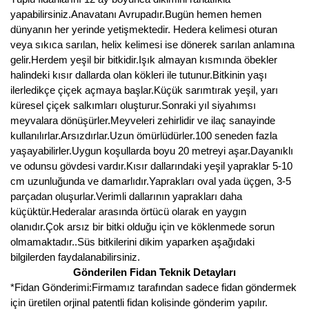
yapabilirsiniz.Anavatanı Avrupadır.Bugün hemen hemen
Kocayemiş Fidanı
dünyanın her yerinde yetişmektedir. Hedera kelimesi oturan
veya sıkıca sarılan, helix kelimesi ise dönerek sarılan anlamına
Kuşburnu Fidanı
gelir.Herdem yeşil bir bitkidir.Işık almayan kısmında öbekler
halindeki kısır dallarda olan kökleri ile tutunur.Bitkinin yaşı
Liçi Fidanı
ilerledikçe çiçek açmaya başlar.Küçük sarımtırak yeşil, yarı
küresel çiçek salkımları oluşturur.Sonraki yıl siyahımsı
Longan Fidanı
meyvalara dönüşürler.Meyveleri zehirlidir ve ilaç sanayinde
kullanılırlar.Arsızdırlar.Uzun ömürlüdürler.100 seneden fazla
Malta Eriği Fidanı
yaşayabilirler.Uygun koşullarda boyu 20 metreyi aşar.Dayanıklı
ve odunsu gövdesi vardır.Kısır dallarındaki yeşil yapraklar 5-10
Mango Fidanı
cm uzunluğunda ve damarlıdır.Yaprakları oval yada üçgen, 3-5
parçadan oluşurlar.Verimli dallarının yaprakları daha
Melez Meyveler
küçüktür.Hederalar arasında örtücü olarak en yaygın
Murt Fidanı
olanıdır.Çok arsız bir bitki olduğu için ve köklenmede sorun
olmamaktadır..Süs bitkilerini dikim yaparken aşağıdaki
Muşmula Fidanı
bilgilerden faydalanabilirsiniz.
Gönderilen Fidan Teknik Detayları
Muz Fidanı
*Fidan Gönderimi:Firmamız tarafından sadece fidan göndermek
için üretilen orjinal patentli fidan kolisinde gönderim yapılır.