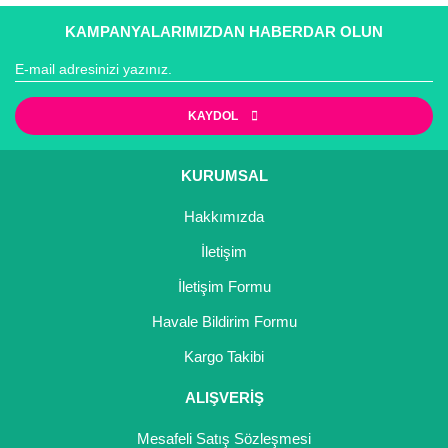
Ürün bilgilerinde hatalar bulunuyor.
Ürün fiyatı diğer sitelerden daha pahalı.
KAMPANYALARIMIZDAN HABERDAR OLUN
Bu ürüne benzer farklı alternatifler olmalı.
KAYDOL
KURUMSAL
Gönder
Hakkımızda
İletişim
İletişim Formu
Havale Bildirim Formu
Kargo Takibi
ALIŞVERİŞ
Mesafeli Satış Sözleşmesi