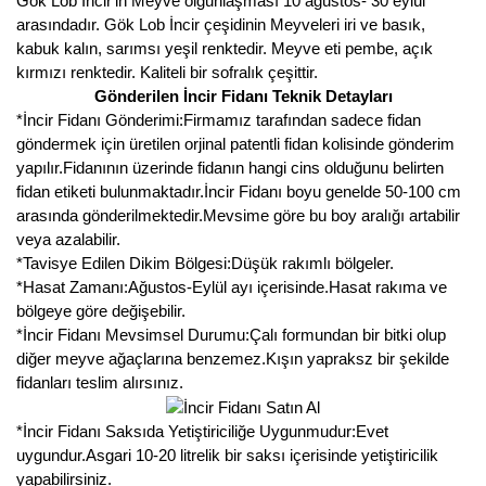
Gök Lob İncir'in Meyve olgunlaşması 10 ağustos- 30 eylül
Girebolu Fidanı
arasındadır. Gök Lob İncir çeşidinin Meyveleri iri ve basık,
kabuk kalın, sarımsı yeşil renktedir. Meyve eti pembe, açık
Goji Berry Fidanı
kırmızı renktedir. Kaliteli bir sofralık çeşittir.
Hünnap Fidanı
Gönderilen İncir Fidanı Teknik Detayları
*İncir Fidanı Gönderimi:Firmamız tarafından sadece fidan
İncir Fidanı
göndermek için üretilen orjinal patentli fidan kolisinde gönderim
yapılır.Fidanının üzerinde fidanın hangi cins olduğunu belirten
Kapari Gebre Otu Fidanı
fidan etiketi bulunmaktadır.İncir Fidanı boyu genelde 50-100 cm
arasında gönderilmektedir.Mevsime göre bu boy aralığı artabilir
Kayısı Fidanı
veya azalabilir.
*Tavisye Edilen Dikim Bölgesi:Düşük rakımlı bölgeler.
Keçiboynuzu Fidanı
*Hasat Zamanı:Ağustos-Eylül ayı içerisinde.Hasat rakıma ve
bölgeye göre değişebilir.
Kestane Fidanı
*İncir Fidanı Mevsimsel Durumu:Çalı formundan bir bitki olup
diğer meyve ağaçlarına benzemez.Kışın yapraksz bir şekilde
Kiraz Fidanı
fidanları teslim alırsınız.
Kivi Fidanı
*İncir Fidanı Saksıda Yetiştiriciliğe Uygunmudur:Evet
uygundur.Asgari 10-20 litrelik bir saksı içerisinde yetiştiricilik
Kızılcık Fidanı
yapabilirsiniz.