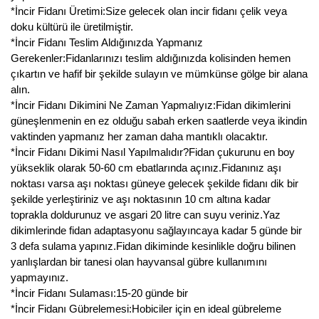
*İncir Fidanı Üretimi:Size gelecek olan incir fidanı çelik veya
Kocayemiş Fidanı
doku kültürü ile üretilmiştir.
*İncir Fidanı Teslim Aldığınızda Yapmanız
Kuşburnu Fidanı
Gerekenler:Fidanlarınızı teslim aldığınızda kolisinden hemen
çıkartın ve hafif bir şekilde sulayın ve mümkünse gölge bir alana
Liçi Fidanı
alın.
*İncir Fidanı Dikimini Ne Zaman Yapmalıyız:Fidan dikimlerini
Longan Fidanı
güneşlenmenin en ez olduğu sabah erken saatlerde veya ikindin
vaktinden yapmanız her zaman daha mantıklı olacaktır.
Malta Eriği Fidanı
*İncir Fidanı Dikimi Nasıl Yapılmalıdır?Fidan çukurunu en boy
yükseklik olarak 50-60 cm ebatlarında açınız.Fidanınız aşı
Mango Fidanı
noktası varsa aşı noktası güneye gelecek şekilde fidanı dik bir
şekilde yerleştiriniz ve aşı noktasının 10 cm altına kadar
Melez Meyveler
toprakla doldurunuz ve asgari 20 litre can suyu veriniz.Yaz
dikimlerinde fidan adaptasyonu sağlayıncaya kadar 5 günde bir
Murt Fidanı
3 defa sulama yapınız.Fidan dikiminde kesinlikle doğru bilinen
yanlışlardan bir tanesi olan hayvansal gübre kullanımını
Muşmula Fidanı
yapmayınız.
*İncir Fidanı Sulaması:15-20 günde bir
Muz Fidanı
*İncir Fidanı Gübrelemesi:Hobiciler için en ideal gübreleme