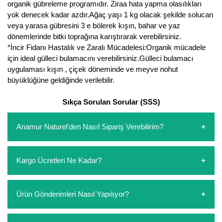
organik gübreleme programıdır. Ziraa hata yapma olasılıkları
Nadir Çeşit Meyveler
yok denecek kadar azdır.Ağaç yaşı 1 kg olacak şekilde solucan
veya yarasa gübresini 3 e bölerek kışın, bahar ve yaz
Nar Fidanı
dönemlerinde bitki toprağına karıştırarak verebilirsiniz.
Narenciye Fidanları
*İncir Fidanı Hastalık ve Zaralı Mücadelesi:Organik mücadele
için ideal gülleci bulamacını verebilirsiniz.Gülleci bulamacı
Nektarin Fidanı
uygulaması kışın , çiçek döneminde ve meyve nohut
büyüklüğüne geldiğinde verilebilir.
Papaya Fidanı
Sıkça Sorulan Sorular (SSS)
Pepino Fidanı
Anamur Naturel'den Nasıl Sipariş Verebilirim?
Pitaya Fidanı
https://www.anamurnaturel.com 'dan kendiniz sepetinizi
Şeftali Fidanı
Kargo Ücretleri Ne Kadar?
oluşturarak,
iletişim
numaralarımızdan bizi arayarak veya
whatsapp hattımızdan bizlere isteklerinizi yazarak sipariş
Trabzon Hurması Fidanı
verebilirsiniz. Sitemizden vereceğiniz siparişlerin
https://www.anamurnaturel.com 'da siz kargoyu dert
Ürün Gönderimleri Nasıl Yapılıyor?
ödemelerini sipariş verdikten sonra havale/eft veya sipariş
etmeyin diye 1500 lira ve üzerindeki siparişlerinizde
Üzüm Fidanı
aşamasında kredi kartı ile yapabilirsiniz. Kapıda ödeme
kargoyu biz karşılıyoruz. 1500 Lira altında kalan
yoktur.
Vişne Fidanı
siparişlerinizde sepetinizdeki ürünleri hacimlerine göre bir
Sipariş verdiğiniz ürünler, özel tasarlanmış ambalajlar ile