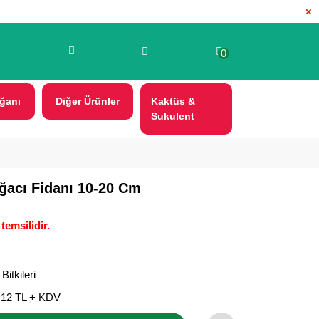
×
0
ğanı
Diğer Ürünler
Kaktüs &
Sukulent
Ağacı Fidanı 10-20 Cm
temsilidir.
Bitkileri
,12 TL + KDV