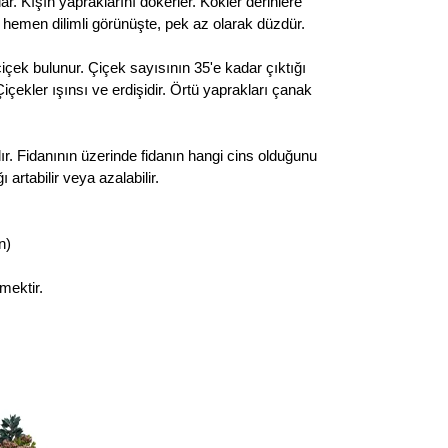
r. Kışın yapraklarını dökerler. Kökler derinlere
n hemen dilimli görünüşte, pek az olarak düzdür.
çek bulunur. Çiçek sayısının 35'e kadar çıktığı
çekler ışınsı ve erdişidir. Örtü yaprakları çanak
ır. Fidanının üzerinde fidanın hangi cins olduğunu
rtabilir veya azalabilir.
n)
mektir.