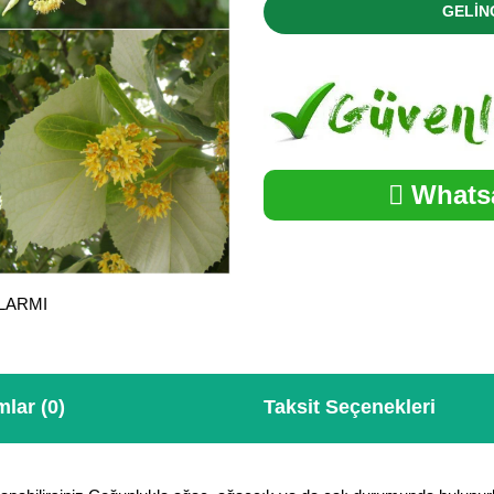
GELİN
Whatsa
ALARMI
lar (0)
Taksit Seçenekleri