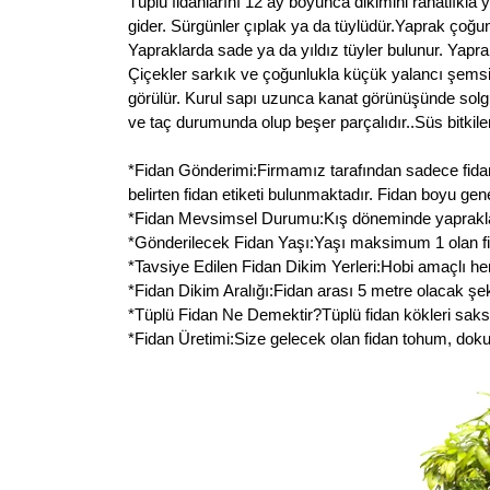
Tüplü fidanlarını 12 ay boyunca dikimini rahatlıkla 
gider. Sürgünler çıplak ya da tüylüdür.Yaprak çoğun
Yapraklarda sade ya da yıldız tüyler bulunur. Yaprak
Çiçekler sarkık ve çoğunlukla küçük yalancı şemsiy
görülür. Kurul sapı uzunca kanat görünüşünde solgun
ve taç durumunda olup beşer parçalıdır..Süs bitkiler
*Fidan Gönderimi:Firmamız tarafından sadece fidan g
belirten fidan etiketi bulunmaktadır. Fidan boyu ge
*Fidan Mevsimsel Durumu:Kış döneminde yaprakları 
*Gönderilecek Fidan Yaşı:Yaşı maksimum 1 olan fid
*Tavsiye Edilen Fidan Dikim Yerleri:Hobi amaçlı her
*Fidan Dikim Aralığı:Fidan arası 5 metre olacak şeki
*Tüplü Fidan Ne Demektir?Tüplü fidan kökleri saksı
*Fidan Üretimi:Size gelecek olan fidan tohum, doku k