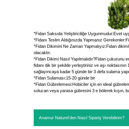
*Fidan Saksıda Yetiştiriciliğe Uygunmudur:Evet uygundu
*Fidanı Teslim Aldığınızda Yapmanız Gerekenler:Fida
*Fidan Dikimini Ne Zaman Yapmalıyız:Fidan dikiml
olacaktır.
*Fidan Dikimi Nasıl Yapılmalıdır?Fidan çukurunu en
fidanı dik bir şekilde yerleştiriniz ve aşı noktasın
sağlayıncaya kadar 5 günde bir 3 defa sulama yapın
*Fidan Sulaması:15-20 günde bir
*Fidan Gübrelemesi:Hobiciler için en ideal gübrele
solucan veya yarasa gübresini 3 e bölerek kışın, ba
Anamur Naturel'den Nasıl Sipariş Verebilirim?