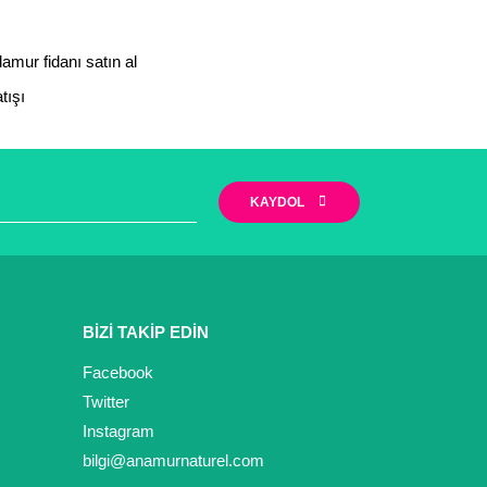
lamur fidanı satın al
tışı
KAYDOL
BİZİ TAKİP EDİN
Facebook
Twitter
Instagram
bilgi@anamurnaturel.com