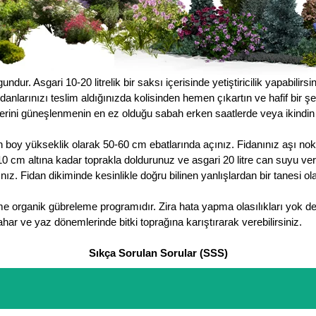
r. Asgari 10-20 litrelik bir saksı içerisinde yetiştiricilik yapabilirsin
nlarınızı teslim aldığınızda kolisinden hemen çıkartın ve hafif bir ş
erini güneşlenmenin en ez olduğu sabah erken saatlerde veya ikindi
 boy yükseklik olarak 50-60 cm ebatlarında açınız. Fidanınız aşı no
ın 10 cm altına kadar toprakla doldurunuz ve asgari 20 litre can suyu v
ız. Fidan dikiminde kesinlikle doğru bilinen yanlışlardan bir tanesi 
me organik gübreleme programıdır. Zira hata yapma olasılıkları yok d
har ve yaz dönemlerinde bitki toprağına karıştırarak verebilirsiniz.
Sıkça Sorulan Sorular (SSS)