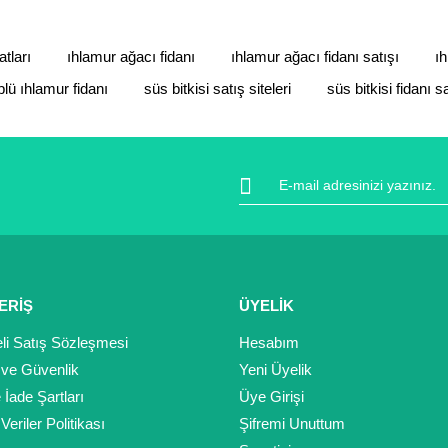
atları
ıhlamur ağacı fidanı
ıhlamur ağacı fidanı satışı
ıh
plü ıhlamur fidanı
süs bitkisi satış siteleri
süs bitkisi fidanı sa
ERİŞ
ÜYELİK
li Satış Sözleşmesi
Hesabım
k ve Güvenlik
Yeni Üyelik
e İade Şartları
Üye Girişi
 Veriler Politikası
Şifremi Unuttum