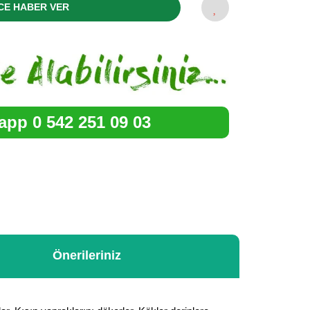
CE HABER VER
pp 0 542 251 09 03
Önerileriniz