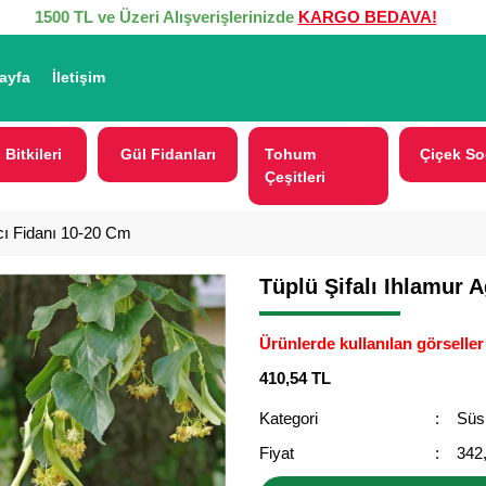
1500 TL ve Üzeri Alışverişlerinizde
KARGO BEDAVA!
ayfa
İletişim
 Bitkileri
Gül Fidanları
Tohum
Çiçek So
Çeşitleri
acı Fidanı 10-20 Cm
Tüplü Şifalı Ihlamur 
Ürünlerde kullanılan görseller 
410,54 TL
Kategori
Süs 
Fiyat
342