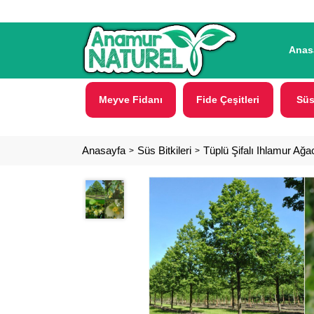
Anas
Meyve Fidanı
Fide Çeşitleri
Süs
Anasayfa
Süs Bitkileri
Tüplü Şifalı Ihlamur Ağ