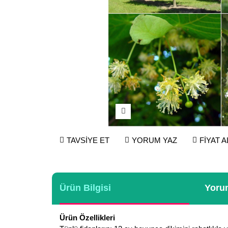
TAVSİYE ET
YORUM YAZ
FİYAT 
Ürün Bilgisi
Yorum
Ürün Özellikleri