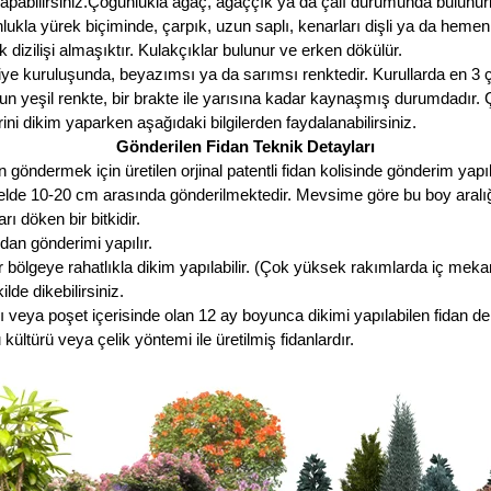
yapabilirsiniz.Çoğunlukla ağaç, ağaççık ya da çalı durumunda bulunurla
lukla yürek biçiminde, çarpık, uzun saplı, kenarları dişli ya da heme
 dizilişi almaşıktır. Kulakçıklar bulunur ve erken dökülür.
e kuruluşunda, beyazımsı ya da sarımsı renktedir. Kurullarda en 3 çi
 yeşil renkte, bir brakte ile yarısına kadar kaynaşmış durumdadır. Çi
ini dikim yaparken aşağıdaki bilgilerden faydalanabilirsiniz.
Gönderilen Fidan Teknik Detayları
öndermek için üretilen orjinal patentli fidan kolisinde gönderim yapıl
nelde 10-20 cm arasında gönderilmektedir. Mevsime göre bu boy aralığı a
döken bir bitkidir.
an gönderimi yapılır.
 bölgeye rahatlıkla dikim yapılabilir. (Çok yüksek rakımlarda iç meka
lde dikebilirsiniz.
 veya poşet içerisinde olan 12 ay boyunca dikimi yapılabilen fidan de
ültürü veya çelik yöntemi ile üretilmiş fidanlardır.