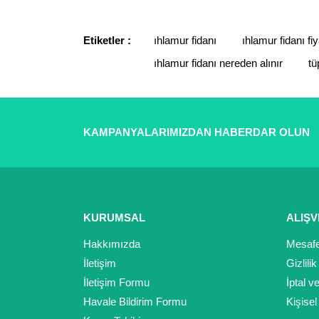
Etiketler :
ıhlamur fidanı
ıhlamur fidanı fiy
ıhlamur fidanı nereden alınır
tü
KAMPANYALARIMIZDAN HABERDAR OLUN
KURUMSAL
ALIŞV
Hakkımızda
Mesafe
İletişim
Gizlili
İletişim Formu
İptal v
Havale Bildirim Formu
Kişisel