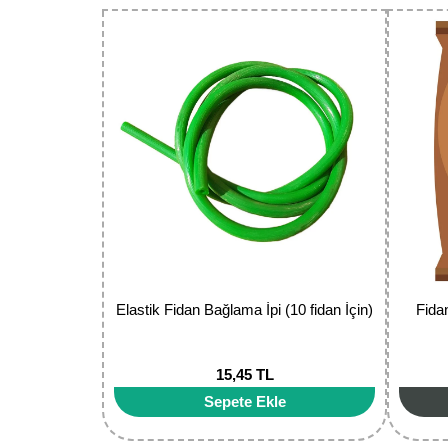
Ürün resmi kalitesiz, bozuk veya görüntülenemiyor.
Ürün açıklamasında eksik bilgiler bulunuyor.
Ürün bilgilerinde hatalar bulunuyor.
Ürün fiyatı diğer sitelerden daha pahalı.
Bu ürüne benzer farklı alternatifler olmalı.
Elastik Fidan Bağlama İpi (10 fidan İçin)
Fida
15,45 TL
Sepete Ekle