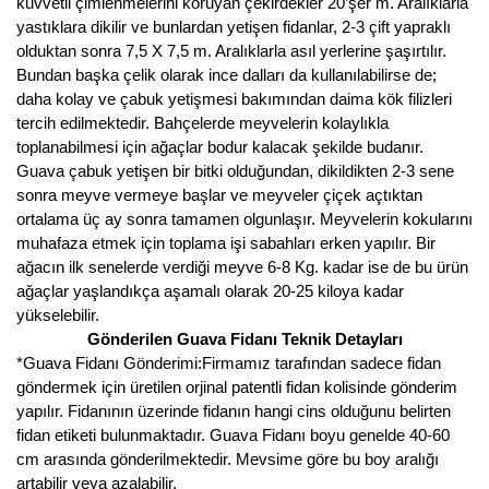
Girebolu Fidanı
kuvvetli çimlenmelerini koruyan çekirdekler 20’şer m. Aralıklarla
yastıklara dikilir ve bunlardan yetişen fidanlar, 2-3 çift yapraklı
Goji Berry Fidanı
olduktan sonra 7,5 X 7,5 m. Aralıklarla asıl yerlerine şaşırtılır.
Bundan başka çelik olarak ince dalları da kullanılabilirse de;
Hünnap Fidanı
daha kolay ve çabuk yetişmesi bakımından daima kök filizleri
tercih edilmektedir. Bahçelerde meyvelerin kolaylıkla
İncir Fidanı
toplanabilmesi için ağaçlar bodur kalacak şekilde budanır.
Guava çabuk yetişen bir bitki olduğundan, dikildikten 2-3 sene
Kapari Gebre Otu Fidanı
sonra meyve vermeye başlar ve meyveler çiçek açtıktan
ortalama üç ay sonra tamamen olgunlaşır. Meyvelerin kokularını
Kayısı Fidanı
muhafaza etmek için toplama işi sabahları erken yapılır. Bir
ağacın ilk senelerde verdiği meyve 6-8 Kg. kadar ise de bu ürün
Keçiboynuzu Fidanı
ağaçlar yaşlandıkça aşamalı olarak 20-25 kiloya kadar
yükselebilir.
Kestane Fidanı
Gönderilen Guava Fidanı Teknik Detayları
*Guava Fidanı Gönderimi:Firmamız tarafından sadece fidan
Kiraz Fidanı
göndermek için üretilen orjinal patentli fidan kolisinde gönderim
yapılır. Fidanının üzerinde fidanın hangi cins olduğunu belirten
Kivi Fidanı
fidan etiketi bulunmaktadır. Guava Fidanı boyu genelde 40-60
cm arasında gönderilmektedir. Mevsime göre bu boy aralığı
Kızılcık Fidanı
artabilir veya azalabilir.