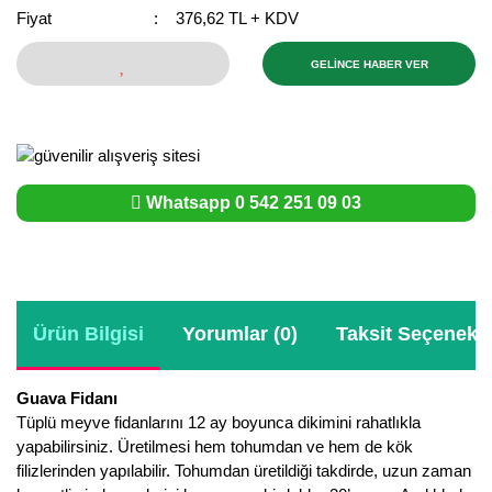
Fiyat
376,62 TL + KDV
Bektaşi Üzümü Fidanı
Nostaljik Güller
Ters Lale Soğanı
GELİNCE HABER VER
Böğürtlen Fidanı
Peyzaj Gülleri
Yılbaşı Gülü Çiçeği
Ceviz Fidanı
Sarmaşık(Çardak) Gül Fidanları
Zambak Soğanı
Dut Fidanı
Whatsapp 0 542 251 09 03
Elma Fidanı
Erik Fidanı
Feijoa Fidanı
Ürün Bilgisi
Yorumlar (0)
Taksit Seçenekle
Fidan Anaçları ve Aşı Kalemleri
Guava Fidanı
Fındık Fidanı
Tüplü meyve fidanlarını 12 ay boyunca dikimini rahatlıkla
yapabilirsiniz. Üretilmesi hem tohumdan ve hem de kök
Frenk Üzümü Fidanı
filizlerinden yapılabilir. Tohumdan üretildiği takdirde, uzun zaman