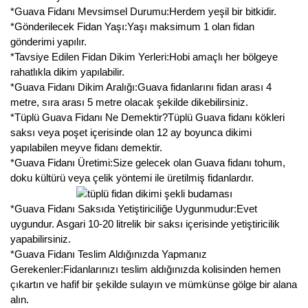
*Guava Fidanı Mevsimsel Durumu:Herdem yeşil bir bitkidir.
Kocayemiş Fidanı
*Gönderilecek Fidan Yaşı:Yaşı maksimum 1 olan fidan
gönderimi yapılır.
Kuşburnu Fidanı
*Tavsiye Edilen Fidan Dikim Yerleri:Hobi amaçlı her bölgeye
rahatlıkla dikim yapılabilir.
Liçi Fidanı
*Guava Fidanı Dikim Aralığı:Guava fidanlarını fidan arası 4
metre, sıra arası 5 metre olacak şekilde dikebilirsiniz.
Longan Fidanı
*Tüplü Guava Fidanı Ne Demektir?Tüplü Guava fidanı kökleri
saksı veya poşet içerisinde olan 12 ay boyunca dikimi
Malta Eriği Fidanı
yapılabilen meyve fidanı demektir.
*Guava Fidanı Üretimi:Size gelecek olan Guava fidanı tohum,
Mango Fidanı
doku kültürü veya çelik yöntemi ile üretilmiş fidanlardır.
Melez Meyveler
*Guava Fidanı Saksıda Yetiştiriciliğe Uygunmudur:Evet
uygundur. Asgari 10-20 litrelik bir saksı içerisinde yetiştiricilik
Murt Fidanı
yapabilirsiniz.
*Guava Fidanı Teslim Aldığınızda Yapmanız
Muşmula Fidanı
Gerekenler:Fidanlarınızı teslim aldığınızda kolisinden hemen
çıkartın ve hafif bir şekilde sulayın ve mümkünse gölge bir alana
Muz Fidanı
alın.