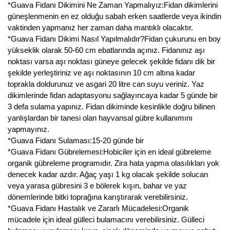
Nadir Çeşit Meyveler
*Guava Fidanı Dikimini Ne Zaman Yapmalıyız:Fidan dikimlerini
güneşlenmenin en ez olduğu sabah erken saatlerde veya ikindin
Nar Fidanı
vaktinden yapmanız her zaman daha mantıklı olacaktır.
*Guava Fidanı Dikimi Nasıl Yapılmalıdır?Fidan çukurunu en boy
Narenciye Fidanları
yükseklik olarak 50-60 cm ebatlarında açınız. Fidanınız aşı
noktası varsa aşı noktası güneye gelecek şekilde fidanı dik bir
Nektarin Fidanı
şekilde yerleştiriniz ve aşı noktasının 10 cm altına kadar
toprakla doldurunuz ve asgari 20 litre can suyu veriniz. Yaz
Papaya Fidanı
dikimlerinde fidan adaptasyonu sağlayıncaya kadar 5 günde bir
3 defa sulama yapınız. Fidan dikiminde kesinlikle doğru bilinen
Pepino Fidanı
yanlışlardan bir tanesi olan hayvansal gübre kullanımını
yapmayınız.
Pitaya Fidanı
*Guava Fidanı Sulaması:15-20 günde bir
*Guava Fidanı Gübrelemesi:Hobiciler için en ideal gübreleme
Şeftali Fidanı
organik gübreleme programıdır. Zira hata yapma olasılıkları yok
denecek kadar azdır. Ağaç yaşı 1 kg olacak şekilde solucan
Trabzon Hurması Fidanı
veya yarasa gübresini 3 e bölerek kışın, bahar ve yaz
dönemlerinde bitki toprağına karıştırarak verebilirsiniz.
Üzüm Fidanı
*Guava Fidanı Hastalık ve Zararlı Mücadelesi:Organik
mücadele için ideal gülleci bulamacını verebilirsiniz. Gülleci
Vişne Fidanı