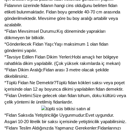
Fidanının üzerinde fidanın hangi cins olduğunu belirten fidan
Kocayemiş Fidanı
etiketi bulunmaktadır. Fidan boyu genelde 40-70 cm arasında
gönderilmektedir. Mevsime göre bu boy aralığı artabilir veya
Kuşburnu Fidanı
azalabilir.
*Fidan Mevsimsel Durumu:Kış döneminde yaprakları
Liçi Fidanı
dökmeyen bir bitkidir.
*Gönderilecek Fidan Yaşı:Yaşı maksimum 1 olan fidan
Longan Fidanı
gönderimi yapılır.
*Tavsiye Edilen Fidan Dikim Yerleri:Hobi amaçlı her bölgeye
Malta Eriği Fidanı
rahatlıkla dikim yapılabilir. (Çok yüksek rakımlarda iç mekan)
*Fidan Dikim Aralığı:Fidan arası 3 metre olacak şekilde
Mango Fidanı
dikebilirsiniz.
*Tüplü Fidan Ne Demektir?Tüplü fidan kökleri saksı veya poşet
Melez Meyveler
içerisinde olan 12 ay boyunca dikimi yapılabilen fidan demektir.
*Fidan Üretimi:Size gelecek olan fidan tohum, doku kültürü veya
Murt Fidanı
çelik yöntemi ile üretilmiş fidanlardır.
Muşmula Fidanı
*Fidan Saksıda Yetiştiriciliğe Uygunmudur:Evet uygundur.
Muz Fidanı
Asgari 10-20 litrelik bir saksı içerisinde yetiştiricilik yapabilirsiniz.
*Fidanı Teslim Aldığınızda Yapmanız Gerekenler:Fidanlarınızı