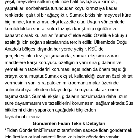
Girebolu Fidanı
yeşil, meyveleri salkım şeklinde hafif tüylü,koyu kırmızı,
yaprakları sonbaharda turuncudan koyu kırmızıya kadar
Goji Berry Fidanı
renklerde, çalı tipi bir ağaççıktır. Sumak bitkisinin meyvesi küre
biçiminde, kırmızımsı, ekşi lezzette olur. Uygun yöntemlerle
Hünnap Fidanı
kurutulduktan sonra, sofra tuzuyla karıştırılıp öğütülür ve
baharat olarak kullanılan "sumak" elde edilir. Özellikle kokuyu
İncir Fidanı
azalttığı için soğan salatalarında tercih edilir. Ülkemizde Doğu
Anadolu bölgesi dışında her yerde yetişir. KSÜ'de
Kapari Gebre Otu Fidanı
gerçekleştirilen tez çalışmasında, sumak ekşisinin zararlı
maddelere karşı koruyucu özelliğinin yanı sıra gıdaların ve
Kayısı Fidanı
yemeklerin tazeliklerini koruması açısından da önem taşıdığı
ortaya konulmuştur.Sumak ekşisi, kullanıldığı zaman özel bir tat
Keçiboynuzu Fidanı
vermesinin yanı sıra patojen mikroorganizmalar üzerinde
antimikrobiyal etkiden dolayı doğal koruyucu olarak önem
Kestane Fidanı
taşımaktadır. Sumak ekşisi, gıdaların bozulmadan daha uzun
süre dayanmasını ve tazeliklerini korumasını sağlamaktadır.Süs
Kiraz Fidanı
bitkilerini dikim yaparken aşağıdaki bilgilerden
faydalanabilirsiniz.
Kivi Fidanı
Gönderilen Fidan Teknik Detayları
*Fidan Gönderimi:Firmamız tarafından sadece fidan göndermek
Kızılcık Fidanı
için üretilen orjinal patentli fidan kolisinde gönderim yapılır.