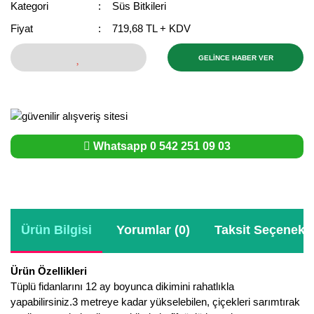
Kategori
Süs Bitkileri
Bektaşi Üzümü Fidanı
Nostaljik Güller
Ters Lale Soğanı
Fiyat
719,68 TL + KDV
Böğürtlen Fidanı
Peyzaj Gülleri
Yılbaşı Gülü Çiçeği
GELİNCE HABER VER
Ceviz Fidanı
Sarmaşık(Çardak) Gül Fidanları
Zambak Soğanı
Dut Fidanı
Elma Fidanı
Whatsapp 0 542 251 09 03
Erik Fidanı
Feijoa Fidanı
Fidan Anaçları ve Aşı Kalemleri
Ürün Bilgisi
Yorumlar (0)
Taksit Seçenekle
Fındık Fidanı
Ürün Özellikleri
Frenk Üzümü Fidanı
Tüplü fidanlarını 12 ay boyunca dikimini rahatlıkla
yapabilirsiniz.3 metreye kadar yükselebilen, çiçekleri sarımtırak