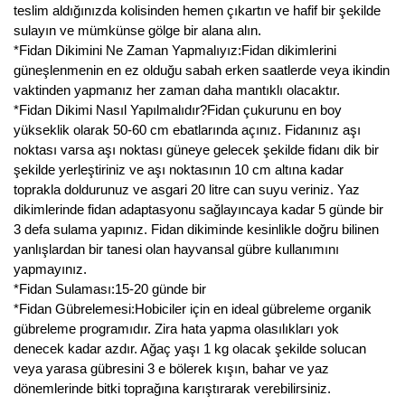
Nadir Çeşit Meyveler
teslim aldığınızda kolisinden hemen çıkartın ve hafif bir şekilde
sulayın ve mümkünse gölge bir alana alın.
Nar Fidanı
*Fidan Dikimini Ne Zaman Yapmalıyız:Fidan dikimlerini
güneşlenmenin en ez olduğu sabah erken saatlerde veya ikindin
Narenciye Fidanları
vaktinden yapmanız her zaman daha mantıklı olacaktır.
*Fidan Dikimi Nasıl Yapılmalıdır?Fidan çukurunu en boy
Nektarin Fidanı
yükseklik olarak 50-60 cm ebatlarında açınız. Fidanınız aşı
noktası varsa aşı noktası güneye gelecek şekilde fidanı dik bir
Papaya Fidanı
şekilde yerleştiriniz ve aşı noktasının 10 cm altına kadar
toprakla doldurunuz ve asgari 20 litre can suyu veriniz. Yaz
Pepino Fidanı
dikimlerinde fidan adaptasyonu sağlayıncaya kadar 5 günde bir
3 defa sulama yapınız. Fidan dikiminde kesinlikle doğru bilinen
Pitaya Fidanı
yanlışlardan bir tanesi olan hayvansal gübre kullanımını
yapmayınız.
Şeftali Fidanı
*Fidan Sulaması:15-20 günde bir
*Fidan Gübrelemesi:Hobiciler için en ideal gübreleme organik
Trabzon Hurması Fidanı
gübreleme programıdır. Zira hata yapma olasılıkları yok
denecek kadar azdır. Ağaç yaşı 1 kg olacak şekilde solucan
Üzüm Fidanı
veya yarasa gübresini 3 e bölerek kışın, bahar ve yaz
dönemlerinde bitki toprağına karıştırarak verebilirsiniz.
Vişne Fidanı