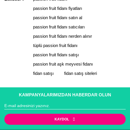
Yorum Yaz
passion fruit fidanı fiyatları
Ürün resmi kalitesiz, bozuk veya görüntülenemiyor.
Ürün açıklamasında eksik bilgiler bulunuyor.
passion fruit fidanı satın al
Ürün bilgilerinde hatalar bulunuyor.
passion fruit fidanı satıcıları
Ürün fiyatı diğer sitelerden daha pahalı.
passion fruit fidanı nerden alınır
Bu ürüne benzer farklı alternatifler olmalı.
tüplü passion fruit fidanı
passion fruit fidanı satışı
passion fruit aşk meyvesi fidanı
fidan satışı
fidan satış siteleri
Gönder
KAMPANYALARIMIZDAN HABERDAR OLUN
KAYDOL