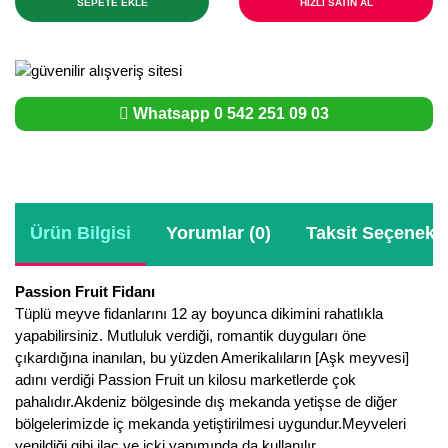
SEPETE EKLE
HIZLI SATIN AL
Whatsapp 0 542 251 09 03
Ürün Bilgisi
Yorumlar (0)
Taksit Seçenekle
Passion Fruit Fidanı
Tüplü meyve fidanlarını 12 ay boyunca dikimini rahatlıkla
yapabilirsiniz. Mutluluk verdiği, romantik duyguları öne
çıkardığına inanılan, bu yüzden Amerikalıların [Aşk meyvesi]
adını verdiği Passion Fruit un kilosu marketlerde çok
pahalıdır.Akdeniz bölgesinde dış mekanda yetişse de diğer
bölgelerimizde iç mekanda yetiştirilmesi uygundur.Meyveleri
yenildiği gibi ilaç ve içki yapımında da kullanılır.