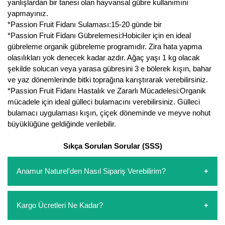
yanlışlardan bir tanesi olan hayvansal gübre kullanımını
yapmayınız.
*Passion Fruit Fidanı Sulaması:15-20 günde bir
*Passion Fruit Fidanı Gübrelemesi:Hobiciler için en ideal
gübreleme organik gübreleme programıdır. Zira hata yapma
olasılıkları yok denecek kadar azdır. Ağaç yaşı 1 kg olacak
şekilde solucan veya yarasa gübresini 3 e bölerek kışın, bahar
ve yaz dönemlerinde bitki toprağına karıştırarak verebilirsiniz.
*Passion Fruit Fidanı Hastalık ve Zararlı Mücadelesi:Organik
mücadele için ideal gülleci bulamacını verebilirsiniz. Gülleci
bulamacı uygulaması kışın, çiçek döneminde ve meyve nohut
büyüklüğüne geldiğinde verilebilir.
Sıkça Sorulan Sorular (SSS)
Anamur Naturel'den Nasıl Sipariş Verebilirim?
https://www.anamurnaturel.com 'dan kendiniz sepetinizi
Kargo Ücretleri Ne Kadar?
oluşturarak,
iletişim
numaralarımızdan bizi arayarak veya
whatsapp hattımızdan bizlere isteklerinizi yazarak sipariş