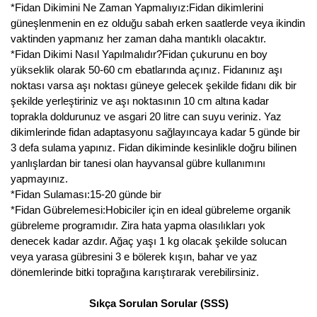
*Fidan Dikimini Ne Zaman Yapmalıyız:Fidan dikimlerini
güneşlenmenin en ez olduğu sabah erken saatlerde veya ikindin
vaktinden yapmanız her zaman daha mantıklı olacaktır.
*Fidan Dikimi Nasıl Yapılmalıdır?Fidan çukurunu en boy
yükseklik olarak 50-60 cm ebatlarında açınız. Fidanınız aşı
noktası varsa aşı noktası güneye gelecek şekilde fidanı dik bir
şekilde yerleştiriniz ve aşı noktasının 10 cm altına kadar
toprakla doldurunuz ve asgari 20 litre can suyu veriniz. Yaz
dikimlerinde fidan adaptasyonu sağlayıncaya kadar 5 günde bir
3 defa sulama yapınız. Fidan dikiminde kesinlikle doğru bilinen
yanlışlardan bir tanesi olan hayvansal gübre kullanımını
yapmayınız.
*Fidan Sulaması:15-20 günde bir
*Fidan Gübrelemesi:Hobiciler için en ideal gübreleme organik
gübreleme programıdır. Zira hata yapma olasılıkları yok
denecek kadar azdır. Ağaç yaşı 1 kg olacak şekilde solucan
veya yarasa gübresini 3 e bölerek kışın, bahar ve yaz
dönemlerinde bitki toprağına karıştırarak verebilirsiniz.
Sıkça Sorulan Sorular (SSS)