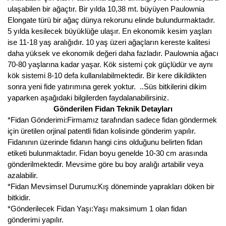
ulaşabilen bir ağaçtır. Bir yılda 10,38 mt. büyüyen Paulownia
Elongate türü bir ağaç dünya rekorunu elinde bulundurmaktadır.
5 yılda kesilecek büyüklüğe ulaşır. En ekonomik kesim yaşları
ise 11-18 yaş aralığıdır. 10 yaş üzeri ağaçların kereste kalitesi
daha yüksek ve ekonomik değeri daha fazladır. Paulownia ağacı
70-80 yaşlarına kadar yaşar. Kök sistemi çok güçlüdür ve aynı
kök sistemi 8-10 defa kullanılabilmektedir. Bir kere dikildikten
sonra yeni fide yatırımına gerek yoktur. ..Süs bitkilerini dikim
yaparken aşağıdaki bilgilerden faydalanabilirsiniz.
Gönderilen Fidan Teknik Detayları
*Fidan Gönderimi:Firmamız tarafından sadece fidan göndermek
için üretilen orjinal patentli fidan kolisinde gönderim yapılır.
Fidanının üzerinde fidanın hangi cins olduğunu belirten fidan
etiketi bulunmaktadır. Fidan boyu genelde 10-30 cm arasında
gönderilmektedir. Mevsime göre bu boy aralığı artabilir veya
azalabilir.
*Fidan Mevsimsel Durumu:Kış döneminde yaprakları döken bir
bitkidir.
*Gönderilecek Fidan Yaşı:Yaşı maksimum 1 olan fidan
gönderimi yapılır.