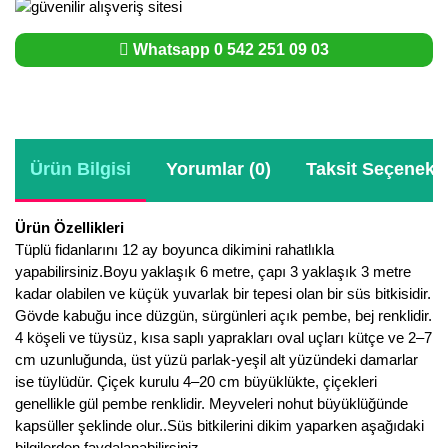
Whatsapp 0 542 251 09 03
Ürün Bilgisi
Yorumlar (0)
Taksit Seçenekle
Ürün Özellikleri
Tüplü fidanlarını 12 ay boyunca dikimini rahatlıkla
yapabilirsiniz.Boyu yaklaşık 6 metre, çapı 3 yaklaşık 3 metre
kadar olabilen ve küçük yuvarlak bir tepesi olan bir süs bitkisidir.
Gövde kabuğu ince düzgün, sürgünleri açık pembe, bej renklidir.
4 köşeli ve tüysüz, kısa saplı yaprakları oval uçları kütçe ve 2–7
cm uzunluğunda, üst yüzü parlak-yeşil alt yüzündeki damarlar
ise tüylüdür. Çiçek kurulu 4–20 cm büyüklükte, çiçekleri
genellikle gül pembe renklidir. Meyveleri nohut büyüklüğünde
kapsüller şeklinde olur..Süs bitkilerini dikim yaparken aşağıdaki
bilgilerden faydalanabilirsiniz.