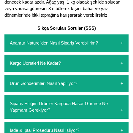
denecek kadar azdır. Ağaç yaşı 1 kg olacak şekilde solucan
veya yarasa gübresini 3 e bölerek kışın, bahar ve yaz
dönemlerinde bitki toprağına karıştırarak verebilirsiniz.
Sıkça Sorulan Sorular (SSS)
Anamur Naturel'den Nasıl Sipariş Verebilirim?
https://www.anamurnaturel.com 'dan kendiniz sepetinizi
Kargo Ücretleri Ne Kadar?
oluşturarak,
iletişim
numaralarımızdan bizi arayarak veya
whatsapp hattımızdan bizlere isteklerinizi yazarak sipariş
verebilirsiniz. Sitemizden vereceğiniz siparişlerin
https://www.anamurnaturel.com 'da siz kargoyu dert
Ürün Gönderimleri Nasıl Yapılıyor?
ödemelerini sipariş verdikten sonra havale/eft veya sipariş
etmeyin diye 1500 lira ve üzerindeki siparişlerinizde
aşamasında kredi kartı ile yapabilirsiniz. Kapıda ödeme
kargoyu biz karşılıyoruz. 1500 Lira altında kalan
yoktur.
siparişlerinizde sepetinizdeki ürünleri hacimlerine göre bir
Sipariş verdiğiniz ürünler, özel tasarlanmış ambalajlar ile
Sipariş Ettiğim Ürünler Kargoda Hasar Görürse Ne
kargo ücreti ödeme aşamasında sepetinize eklenecektir.
paketlenip gönderim yapılmaktadır.
Yapmam Gerekiyor?
Koşulsuz müşteri memnuniyeti politikalarımız
İade & İptal Prosedürü Nasıl İşliyor?
çerçevesinde müşterilerimizi hiçbir zaman mağdur