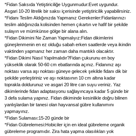
*Fidan Saksıda Yetiştiriciliğe Uygunmudur:Evet uygundur.
Asgari 10-20 litrelik bir saksı içerisinde yetiştiricilik yapabilirsiniz.
*Fidanı Teslim Aldığınızda Yapmanız Gerekenler:Fidanlarınızı
teslim aldığınızda kolisinden hemen çıkartın ve hafif bir şekilde
sulayın ve mümkünse gölge bir alana alın.
*Fidan Dikimini Ne Zaman Yapmalıyız:Fidan dikimlerini
güneşlenmenin en ez olduğu sabah erken saatlerde veya ikindin
vaktinden yapmanız her zaman daha mantıklı olacaktır.
*Fidan Dikimi Nasıl Yapılmalıdır?Fidan çukurunu en boy
yükseklik olarak 50-60 cm ebatlarında açınız. Fidanınız aşı
noktası varsa aşı noktası güneye gelecek şekilde fidanı dik bir
şekilde yerleştiriniz ve aşı noktasının 10 cm altına kadar
toprakla doldurunuz ve asgari 20 litre can suyu veriniz. Yaz
dikimlerinde fidan adaptasyonu sağlayıncaya kadar 5 günde bir
3 defa sulama yapınız. Fidan dikiminde kesinlikle doğru bilinen
yanlışlardan bir tanesi olan hayvansal gübre kullanımını
yapmayınız.
*Fidan Sulaması:15-20 günde bir
*Fidan Gübrelemesi:Hobiciler için en ideal gübreleme organik
gübreleme programıdır. Zira hata yapma olasılıkları yok