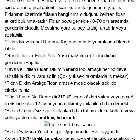
*Fidan Gönderimi:Firmamız tarafından sadece fidan göndermek
için üretilen orjinal patentli fidan kolisinde gönderim yapılır.
Fidanının üzerinde fidanın hangi cins olduğunu belirten fidan
etiketi bulunmaktadır. Fidan boyu genelde 40-70 cm arasında
gönderilmektedir. Mevsime göre bu boy aralığı artabilir veya
azalabilir.
*Fidan Mevsimsel Durumu:Kış döneminde yaprakları döken bir
bitkidir.
*Gönderilecek Fidan Yaşı:Yaşı maksimum 1 olan fidan
gönderimi yapılır.
*Tavsiye Edilen Fidan Dikim Yerleri:Hobi amaçlı her bölgeye
rahatlıkla dikim yapılabilir. (Çok yüksek rakımlarda iç mekan)
*Fidan Dikim Aralığı:Fidan arası 4 metre olacak şekilde
dikebilirsiniz.
*Tüplü Fidan Ne Demektir?Tüplü fidan kökleri saksı veya poşet
içerisinde olan 12 ay boyunca dikimi yapılabilen fidan demektir.
*Fidan Üretimi:Size gelecek olan fidan tohum, doku kültürü veya
çelik yöntemi ile üretilmiş fidanlardır.
*Fidan Saksıda Yetiştiriciliğe Uygunmudur:Evet uygundur.
Asgari 10-20 litrelik bir saksı içerisinde yetiştiricilik yapabilirsiniz.