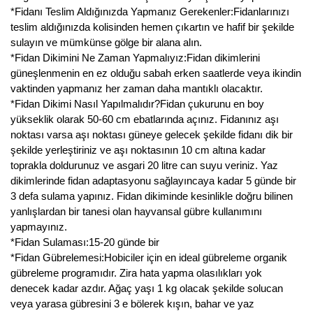
*Fidanı Teslim Aldığınızda Yapmanız Gerekenler:Fidanlarınızı
teslim aldığınızda kolisinden hemen çıkartın ve hafif bir şekilde
sulayın ve mümkünse gölge bir alana alın.
*Fidan Dikimini Ne Zaman Yapmalıyız:Fidan dikimlerini
güneşlenmenin en ez olduğu sabah erken saatlerde veya ikindin
vaktinden yapmanız her zaman daha mantıklı olacaktır.
*Fidan Dikimi Nasıl Yapılmalıdır?Fidan çukurunu en boy
yükseklik olarak 50-60 cm ebatlarında açınız. Fidanınız aşı
noktası varsa aşı noktası güneye gelecek şekilde fidanı dik bir
şekilde yerleştiriniz ve aşı noktasının 10 cm altına kadar
toprakla doldurunuz ve asgari 20 litre can suyu veriniz. Yaz
dikimlerinde fidan adaptasyonu sağlayıncaya kadar 5 günde bir
3 defa sulama yapınız. Fidan dikiminde kesinlikle doğru bilinen
yanlışlardan bir tanesi olan hayvansal gübre kullanımını
yapmayınız.
*Fidan Sulaması:15-20 günde bir
*Fidan Gübrelemesi:Hobiciler için en ideal gübreleme organik
gübreleme programıdır. Zira hata yapma olasılıkları yok
denecek kadar azdır. Ağaç yaşı 1 kg olacak şekilde solucan
veya yarasa gübresini 3 e bölerek kışın, bahar ve yaz