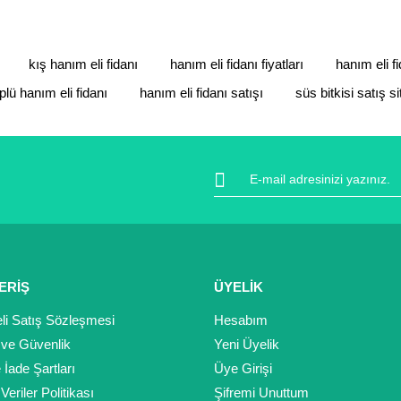
Yorum Yaz
kış hanım eli fidanı
hanım eli fidanı fiyatları
hanım eli fi
plü hanım eli fidanı
hanım eli fidanı satışı
süs bitkisi satış si
Gönder
ERİŞ
ÜYELİK
li Satış Sözleşmesi
Hesabım
k ve Güvenlik
Yeni Üyelik
e İade Şartları
Üye Girişi
 Veriler Politikası
Şifremi Unuttum