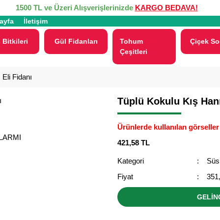
1500 TL ve Üzeri Alışverişlerinizde
KARGO BEDAVA!
ayfa
İletişim
 Bitkileri
Gül Fidanları
Tohum
Çiçek So
Çeşitleri
Eli Fidanı
Tüplü Kokulu Kış Hanı
Ürünlerde kullanılan görseller 
ALARMI
421,58 TL
Kategori
Süs 
Fiyat
351
GELİN