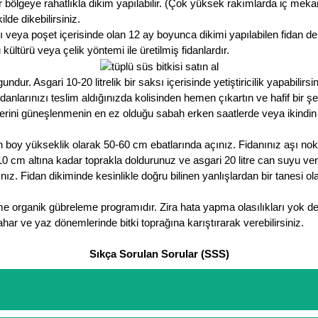
 bölgeye rahatlıkla dikim yapılabilir. (Çok yüksek rakımlarda iç meka
lde dikebilirsiniz.
 veya poşet içerisinde olan 12 ay boyunca dikimi yapılabilen fidan de
ültürü veya çelik yöntemi ile üretilmiş fidanlardır.
r. Asgari 10-20 litrelik bir saksı içerisinde yetiştiricilik yapabilirsin
nlarınızı teslim aldığınızda kolisinden hemen çıkartın ve hafif bir ş
erini güneşlenmenin en ez olduğu sabah erken saatlerde veya ikindi
 boy yükseklik olarak 50-60 cm ebatlarında açınız. Fidanınız aşı no
ın 10 cm altına kadar toprakla doldurunuz ve asgari 20 litre can suyu v
ız. Fidan dikiminde kesinlikle doğru bilinen yanlışlardan bir tanesi 
me organik gübreleme programıdır. Zira hata yapma olasılıkları yok d
har ve yaz dönemlerinde bitki toprağına karıştırarak verebilirsiniz.
Sıkça Sorulan Sorular (SSS)