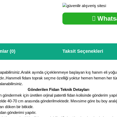
Whatsa
lar (0)
Taksit Seçenekleri
yapabilirsiniz.Aralık ayında çiçeklenmeye başlayan kış hanım eli yoğum
rdır..Hanımeli fidanı toprak seçme özelliği yoktur hemen hemen her türlü 
lanabilirsiniz.
Gönderilen Fidan Teknik Detayları
öndermek için üretilen orjinal patentli fidan kolisinde gönderim yapıl
nelde 40-70 cm arasında gönderilmektedir. Mevsime göre bu boy aralığı a
döken bir bitkidir.
an gönderimi yapılır.