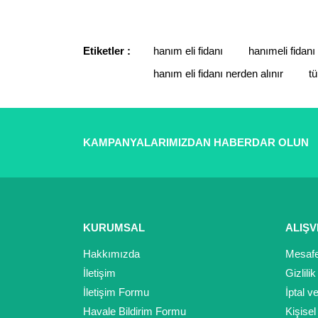
Ürün resmi kalitesiz, bozuk veya görüntülenemiyor.
Ürün açıklamasında eksik bilgiler bulunuyor.
Etiketler :
hanım eli fidanı
hanımeli fidanı
Ürün bilgilerinde hatalar bulunuyor.
hanım eli fidanı nerden alınır
tü
Ürün fiyatı diğer sitelerden daha pahalı.
Bu ürüne benzer farklı alternatifler olmalı.
KAMPANYALARIMIZDAN HABERDAR OLUN
KURUMSAL
ALIŞV
Hakkımızda
Mesafe
İletişim
Gizlili
İletişim Formu
İptal v
Havale Bildirim Formu
Kişisel