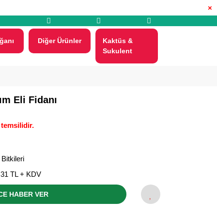
×
ğanı
Diğer Ürünler
Kaktüs &
Sukulent
m Eli Fidanı
temsilidir.
Bitkileri
,31 TL + KDV
CE HABER VER