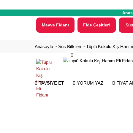
Anas
Meyve Fidanı
Fide Çeşitleri
Süs
Anasayfa
Süs Bitkileri
Tüplü Kokulu Kış Hanım 
TAVSİYE ET
YORUM YAZ
FİYAT 