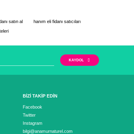
danı satın al
hanım eli fidanı satıcıları
teleri
KAYDOL
BİZİ TAKİP EDİN
Facebook
Twitter
Instagram
bilgi@anamurnaturel.com