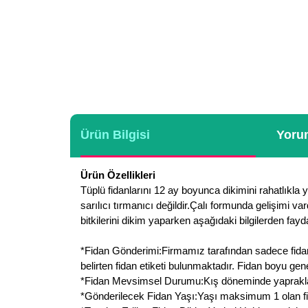
Ürün Bilgisi
Yorum
Ürün Özellikleri
Tüplü fidanlarını 12 ay boyunca dikimini rahatlıkla 
sarılıcı tırmanıcı değildir.Çalı formunda gelişimi va
bitkilerini dikim yaparken aşağıdaki bilgilerden fayda
*Fidan Gönderimi:Firmamız tarafından sadece fidan g
belirten fidan etiketi bulunmaktadır. Fidan boyu ge
*Fidan Mevsimsel Durumu:Kış döneminde yaprakları 
*Gönderilecek Fidan Yaşı:Yaşı maksimum 1 olan fid