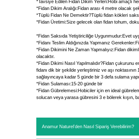
*Tavsiye Edilen Fidan Dikim Yerleri:Hobi amaçlı her
*Fidan Dikim Aralığı:Fidan arası 4 metre olacak şeki
*Tüplü Fidan Ne Demektir?Tüplü fidan kökleri saksı
*Fidan Üretimi:Size gelecek olan fidan tohum, doku k
*Fidan Saksıda Yetiştiriciliğe Uygunmudur:Evet uygundu
*Fidanı Teslim Aldığınızda Yapmanız Gerekenler:Fida
*Fidan Dikimini Ne Zaman Yapmalıyız:Fidan dikiml
olacaktır.
*Fidan Dikimi Nasıl Yapılmalıdır?Fidan çukurunu en
fidanı dik bir şekilde yerleştiriniz ve aşı noktasın
sağlayıncaya kadar 5 günde bir 3 defa sulama yapın
*Fidan Sulaması:15-20 günde bir
*Fidan Gübrelemesi:Hobiciler için en ideal gübrele
solucan veya yarasa gübresini 3 e bölerek kışın, ba
Anamur Naturel'den Nasıl Sipariş Verebilirim?