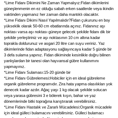
*Lime Fidanı Dikimini Ne Zaman Yapmalıyız:Fidan dikimlerini
güneşlenmenin en ez olduğu sabah erken saatlerde veya ikindin
vaktinden yapmanız her zaman daha mantıklı olacaktır.
*Lime Fidanı Dikimi Nasıl Yapılmalıdır?Fidan çukurunu en boy
yükseklik olarak 50-60 cm ebatlarında açınız. Fidanınız aşı
noktası varsa aşı noktası güneye gelecek şekilde fidanı dik bir
şekilde yerleştiriniz ve aşı noktasının 10 cm altına kadar
toprakla doldurunuz ve asgari 20 litre can suyu veriniz. Yaz
dikimlerinde fidan adaptasyonu sağlayıncaya kadar 5 günde bir
3 defa sulama yapınız. Fidan dikiminde kesinlikle doğru bilinen
yanlışlardan bir tanesi olan hayvansal gübre kullanımını
yapmayınız.
*Lime Fidanı Sulaması:15-20 günde bir
*Lime Fidanı Gübrelemesi:Hobiciler için en ideal gübreleme
organik gübreleme programıdır. Zira hata yapma olasılıkları yok
denecek kadar azdır. Ağaç yaşı 1 kg olacak şekilde solucan
veya yarasa gübresini 3 e bölerek kışın, bahar ve yaz
dönemlerinde bitki toprağına karıştırarak verebilirsiniz.
*Lime Fidanı Hastalık ve Zararlı Mücadelesi:Organik mücadele
için ideal gülleci bulamacını verebilirsiniz. Gülleci bulamacı