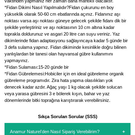
vaktinden yapmanız her zaman daha mantıklı olacaktır.
*Fidan Dikimi Nasıl Yapılmalıdır?Fidan çukurunu en boy
yükseklik olarak 50-60 cm ebatlarında açınız. Fidanınız aşı
noktası varsa aşı noktası güneye gelecek şekilde fidanı dik bir
şekilde yerleştiriniz ve aşı noktasının 10 cm altına kadar
toprakla doldurunuz ve asgari 20 litre can suyu veriniz. Yaz
dikimlerinde fidan adaptasyonu sağlayıncaya kadar 5 günde bir
3 defa sulama yapınız. Fidan dikiminde kesinlikle doğru bilinen
yanlışlardan bir tanesi olan hayvansal gübre kullanımını
yapmayınız.
*Fidan Sulaması:15-20 günde bir
*Fidan Gübrelemesi:Hobiciler için en ideal gübreleme organik
gübreleme programıdır. Zira hata yapma olasılıkları yok
denecek kadar azdır. Ağaç yaşı 1 kg olacak şekilde solucan
veya yarasa gübresini 3 e bölerek kışın, bahar ve yaz
dönemlerinde bitki toprağına karıştırarak verebilirsiniz.
Sıkça Sorulan Sorular (SSS)
Anamur Naturel'den Nasıl Sipariş Verebilirim?