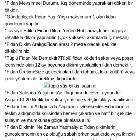
*Fidan Mevsimsel Durumu:Kış döneminde yaprakları döken bir
bitkidir.
*Gönderilecek Fidan Yaşı:Yaşı maksimum 1 olan fidan
gönderimi yapılır.
*Tavsiye Edilen Fidan Dikim Yerleri:Hobi amaçlı her bölgeye
rahatlıkla dikim yapılabilir. (Çok yüksek rakımlarda iç mekan)
*Fidan Dikim Aralığı:Fidan arası 2 metre olacak şekilde
dikebilirsiniz.
*Tüplü Fidan Ne Demektir?Tüplü fidan kökleri saksı veya poşet
içerisinde olan 12 ay boyunca dikimi yapılabilen fidan demektir.
*Fidan Üretimi:Size gelecek olan fidan tohum, doku kültürü veya
çelik yöntemi ile üretilmiş fidanlardır.
*Fidan Saksıda Yetiştiriciliğe Uygunmudur:Evet uygundur.
Asgari 10-20 litrelik bir saksı içerisinde yetiştiricilik yapabilirsiniz.
*Fidanı Teslim Aldığınızda Yapmanız Gerekenler:Fidanlarınızı
teslim aldığınızda kolisinden hemen çıkartın ve hafif bir şekilde
sulayın ve mümkünse gölge bir alana alın.
*Fidan Dikimini Ne Zaman Yapmalıyız:Fidan dikimlerini
güneşlenmenin en ez olduğu sabah erken saatlerde veya ikindin