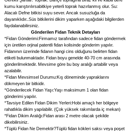
kumu karıştırılırsabitkiye yeterli toprak hazırlanmış olur. Su:
Alacalı Defne bitkisi suyu sever. Ancak susuzluğa da
dayanıklıdır..Süs bitkilerini dikim yaparken aşağıdaki bilgilerden
faydalanabilirsiniz.
Gönderilen Fidan Teknik Detayları
*Fidan Gönderimi:Firmamız tarafından sadece fidan göndermek
için üretilen orjinal patentli fidan kolisinde gönderim yapılır.
Fidanının üzerinde fidanın hangi cins olduğunu belirten fidan
etiketi bulunmaktadır. Fidan boyu genelde 40-70 cm arasında
gönderilmektedir. Mevsime göre bu boy aralığı artabilir veya
azalabilir.
*Fidan Mevsimsel Durumu:Kış döneminde yapraklarını
dökmeyen bir bitkidir.
*Gönderilecek Fidan Yaşı:Yaşı maksimum 1 olan fidan
gönderimi yapılır.
*Tavsiye Edilen Fidan Dikim Yerleri:Hobi amaçlı her bölgeye
rahatlıkla dikim yapılabilir. (Çok yüksek rakımlarda iç mekan)
*Fidan Dikim Aralığı:Fidan arası 2 metre olacak şekilde
dikebilirsiniz.
*Tüplü Fidan Ne Demektir?Tüplü fidan kökleri saksı veya poşet