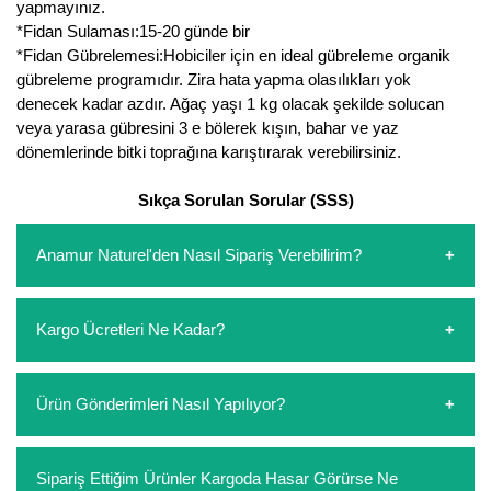
yapmayınız.
*Fidan Sulaması:15-20 günde bir
*Fidan Gübrelemesi:Hobiciler için en ideal gübreleme organik
gübreleme programıdır. Zira hata yapma olasılıkları yok
denecek kadar azdır. Ağaç yaşı 1 kg olacak şekilde solucan
veya yarasa gübresini 3 e bölerek kışın, bahar ve yaz
dönemlerinde bitki toprağına karıştırarak verebilirsiniz.
Sıkça Sorulan Sorular (SSS)
Anamur Naturel'den Nasıl Sipariş Verebilirim?
https://www.anamurnaturel.com 'dan kendiniz sepetinizi
Kargo Ücretleri Ne Kadar?
oluşturarak,
iletişim
numaralarımızdan bizi arayarak veya
whatsapp hattımızdan bizlere isteklerinizi yazarak sipariş
verebilirsiniz. Sitemizden vereceğiniz siparişlerin
https://www.anamurnaturel.com 'da siz kargoyu dert
Ürün Gönderimleri Nasıl Yapılıyor?
ödemelerini sipariş verdikten sonra havale/eft veya sipariş
etmeyin diye 1500 lira ve üzerindeki siparişlerinizde
aşamasında kredi kartı ile yapabilirsiniz. Kapıda ödeme
kargoyu biz karşılıyoruz. 1500 Lira altında kalan
yoktur.
siparişlerinizde sepetinizdeki ürünleri hacimlerine göre bir
Sipariş verdiğiniz ürünler, özel tasarlanmış ambalajlar ile
Sipariş Ettiğim Ürünler Kargoda Hasar Görürse Ne
kargo ücreti ödeme aşamasında sepetinize eklenecektir.
paketlenip gönderim yapılmaktadır.