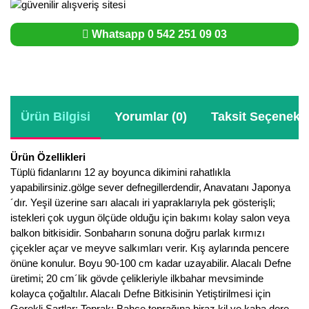
Whatsapp 0 542 251 09 03
Ürün Bilgisi
Yorumlar (0)
Taksit Seçenekle
Ürün Özellikleri
Tüplü fidanlarını 12 ay boyunca dikimini rahatlıkla
yapabilirsiniz.gölge sever defnegillerdendir, Anavatanı Japonya
´dır. Yeşil üzerine sarı alacalı iri yapraklarıyla pek gösterişli;
istekleri çok uygun ölçüde olduğu için bakımı kolay salon veya
balkon bitkisidir. Sonbaharın sonuna doğru parlak kırmızı
çiçekler açar ve meyve salkımları verir. Kış aylarında pencere
önüne konulur. Boyu 90-100 cm kadar uzayabilir. Alacalı Defne
üretimi; 20 cm´lik gövde çelikleriyle ilkbahar mevsiminde
kolayca çoğaltılır. Alacalı Defne Bitkisinin Yetiştirilmesi için
Gerekli Şartlar: Toprak: Bahçe toprağına biraz kil ve kaba dere