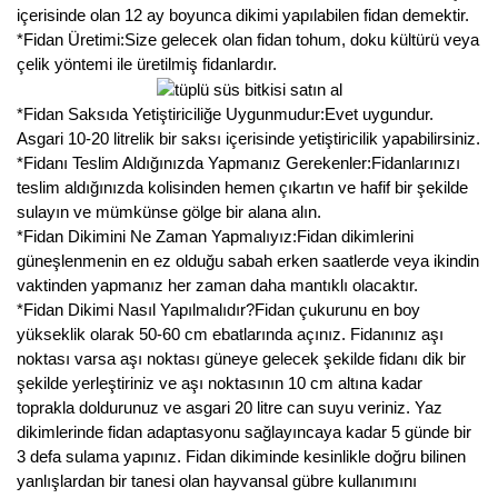
içerisinde olan 12 ay boyunca dikimi yapılabilen fidan demektir.
*Fidan Üretimi:Size gelecek olan fidan tohum, doku kültürü veya
çelik yöntemi ile üretilmiş fidanlardır.
*Fidan Saksıda Yetiştiriciliğe Uygunmudur:Evet uygundur.
Asgari 10-20 litrelik bir saksı içerisinde yetiştiricilik yapabilirsiniz.
*Fidanı Teslim Aldığınızda Yapmanız Gerekenler:Fidanlarınızı
teslim aldığınızda kolisinden hemen çıkartın ve hafif bir şekilde
sulayın ve mümkünse gölge bir alana alın.
*Fidan Dikimini Ne Zaman Yapmalıyız:Fidan dikimlerini
güneşlenmenin en ez olduğu sabah erken saatlerde veya ikindin
vaktinden yapmanız her zaman daha mantıklı olacaktır.
*Fidan Dikimi Nasıl Yapılmalıdır?Fidan çukurunu en boy
yükseklik olarak 50-60 cm ebatlarında açınız. Fidanınız aşı
noktası varsa aşı noktası güneye gelecek şekilde fidanı dik bir
şekilde yerleştiriniz ve aşı noktasının 10 cm altına kadar
toprakla doldurunuz ve asgari 20 litre can suyu veriniz. Yaz
dikimlerinde fidan adaptasyonu sağlayıncaya kadar 5 günde bir
3 defa sulama yapınız. Fidan dikiminde kesinlikle doğru bilinen
yanlışlardan bir tanesi olan hayvansal gübre kullanımını