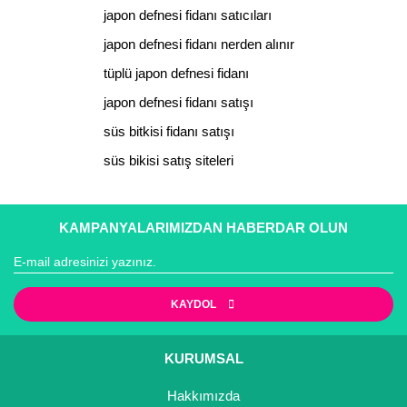
Ürün fiyatı diğer sitelerden daha pahalı.
japon defnesi fidanı satıcıları
Bu ürüne benzer farklı alternatifler olmalı.
japon defnesi fidanı nerden alınır
tüplü japon defnesi fidanı
japon defnesi fidanı satışı
süs bitkisi fidanı satışı
Gönder
süs bikisi satış siteleri
KAMPANYALARIMIZDAN HABERDAR OLUN
KAYDOL
KURUMSAL
Hakkımızda