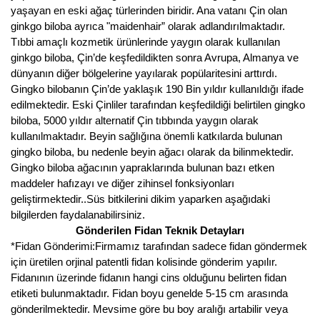
Girebolu Fidanı
yaşayan en eski ağaç türlerinden biridir. Ana vatanı Çin olan
ginkgo biloba ayrıca "maidenhair” olarak adlandırılmaktadır.
Goji Berry Fidanı
Tıbbi amaçlı kozmetik ürünlerinde yaygın olarak kullanılan
ginkgo biloba, Çin’de keşfedildikten sonra Avrupa, Almanya ve
Hünnap Fidanı
dünyanın diğer bölgelerine yayılarak popülaritesini arttırdı.
Gingko bilobanın Çin’de yaklaşık 190 Bin yıldır kullanıldığı ifade
İncir Fidanı
edilmektedir. Eski Çinliler tarafından keşfedildiği belirtilen gingko
biloba, 5000 yıldır alternatif Çin tıbbında yaygın olarak
Kapari Gebre Otu Fidanı
kullanılmaktadır. Beyin sağlığına önemli katkılarda bulunan
gingko biloba, bu nedenle beyin ağacı olarak da bilinmektedir.
Kayısı Fidanı
Gingko biloba ağacının yapraklarında bulunan bazı etken
maddeler hafızayı ve diğer zihinsel fonksiyonları
Keçiboynuzu Fidanı
geliştirmektedir..Süs bitkilerini dikim yaparken aşağıdaki
bilgilerden faydalanabilirsiniz.
Kestane Fidanı
Gönderilen Fidan Teknik Detayları
*Fidan Gönderimi:Firmamız tarafından sadece fidan göndermek
Kiraz Fidanı
için üretilen orjinal patentli fidan kolisinde gönderim yapılır.
Fidanının üzerinde fidanın hangi cins olduğunu belirten fidan
Kivi Fidanı
etiketi bulunmaktadır. Fidan boyu genelde 5-15 cm arasında
Kızılcık Fidanı
gönderilmektedir. Mevsime göre bu boy aralığı artabilir veya