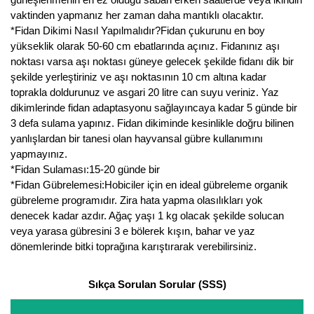
Nadir Çeşit Meyveler
vaktinden yapmanız her zaman daha mantıklı olacaktır.
*Fidan Dikimi Nasıl Yapılmalıdır?Fidan çukurunu en boy
Nar Fidanı
yükseklik olarak 50-60 cm ebatlarında açınız. Fidanınız aşı
noktası varsa aşı noktası güneye gelecek şekilde fidanı dik bir
Narenciye Fidanları
şekilde yerleştiriniz ve aşı noktasının 10 cm altına kadar
toprakla doldurunuz ve asgari 20 litre can suyu veriniz. Yaz
Nektarin Fidanı
dikimlerinde fidan adaptasyonu sağlayıncaya kadar 5 günde bir
3 defa sulama yapınız. Fidan dikiminde kesinlikle doğru bilinen
Papaya Fidanı
yanlışlardan bir tanesi olan hayvansal gübre kullanımını
yapmayınız.
Pepino Fidanı
*Fidan Sulaması:15-20 günde bir
*Fidan Gübrelemesi:Hobiciler için en ideal gübreleme organik
Pitaya Fidanı
gübreleme programıdır. Zira hata yapma olasılıkları yok
denecek kadar azdır. Ağaç yaşı 1 kg olacak şekilde solucan
Şeftali Fidanı
veya yarasa gübresini 3 e bölerek kışın, bahar ve yaz
dönemlerinde bitki toprağına karıştırarak verebilirsiniz.
Trabzon Hurması Fidanı
Üzüm Fidanı
Sıkça Sorulan Sorular (SSS)
Vişne Fidanı