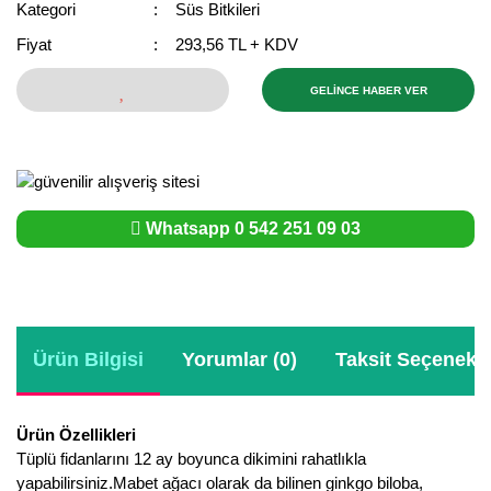
Kategori
Süs Bitkileri
Bektaşi Üzümü Fidanı
Nostaljik Güller
Ters Lale Soğanı
Fiyat
293,56 TL + KDV
Böğürtlen Fidanı
Peyzaj Gülleri
Yılbaşı Gülü Çiçeği
GELİNCE HABER VER
Ceviz Fidanı
Sarmaşık(Çardak) Gül Fidanları
Zambak Soğanı
Dut Fidanı
Elma Fidanı
Whatsapp 0 542 251 09 03
Erik Fidanı
Feijoa Fidanı
Fidan Anaçları ve Aşı Kalemleri
Ürün Bilgisi
Yorumlar (0)
Taksit Seçenekle
Fındık Fidanı
Ürün Özellikleri
Frenk Üzümü Fidanı
Tüplü fidanlarını 12 ay boyunca dikimini rahatlıkla
yapabilirsiniz.Mabet ağacı olarak da bilinen ginkgo biloba,