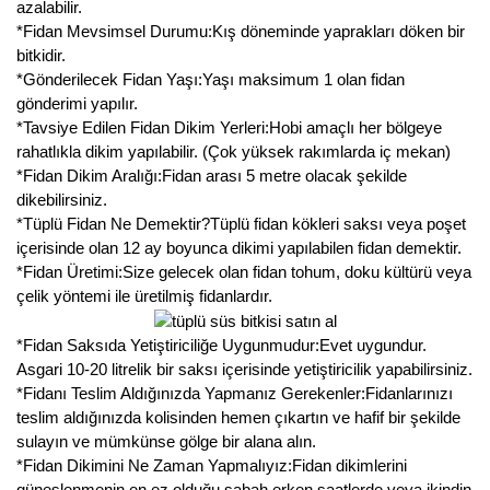
azalabilir.
Kocayemiş Fidanı
*Fidan Mevsimsel Durumu:Kış döneminde yaprakları döken bir
bitkidir.
Kuşburnu Fidanı
*Gönderilecek Fidan Yaşı:Yaşı maksimum 1 olan fidan
gönderimi yapılır.
Liçi Fidanı
*Tavsiye Edilen Fidan Dikim Yerleri:Hobi amaçlı her bölgeye
rahatlıkla dikim yapılabilir. (Çok yüksek rakımlarda iç mekan)
Longan Fidanı
*Fidan Dikim Aralığı:Fidan arası 5 metre olacak şekilde
dikebilirsiniz.
Malta Eriği Fidanı
*Tüplü Fidan Ne Demektir?Tüplü fidan kökleri saksı veya poşet
içerisinde olan 12 ay boyunca dikimi yapılabilen fidan demektir.
Mango Fidanı
*Fidan Üretimi:Size gelecek olan fidan tohum, doku kültürü veya
çelik yöntemi ile üretilmiş fidanlardır.
Melez Meyveler
*Fidan Saksıda Yetiştiriciliğe Uygunmudur:Evet uygundur.
Murt Fidanı
Asgari 10-20 litrelik bir saksı içerisinde yetiştiricilik yapabilirsiniz.
*Fidanı Teslim Aldığınızda Yapmanız Gerekenler:Fidanlarınızı
Muşmula Fidanı
teslim aldığınızda kolisinden hemen çıkartın ve hafif bir şekilde
sulayın ve mümkünse gölge bir alana alın.
Muz Fidanı
*Fidan Dikimini Ne Zaman Yapmalıyız:Fidan dikimlerini
güneşlenmenin en ez olduğu sabah erken saatlerde veya ikindin