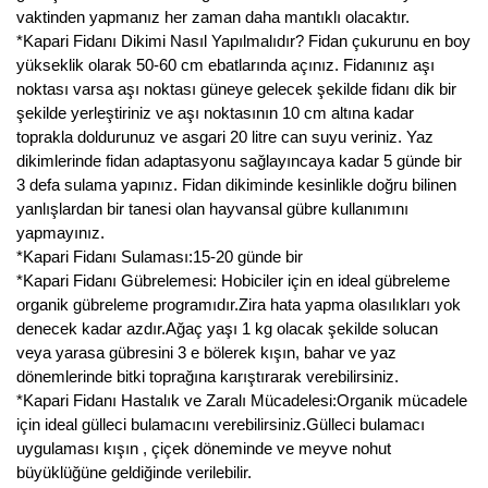
vaktinden yapmanız her zaman daha mantıklı olacaktır.
*Kapari Fidanı Dikimi Nasıl Yapılmalıdır? Fidan çukurunu en boy
yükseklik olarak 50-60 cm ebatlarında açınız. Fidanınız aşı
noktası varsa aşı noktası güneye gelecek şekilde fidanı dik bir
şekilde yerleştiriniz ve aşı noktasının 10 cm altına kadar
toprakla doldurunuz ve asgari 20 litre can suyu veriniz. Yaz
dikimlerinde fidan adaptasyonu sağlayıncaya kadar 5 günde bir
3 defa sulama yapınız. Fidan dikiminde kesinlikle doğru bilinen
yanlışlardan bir tanesi olan hayvansal gübre kullanımını
yapmayınız.
*Kapari Fidanı Sulaması:15-20 günde bir
*Kapari Fidanı Gübrelemesi: Hobiciler için en ideal gübreleme
organik gübreleme programıdır.Zira hata yapma olasılıkları yok
denecek kadar azdır.Ağaç yaşı 1 kg olacak şekilde solucan
veya yarasa gübresini 3 e bölerek kışın, bahar ve yaz
dönemlerinde bitki toprağına karıştırarak verebilirsiniz.
*Kapari Fidanı Hastalık ve Zaralı Mücadelesi:Organik mücadele
için ideal gülleci bulamacını verebilirsiniz.Gülleci bulamacı
uygulaması kışın , çiçek döneminde ve meyve nohut
büyüklüğüne geldiğinde verilebilir.