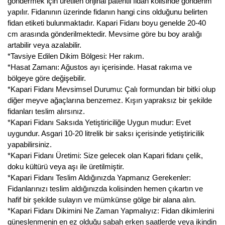
göndermek için üretilen orijinal patentli fidan kolisinde gönderim
yapılır. Fidanının üzerinde fidanın hangi cins olduğunu belirten
fidan etiketi bulunmaktadır. Kapari Fidanı boyu genelde 20-40
cm arasında gönderilmektedir. Mevsime göre bu boy aralığı
artabilir veya azalabilir.
*Tavsiye Edilen Dikim Bölgesi: Her rakım.
*Hasat Zamanı: Ağustos ayı içerisinde. Hasat rakıma ve
bölgeye göre değişebilir.
*Kapari Fidanı Mevsimsel Durumu: Çalı formundan bir bitki olup
diğer meyve ağaçlarına benzemez. Kışın yapraksız bir şekilde
fidanları teslim alırsınız.
*Kapari Fidanı Saksıda Yetiştiriciliğe Uygun mudur: Evet
uygundur. Asgari 10-20 litrelik bir saksı içerisinde yetiştiricilik
yapabilirsiniz.
*Kapari Fidanı Üretimi: Size gelecek olan Kapari fidanı çelik,
doku kültürü veya aşı ile üretilmiştir.
*Kapari Fidanı Teslim Aldığınızda Yapmanız Gerekenler:
Fidanlarınızı teslim aldığınızda kolisinden hemen çıkartın ve
hafif bir şekilde sulayın ve mümkünse gölge bir alana alın.
*Kapari Fidanı Dikimini Ne Zaman Yapmalıyız: Fidan dikimlerini
güneşlenmenin en ez olduğu sabah erken saatlerde veya ikindin