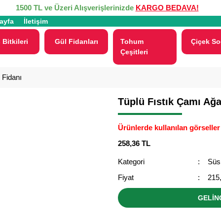
1500 TL ve Üzeri Alışverişlerinizde
KARGO BEDAVA!
ayfa
İletişim
 Bitkileri
Gül Fidanları
Tohum
Çiçek So
Çeşitleri
 Fidanı
Tüplü Fıstık Çamı Ağa
Ürünlerde kullanılan görseller 
258,36 TL
Kategori
Süs 
Fiyat
215
GELİN