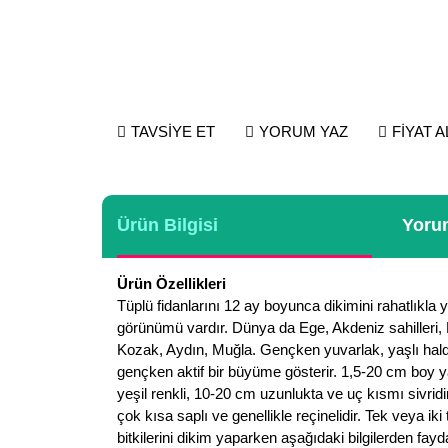
TAVSİYE ET
YORUM YAZ
FİYAT 
Ürün Bilgisi
Yorum
Ürün Özellikleri
Tüplü fidanlarını 12 ay boyunca dikimini rahatlıkla 
görünümü vardır. Dünya da Ege, Akdeniz sahilleri, Po
Kozak, Aydın, Muğla. Gençken yuvarlak, yaşlı halde 
gençken aktif bir büyüme gösterir. 1,5-20 cm boy y
yeşil renkli, 10-20 cm uzunlukta ve uç kısmı sivrid
çok kısa saplı ve genellikle reçinelidir. Tek veya iki
bitkilerini dikim yaparken aşağıdaki bilgilerden fayda