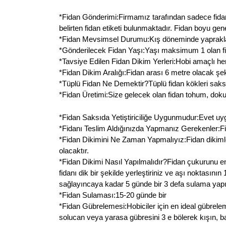
*Fidan Gönderimi:Firmamız tarafından sadece fidan g
belirten fidan etiketi bulunmaktadır. Fidan boyu ge
*Fidan Mevsimsel Durumu:Kış döneminde yaprakları
*Gönderilecek Fidan Yaşı:Yaşı maksimum 1 olan fid
*Tavsiye Edilen Fidan Dikim Yerleri:Hobi amaçlı her
*Fidan Dikim Aralığı:Fidan arası 6 metre olacak şeki
*Tüplü Fidan Ne Demektir?Tüplü fidan kökleri saksı
*Fidan Üretimi:Size gelecek olan fidan tohum, doku k
*Fidan Saksıda Yetiştiriciliğe Uygunmudur:Evet uygundu
*Fidanı Teslim Aldığınızda Yapmanız Gerekenler:Fida
*Fidan Dikimini Ne Zaman Yapmalıyız:Fidan dikiml
olacaktır.
*Fidan Dikimi Nasıl Yapılmalıdır?Fidan çukurunu en
fidanı dik bir şekilde yerleştiriniz ve aşı noktasın
sağlayıncaya kadar 5 günde bir 3 defa sulama yapın
*Fidan Sulaması:15-20 günde bir
*Fidan Gübrelemesi:Hobiciler için en ideal gübrele
solucan veya yarasa gübresini 3 e bölerek kışın, ba