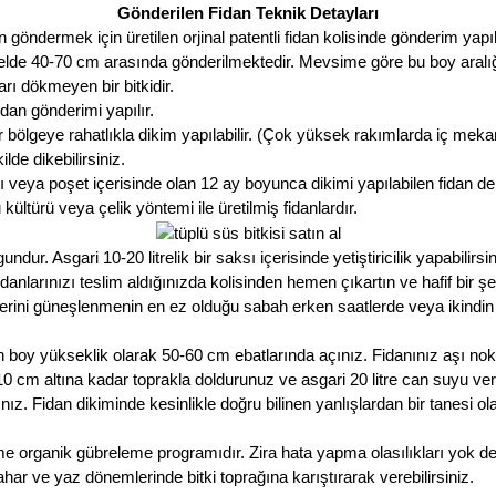
Gönderilen Fidan Teknik Detayları
öndermek için üretilen orjinal patentli fidan kolisinde gönderim yapıl
nelde 40-70 cm arasında gönderilmektedir. Mevsime göre bu boy aralığı a
 dökmeyen bir bitkidir.
an gönderimi yapılır.
 bölgeye rahatlıkla dikim yapılabilir. (Çok yüksek rakımlarda iç meka
lde dikebilirsiniz.
 veya poşet içerisinde olan 12 ay boyunca dikimi yapılabilen fidan de
ültürü veya çelik yöntemi ile üretilmiş fidanlardır.
r. Asgari 10-20 litrelik bir saksı içerisinde yetiştiricilik yapabilirsin
nlarınızı teslim aldığınızda kolisinden hemen çıkartın ve hafif bir ş
erini güneşlenmenin en ez olduğu sabah erken saatlerde veya ikindi
 boy yükseklik olarak 50-60 cm ebatlarında açınız. Fidanınız aşı no
ın 10 cm altına kadar toprakla doldurunuz ve asgari 20 litre can suyu v
ız. Fidan dikiminde kesinlikle doğru bilinen yanlışlardan bir tanesi 
me organik gübreleme programıdır. Zira hata yapma olasılıkları yok d
har ve yaz dönemlerinde bitki toprağına karıştırarak verebilirsiniz.