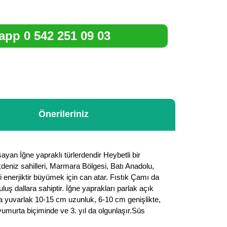
pp 0 542 251 09 03
Önerileriniz
ayan İğne yapraklı türlerdendir Heybetli bir
kdeniz sahilleri, Marmara Bölgesi, Batı Anadolu,
 enerjiktir büyümek için can atar. Fıstık Çamı da
ş dallara sahiptir. İğne yaprakları parlak açık
eya yuvarlak 10-15 cm uzunluk, 6-10 cm genişlikte,
s yumurta biçiminde ve 3. yıl da olgunlaşır.Süs