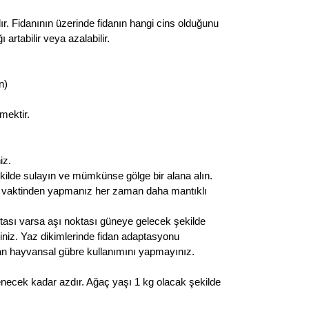
ır. Fidanının üzerinde fidanın hangi cins olduğunu
rtabilir veya azalabilir.
n)
mektir.
iz.
ekilde sulayın ve mümkünse gölge bir alana alın.
n vaktinden yapmanız her zaman daha mantıklı
ktası varsa aşı noktası güneye gelecek şekilde
eriniz. Yaz dikimlerinde fidan adaptasyonu
olan hayvansal gübre kullanımını yapmayınız.
enecek kadar azdır. Ağaç yaşı 1 kg olacak şekilde