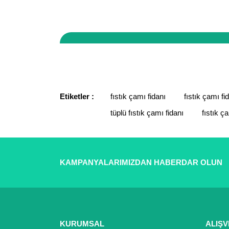
Sitemizde yaptığınız tüm işlemler 256 bit güvenlik
vergi dairesine bağlı, tüm ticari faaliyetleri kay
Bu ürünün fiyat bilgisi, resim, ürün açıklamaların
Görüş ve önerileriniz için teşekkür ederiz.
Ürün resmi kalitesiz, bozuk veya görüntülenemiyor.
Ürün açıklamasında eksik bilgiler bulunuyor.
Etiketler :
fıstık çamı fidanı
fıstık çamı fid
Ürün bilgilerinde hatalar bulunuyor.
tüplü fıstık çamı fidanı
fıstık ç
Ürün fiyatı diğer sitelerden daha pahalı.
Bu ürüne benzer farklı alternatifler olmalı.
KAMPANYALARIMIZDAN HABERDAR OLUN
KURUMSAL
ALIŞV