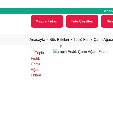
Anas
Meyve Fidanı
Fide Çeşitleri
Süs
Anasayfa
Süs Bitkileri
Tüplü Fıstık Çamı Ağacı