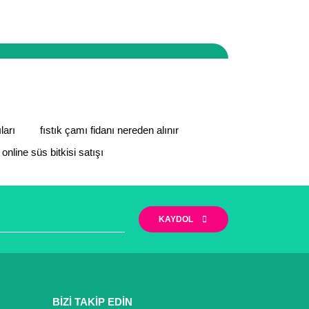
zi yapabilirsiniz. Ayrıca firmamız Mersin/ Mut
iyet göstermektedir.
narak tarafımıza iletebilirsiniz.
ları
fıstık çamı fidanı nereden alınır
online süs bitkisi satışı
KAYDOL
BİZİ TAKİP EDİN