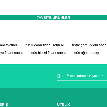
 sertifikası ile koruma altındadır. İçiniz rahat bir şekilde alışverişini
ıt altında ve yürürlükteki kanun ve esaslara tam uyumlu bir şekilde faal
da ve diğer konularda yetersiz gördüğünüz noktaları öneri formunu kulla
TAVSİYE ÜRÜNLER
Bu ürüne ilk yorumu siz yapın!
Yorum Yaz
anı fiyatları
fıstık çamı fidanı satın al
fıstık çamı fidanı satıcı
amı fidanı satışı
süs bitkisi fidanı satışı
süs ağacı satışı
Gönder
ERİŞ
ÜYELİK