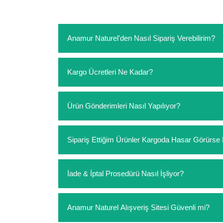
Anamur Naturel'den Nasıl Sipariş Verebilirim?
https://www.anamurnaturel.com 'dan kendiniz sep
Kargo Ücretleri Ne Kadar?
sipariş verebilirsiniz. Sitemizden vereceğiniz sip
ödeme yoktur.
https://www.anamurnaturel.com 'da siz kargoyu de
Ürün Gönderimleri Nasıl Yapılıyor?
siparişlerinizde sepetinizdeki ürünleri hacimler
Sipariş verdiğiniz ürünler, özel tasarlanmış amba
Sipariş Ettiğim Ürünler Kargoda Hasar Görür
Koşulsuz müşteri memnuniyeti politikalarımız 
İade & İptal Prosedürü Nasıl İşliyor?
hasar görmüş ise hemen bizimle iletişime geçerek
Siparişiniz elinize ulaştığında herhangi bir sebe
Anamur Naturel Alışveriş Sitesi Güvenli mi?
değişim istediğiniz ürünleri kullanmayınız. Kull
seçenekleri uygulanır.