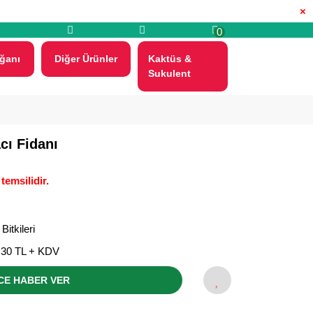
×
0
ğanı
Diğer Ürünler
Kaktüs &
Sukulent
cı Fidanı
temsilidir.
Bitkileri
,30 TL + KDV
CE HABER VER