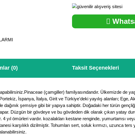
Whatsa
ALARMI
lar (0)
Taksit Seçenekleri
yapabilirsiniz.Pinaceae (çamgiller) familyasındandır. Ülkemizde de yaş
rtekiz, İspanya, İtalya, Girit ve Türkiye'deki yayılış alanları; Ege, A
dağınık şemsiye gibi bir yapıya sahiptir. Doğadaki her türün gençliği
apar. Düzgün bir gövdeye ve bu gövdeden dik olarak çıkan yatay durulu
ir. 4 yıl ömürleri vardır. kozalakları kestane renginde, yumurtamsı v
 tanesi karşılıklı dizilmiştir. Tohumları sert, soluk kırmızı, uzunca ter
lanabilirsiniz.