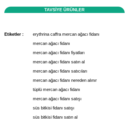
sertifikası ile koruma altındadır. İçiniz rahat bir şekilde
göre yeniden ürün çıkışı veya ücret iadesi seçenekleri
alışverişinizi yapabilirsiniz. Ayrıca firmamız Mersin/ Mut
Bu ürünün fiyat bilgisi, resim, ürün açıklamalarında ve diğer
TAVSİYE ÜRÜNLER
uygulanır.
vergi dairesine bağlı, tüm ticari faaliyetleri kayıt altında ve
konularda yetersiz gördüğünüz noktaları öneri formunu
Bu ürüne ilk yorumu siz yapın!
yürürlükteki kanun ve esaslara tam uyumlu bir şekilde
kullanarak tarafımıza iletebilirsiniz.
faaliyet göstermektedir.
Görüş ve önerileriniz için teşekkür ederiz.
Etiketler :
erythrina caffra mercan ağacı fidanı
Yorum Yaz
mercan ağacı fidanı
Ürün resmi kalitesiz, bozuk veya görüntülenemiyor.
Ürün açıklamasında eksik bilgiler bulunuyor.
mercan ağacı fidanı fiyatları
Ürün bilgilerinde hatalar bulunuyor.
mercan ağacı fidanı satın al
Ürün fiyatı diğer sitelerden daha pahalı.
mercan ağacı fidanı satıcıları
Bu ürüne benzer farklı alternatifler olmalı.
mercan ağacı fidanı nereden alınır
tüplü mercan ağacı fidanı
mercan ağacı fidanı satışı
süs bitkisi fidanı satışı
Gönder
süs bitkisi fidanı satın al