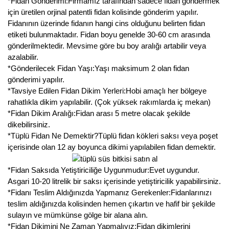
*Fidan Gönderimi:Firmamız tarafından sadece fidan göndermek
için üretilen orjinal patentli fidan kolisinde gönderim yapılır.
Fidanının üzerinde fidanın hangi cins olduğunu belirten fidan
etiketi bulunmaktadır. Fidan boyu genelde 30-60 cm arasında
gönderilmektedir. Mevsime göre bu boy aralığı artabilir veya
azalabilir.
*Gönderilecek Fidan Yaşı:Yaşı maksimum 2 olan fidan
gönderimi yapılır.
*Tavsiye Edilen Fidan Dikim Yerleri:Hobi amaçlı her bölgeye
rahatlıkla dikim yapılabilir. (Çok yüksek rakımlarda iç mekan)
*Fidan Dikim Aralığı:Fidan arası 5 metre olacak şekilde
dikebilirsiniz.
*Tüplü Fidan Ne Demektir?Tüplü fidan kökleri saksı veya poşet
içerisinde olan 12 ay boyunca dikimi yapılabilen fidan demektir.
*Fidan Saksıda Yetiştiriciliğe Uygunmudur:Evet uygundur.
Asgari 10-20 litrelik bir saksı içerisinde yetiştiricilik yapabilirsiniz.
*Fidanı Teslim Aldığınızda Yapmanız Gerekenler:Fidanlarınızı
teslim aldığınızda kolisinden hemen çıkartın ve hafif bir şekilde
sulayın ve mümkünse gölge bir alana alın.
*Fidan Dikimini Ne Zaman Yapmalıyız:Fidan dikimlerini