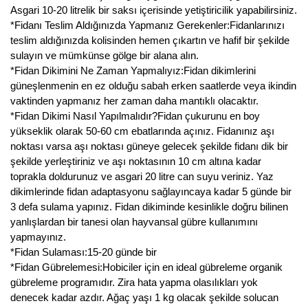
Asgari 10-20 litrelik bir saksı içerisinde yetiştiricilik yapabilirsiniz.
*Fidanı Teslim Aldığınızda Yapmanız Gerekenler:Fidanlarınızı
teslim aldığınızda kolisinden hemen çıkartın ve hafif bir şekilde
sulayın ve mümkünse gölge bir alana alın.
*Fidan Dikimini Ne Zaman Yapmalıyız:Fidan dikimlerini
güneşlenmenin en ez olduğu sabah erken saatlerde veya ikindin
vaktinden yapmanız her zaman daha mantıklı olacaktır.
*Fidan Dikimi Nasıl Yapılmalıdır?Fidan çukurunu en boy
yükseklik olarak 50-60 cm ebatlarında açınız. Fidanınız aşı
noktası varsa aşı noktası güneye gelecek şekilde fidanı dik bir
şekilde yerleştiriniz ve aşı noktasının 10 cm altına kadar
toprakla doldurunuz ve asgari 20 litre can suyu veriniz. Yaz
dikimlerinde fidan adaptasyonu sağlayıncaya kadar 5 günde bir
3 defa sulama yapınız. Fidan dikiminde kesinlikle doğru bilinen
yanlışlardan bir tanesi olan hayvansal gübre kullanımını
yapmayınız.
*Fidan Sulaması:15-20 günde bir
*Fidan Gübrelemesi:Hobiciler için en ideal gübreleme organik
gübreleme programıdır. Zira hata yapma olasılıkları yok
denecek kadar azdır. Ağaç yaşı 1 kg olacak şekilde solucan