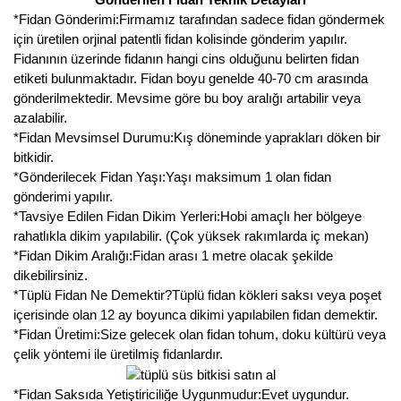
*Fidan Gönderimi:Firmamız tarafından sadece fidan göndermek
için üretilen orjinal patentli fidan kolisinde gönderim yapılır.
Fidanının üzerinde fidanın hangi cins olduğunu belirten fidan
etiketi bulunmaktadır. Fidan boyu genelde 40-70 cm arasında
gönderilmektedir. Mevsime göre bu boy aralığı artabilir veya
azalabilir.
*Fidan Mevsimsel Durumu:Kış döneminde yaprakları döken bir
bitkidir.
*Gönderilecek Fidan Yaşı:Yaşı maksimum 1 olan fidan
gönderimi yapılır.
*Tavsiye Edilen Fidan Dikim Yerleri:Hobi amaçlı her bölgeye
rahatlıkla dikim yapılabilir. (Çok yüksek rakımlarda iç mekan)
*Fidan Dikim Aralığı:Fidan arası 1 metre olacak şekilde
dikebilirsiniz.
*Tüplü Fidan Ne Demektir?Tüplü fidan kökleri saksı veya poşet
içerisinde olan 12 ay boyunca dikimi yapılabilen fidan demektir.
*Fidan Üretimi:Size gelecek olan fidan tohum, doku kültürü veya
çelik yöntemi ile üretilmiş fidanlardır.
*Fidan Saksıda Yetiştiriciliğe Uygunmudur:Evet uygundur.