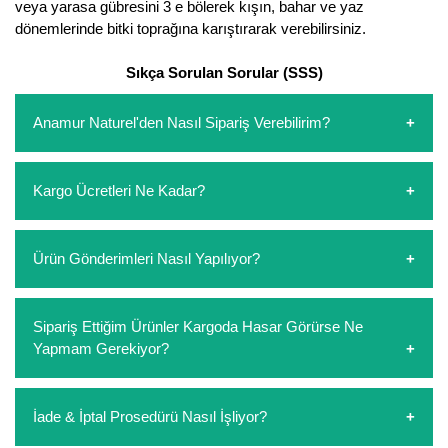
veya yarasa gübresini 3 e bölerek kışın, bahar ve yaz
dönemlerinde bitki toprağına karıştırarak verebilirsiniz.
Sıkça Sorulan Sorular (SSS)
Anamur Naturel'den Nasıl Sipariş Verebilirim?
https://www.anamurnaturel.com 'dan kendiniz sepetinizi
Kargo Ücretleri Ne Kadar?
oluşturarak,
iletişim
numaralarımızdan bizi arayarak veya
whatsapp hattımızdan bizlere isteklerinizi yazarak sipariş
verebilirsiniz. Sitemizden vereceğiniz siparişlerin
https://www.anamurnaturel.com 'da siz kargoyu dert
Ürün Gönderimleri Nasıl Yapılıyor?
ödemelerini sipariş verdikten sonra havale/eft veya sipariş
etmeyin diye 1500 lira ve üzerindeki siparişlerinizde
aşamasında kredi kartı ile yapabilirsiniz. Kapıda ödeme
kargoyu biz karşılıyoruz. 1500 Lira altında kalan
yoktur.
siparişlerinizde sepetinizdeki ürünleri hacimlerine göre bir
Sipariş verdiğiniz ürünler, özel tasarlanmış ambalajlar ile
Sipariş Ettiğim Ürünler Kargoda Hasar Görürse Ne
kargo ücreti ödeme aşamasında sepetinize eklenecektir.
paketlenip gönderim yapılmaktadır.
Yapmam Gerekiyor?
Koşulsuz müşteri memnuniyeti politikalarımız
İade & İptal Prosedürü Nasıl İşliyor?
çerçevesinde müşterilerimizi hiçbir zaman mağdur
konuma düşürmek istemeyiz. Kargodan size gelen