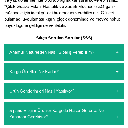
ve yaz dönemlerinde bitki toprağına karıştırarak verebilirsiniz.
*Çilek Guava Fidanı Hastalık ve Zararlı Mücadelesi:Organik
mücadele için ideal gülleci bulamacını verebilirsiniz. Gülleci
bulamacı uygulaması kışın, çiçek döneminde ve meyve nohut
büyüklüğüne geldiğinde verilebilir.
Sıkça Sorulan Sorular (SSS)
Anamur Naturel'den Nasıl Sipariş Verebilirim?
https://www.anamurnaturel.com 'dan kendiniz sepetinizi
Kargo Ücretleri Ne Kadar?
oluşturarak,
iletişim
numaralarımızdan bizi arayarak veya
whatsapp hattımızdan bizlere isteklerinizi yazarak sipariş
verebilirsiniz. Sitemizden vereceğiniz siparişlerin
https://www.anamurnaturel.com 'da siz kargoyu dert
Ürün Gönderimleri Nasıl Yapılıyor?
ödemelerini sipariş verdikten sonra havale/eft veya sipariş
etmeyin diye 1500 lira ve üzerindeki siparişlerinizde
aşamasında kredi kartı ile yapabilirsiniz. Kapıda ödeme
kargoyu biz karşılıyoruz. 1500 Lira altında kalan
yoktur.
siparişlerinizde sepetinizdeki ürünleri hacimlerine göre bir
Sipariş verdiğiniz ürünler, özel tasarlanmış ambalajlar ile
Sipariş Ettiğim Ürünler Kargoda Hasar Görürse Ne
kargo ücreti ödeme aşamasında sepetinize eklenecektir.
paketlenip gönderim yapılmaktadır.
Yapmam Gerekiyor?