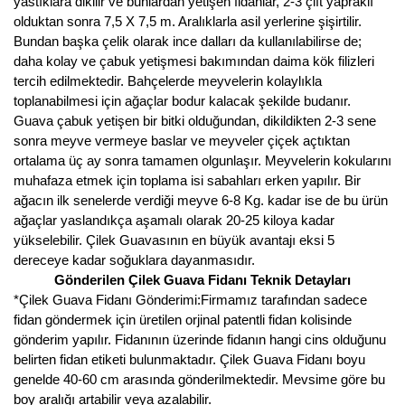
yastıklara dikilir ve bunlardan yetişen fidanlar, 2-3 çift yapraklı
olduktan sonra 7,5 X 7,5 m. Aralıklarla asil yerlerine şişirtilir.
Bundan başka çelik olarak ince dalları da kullanılabilirse de;
daha kolay ve çabuk yetişmesi bakımından daima kök filizleri
tercih edilmektedir. Bahçelerde meyvelerin kolaylıkla
toplanabilmesi için ağaçlar bodur kalacak şekilde budanır.
Guava çabuk yetişen bir bitki olduğundan, dikildikten 2-3 sene
sonra meyve vermeye baslar ve meyveler çiçek açtıktan
ortalama üç ay sonra tamamen olgunlaşır. Meyvelerin kokularını
muhafaza etmek için toplama isi sabahları erken yapılır. Bir
ağacın ilk senelerde verdiği meyve 6-8 Kg. kadar ise de bu ürün
ağaçlar yaslandıkça aşamalı olarak 20-25 kiloya kadar
yükselebilir. Çilek Guavasının en büyük avantajı eksi 5
dereceye kadar soğuklara dayanmasıdır.
Gönderilen Çilek Guava Fidanı Teknik Detayları
*Çilek Guava Fidanı Gönderimi:Firmamız tarafından sadece
fidan göndermek için üretilen orjinal patentli fidan kolisinde
gönderim yapılır. Fidanının üzerinde fidanın hangi cins olduğunu
belirten fidan etiketi bulunmaktadır. Çilek Guava Fidanı boyu
genelde 40-60 cm arasında gönderilmektedir. Mevsime göre bu
boy aralığı artabilir veya azalabilir.