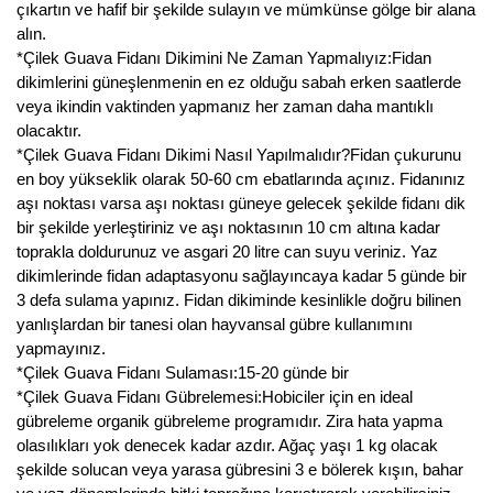
çıkartın ve hafif bir şekilde sulayın ve mümkünse gölge bir alana
alın.
*Çilek Guava Fidanı Dikimini Ne Zaman Yapmalıyız:Fidan
dikimlerini güneşlenmenin en ez olduğu sabah erken saatlerde
veya ikindin vaktinden yapmanız her zaman daha mantıklı
olacaktır.
*Çilek Guava Fidanı Dikimi Nasıl Yapılmalıdır?Fidan çukurunu
en boy yükseklik olarak 50-60 cm ebatlarında açınız. Fidanınız
aşı noktası varsa aşı noktası güneye gelecek şekilde fidanı dik
bir şekilde yerleştiriniz ve aşı noktasının 10 cm altına kadar
toprakla doldurunuz ve asgari 20 litre can suyu veriniz. Yaz
dikimlerinde fidan adaptasyonu sağlayıncaya kadar 5 günde bir
3 defa sulama yapınız. Fidan dikiminde kesinlikle doğru bilinen
yanlışlardan bir tanesi olan hayvansal gübre kullanımını
yapmayınız.
*Çilek Guava Fidanı Sulaması:15-20 günde bir
*Çilek Guava Fidanı Gübrelemesi:Hobiciler için en ideal
gübreleme organik gübreleme programıdır. Zira hata yapma
olasılıkları yok denecek kadar azdır. Ağaç yaşı 1 kg olacak
şekilde solucan veya yarasa gübresini 3 e bölerek kışın, bahar