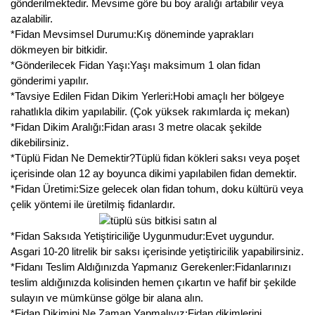
gönderilmektedir. Mevsime göre bu boy aralığı artabilir veya
azalabilir.
Kocayemiş Fidanı
*Fidan Mevsimsel Durumu:Kış döneminde yaprakları
Kuşburnu Fidanı
dökmeyen bir bitkidir.
*Gönderilecek Fidan Yaşı:Yaşı maksimum 1 olan fidan
Liçi Fidanı
gönderimi yapılır.
*Tavsiye Edilen Fidan Dikim Yerleri:Hobi amaçlı her bölgeye
Longan Fidanı
rahatlıkla dikim yapılabilir. (Çok yüksek rakımlarda iç mekan)
*Fidan Dikim Aralığı:Fidan arası 3 metre olacak şekilde
Malta Eriği Fidanı
dikebilirsiniz.
*Tüplü Fidan Ne Demektir?Tüplü fidan kökleri saksı veya poşet
Mango Fidanı
içerisinde olan 12 ay boyunca dikimi yapılabilen fidan demektir.
*Fidan Üretimi:Size gelecek olan fidan tohum, doku kültürü veya
Melez Meyveler
çelik yöntemi ile üretilmiş fidanlardır.
Murt Fidanı
*Fidan Saksıda Yetiştiriciliğe Uygunmudur:Evet uygundur.
Asgari 10-20 litrelik bir saksı içerisinde yetiştiricilik yapabilirsiniz.
Muşmula Fidanı
*Fidanı Teslim Aldığınızda Yapmanız Gerekenler:Fidanlarınızı
teslim aldığınızda kolisinden hemen çıkartın ve hafif bir şekilde
Muz Fidanı
sulayın ve mümkünse gölge bir alana alın.
*Fidan Dikimini Ne Zaman Yapmalıyız:Fidan dikimlerini