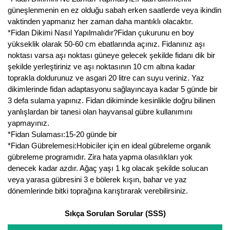
Nadir Çeşit Meyveler
güneşlenmenin en ez olduğu sabah erken saatlerde veya ikindin
vaktinden yapmanız her zaman daha mantıklı olacaktır.
Nar Fidanı
*Fidan Dikimi Nasıl Yapılmalıdır?Fidan çukurunu en boy
yükseklik olarak 50-60 cm ebatlarında açınız. Fidanınız aşı
Narenciye Fidanları
noktası varsa aşı noktası güneye gelecek şekilde fidanı dik bir
şekilde yerleştiriniz ve aşı noktasının 10 cm altına kadar
Nektarin Fidanı
toprakla doldurunuz ve asgari 20 litre can suyu veriniz. Yaz
dikimlerinde fidan adaptasyonu sağlayıncaya kadar 5 günde bir
Papaya Fidanı
3 defa sulama yapınız. Fidan dikiminde kesinlikle doğru bilinen
yanlışlardan bir tanesi olan hayvansal gübre kullanımını
Pepino Fidanı
yapmayınız.
*Fidan Sulaması:15-20 günde bir
Pitaya Fidanı
*Fidan Gübrelemesi:Hobiciler için en ideal gübreleme organik
gübreleme programıdır. Zira hata yapma olasılıkları yok
Şeftali Fidanı
denecek kadar azdır. Ağaç yaşı 1 kg olacak şekilde solucan
veya yarasa gübresini 3 e bölerek kışın, bahar ve yaz
Trabzon Hurması Fidanı
dönemlerinde bitki toprağına karıştırarak verebilirsiniz.
Üzüm Fidanı
Sıkça Sorulan Sorular (SSS)
Vişne Fidanı