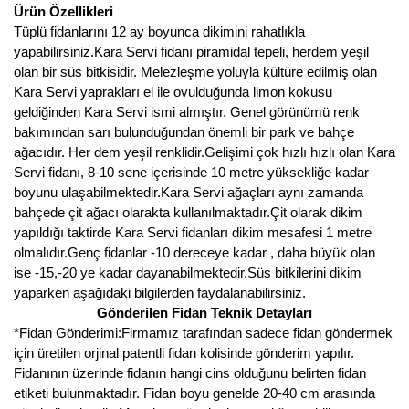
Girebolu Fidanı
Ürün Özellikleri
Tüplü fidanlarını 12 ay boyunca dikimini rahatlıkla
Goji Berry Fidanı
yapabilirsiniz.Kara Servi fidanı piramidal tepeli, herdem yeşil
olan bir süs bitkisidir. Melezleşme yoluyla kültüre edilmiş olan
Hünnap Fidanı
Kara Servi yaprakları el ile ovulduğunda limon kokusu
geldiğinden Kara Servi ismi almıştır. Genel görünümü renk
İncir Fidanı
bakımından sarı bulunduğundan önemli bir park ve bahçe
ağacıdır. Her dem yeşil renklidir.Gelişimi çok hızlı hızlı olan Kara
Kapari Gebre Otu Fidanı
Servi fidanı, 8-10 sene içerisinde 10 metre yüksekliğe kadar
boyunu ulaşabilmektedir.Kara Servi ağaçları aynı zamanda
Kayısı Fidanı
bahçede çit ağacı olarakta kullanılmaktadır.Çit olarak dikim
yapıldığı taktirde Kara Servi fidanları dikim mesafesi 1 metre
Keçiboynuzu Fidanı
olmalıdır.Genç fidanlar -10 dereceye kadar , daha büyük olan
ise -15,-20 ye kadar dayanabilmektedir.Süs bitkilerini dikim
Kestane Fidanı
yaparken aşağıdaki bilgilerden faydalanabilirsiniz.
Gönderilen Fidan Teknik Detayları
Kiraz Fidanı
*Fidan Gönderimi:Firmamız tarafından sadece fidan göndermek
için üretilen orjinal patentli fidan kolisinde gönderim yapılır.
Kivi Fidanı
Fidanının üzerinde fidanın hangi cins olduğunu belirten fidan
etiketi bulunmaktadır. Fidan boyu genelde 20-40 cm arasında
Kızılcık Fidanı