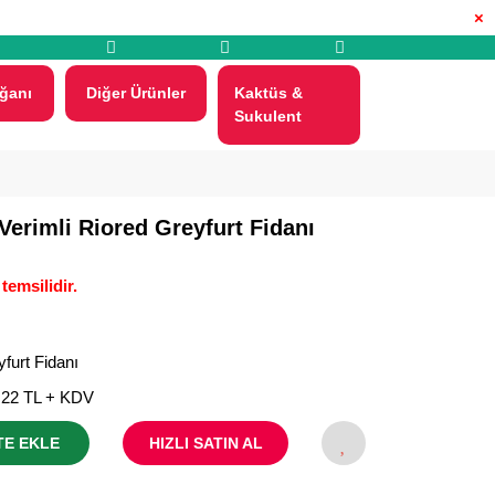
×
ğanı
Diğer Ürünler
Kaktüs &
Sukulent
Verimli Riored Greyfurt Fidanı
temsilidir.
furt Fidanı
,22 TL + KDV
TE EKLE
HIZLI SATIN AL