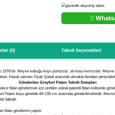
Whatsa
lar (0)
Taksit Seçenekleri
me yılı 1976’dır. Meyve kabuğu koyu pürüzsüz ,eti koyu kırmızıdır. Me
yoktur. Hasat zamanı Oçak-Şubat arasında olmakla beraber periyodisit
Gönderilen Greyfurt Fidanı Teknik Detayları
ce fidan göndermek için üretilen orjinal patentli fidan kolisinde gönde
furt Fidanı boyu genelde 60-100 cm arasında gönderilmektedir. Mevsime 
 bitkidir.
 fidan gönderimi yapılır.