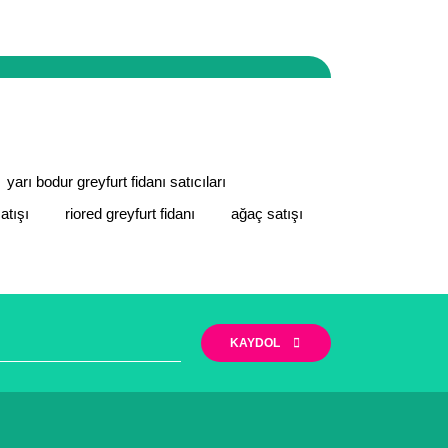
zi yapabilirsiniz. Ayrıca firmamız Mersin/ Mut
iyet göstermektedir.
narak tarafımıza iletebilirsiniz.
yarı bodur greyfurt fidanı satıcıları
atışı
riored greyfurt fidanı
ağaç satışı
KAYDOL