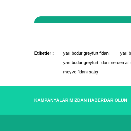
Sitemizde yaptığınız tüm işlemler 256 bit güvenlik
vergi dairesine bağlı, tüm ticari faaliyetleri kay
Bu ürünün fiyat bilgisi, resim, ürün açıklamaların
Görüş ve önerileriniz için teşekkür ederiz.
Ürün resmi kalitesiz, bozuk veya görüntülenemiyor.
Ürün açıklamasında eksik bilgiler bulunuyor.
Etiketler :
yarı bodur greyfurt fidanı
yarı b
Ürün bilgilerinde hatalar bulunuyor.
yarı bodur greyfurt fidanı nerden alın
Ürün fiyatı diğer sitelerden daha pahalı.
meyve fidanı satış
Bu ürüne benzer farklı alternatifler olmalı.
KAMPANYALARIMIZDAN HABERDAR OLUN