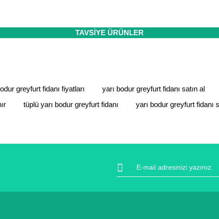
 sertifikası ile koruma altındadır. İçiniz rahat bir şekilde alışverişini
ıt altında ve yürürlükteki kanun ve esaslara tam uyumlu bir şekilde faal
da ve diğer konularda yetersiz gördüğünüz noktaları öneri formunu kulla
TAVSİYE ÜRÜNLER
Bu ürüne ilk yorumu siz yapın!
Yorum Yaz
odur greyfurt fidanı fiyatları
yarı bodur greyfurt fidanı satın al
ır
tüplü yarı bodur greyfurt fidanı
yarı bodur greyfurt fidanı s
Gönder