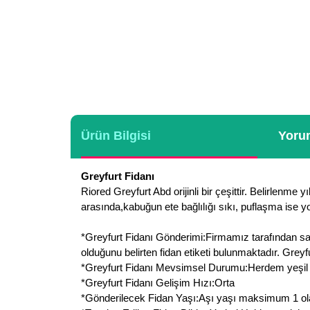
Ürün Bilgisi
Yorum
Greyfurt Fidanı
Riored Greyfurt Abd orijinli bir çeşittir. Belirlen
arasında,kabuğun ete bağlılığı sıkı, puflaşma ise 
*Greyfurt Fidanı Gönderimi:Firmamız tarafından sade
olduğunu belirten fidan etiketi bulunmaktadır. Grey
*Greyfurt Fidanı Mevsimsel Durumu:Herdem yeşil bir
*Greyfurt Fidanı Gelişim Hızı:Orta
*Gönderilecek Fidan Yaşı:Aşı yaşı maksimum 1 olan