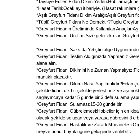
*Tavsiye Edilen Fidan Dikim Yerleri:Hobi amaçlı her
*Hasat Tarihi:Ocak ayı itibariyle. (Hasat rakımlara g
*Aşılı Greyfurt Fidanı Dikim Aralığı:Aşılı Greyfurt fi
*Tüplü Greyfurt Fidanı Ne Demektir?Tüplü Greyfurt 
*Greyfurt Fidanın Üretiminde Kullanılan Anaçlar:Aşı
*Greyfurt Fidanı Üretimi:Size gelecek olan Greyfurt f
*Greyfurt Fidanı Saksıda Yetiştiriciliğe Uygunmudur:Ev
*Greyfurt Fidanı Teslim Aldığınızda Yapmanız Gerek
alana alın.
*Greyfurt Fidanı Dikimini Ne Zaman Yapmalıyız:Fi
mantıklı olacaktır.
*Greyfurt Fidanı Dikimi Nasıl Yapılmalıdır?Fidan ç
şekilde fidanı dik bir şekilde yerleştiriniz ve aşı 
sağlayıncaya kadar 5 günde bir 3 defa sulama yapın
*Greyfurt Fidanı Sulaması:15-20 günde bir
*Greyfurt Fidanı Gübrelemesi:Hobiciler için en ide
olacak şekilde solucan veya yarasa gübresini 3 e bö
*Greyfurt Fidanı Hastalık ve Zararlı Mücadelesi:Or
meyve nohut büyüklüğüne geldiğinde verilebilir.