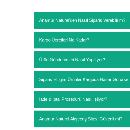
Anamur Naturel'den Nasıl Sipariş Verebilirim?
https://www.anamurnaturel.com 'dan kendiniz sep
Kargo Ücretleri Ne Kadar?
sipariş verebilirsiniz. Sitemizden vereceğiniz sip
ödeme yoktur.
https://www.anamurnaturel.com 'da siz kargoyu de
Ürün Gönderimleri Nasıl Yapılıyor?
siparişlerinizde sepetinizdeki ürünleri hacimler
Sipariş verdiğiniz ürünler, özel tasarlanmış amba
Sipariş Ettiğim Ürünler Kargoda Hasar Görür
Koşulsuz müşteri memnuniyeti politikalarımız 
İade & İptal Prosedürü Nasıl İşliyor?
hasar görmüş ise hemen bizimle iletişime geçerek
Siparişiniz elinize ulaştığında herhangi bir sebe
Anamur Naturel Alışveriş Sitesi Güvenli mi?
değişim istediğiniz ürünleri kullanmayınız. Kull
seçenekleri uygulanır.