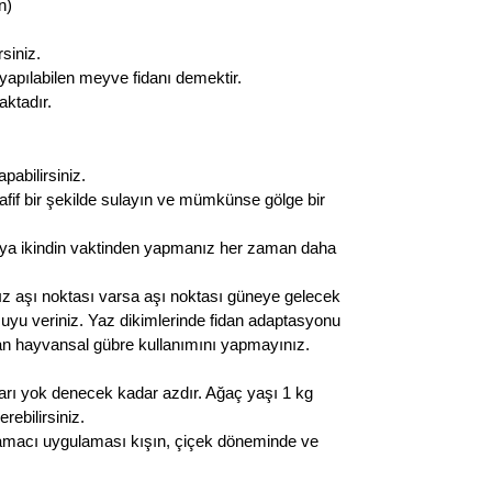
n)
rsiniz.
yapılabilen meyve fidanı demektir.
aktadır.
pabilirsiniz.
afif bir şekilde sulayın ve mümkünse gölge bir
eya ikindin vaktinden yapmanız her zaman daha
ız aşı noktası varsa aşı noktası güneye gelecek
n suyu veriniz. Yaz dikimlerinde fidan adaptasyonu
olan hayvansal gübre kullanımını yapmayınız.
ları yok denecek kadar azdır. Ağaç yaşı 1 kg
rebilirsiniz.
bulamacı uygulaması kışın, çiçek döneminde ve