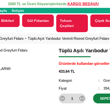
1500 TL ve Üzeri Alışverişlerinizde
KARGO BEDAVA!
ayfa
İletişim
 Bitkileri
Gül Fidanları
Tohum
Çiçek So
Çeşitleri
Greyfurt Fidanı
Tüplü Aşılı Yarıbodur Verimli Riored Greyfurt Fidanı
Tüplü Aşılı Yarıbodur 
Ürünlerde kullanılan görseller 
ALARMI
433,64 TL
Kategori
Grey
Fiyat
394
SEPE