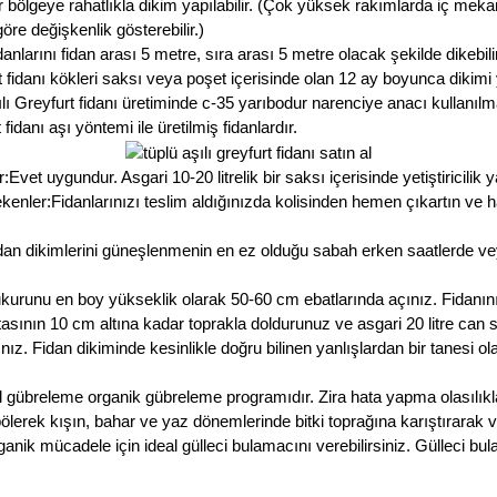
 bölgeye rahatlıkla dikim yapılabilir. (Çok yüksek rakımlarda iç meka
öre değişkenlik gösterebilir.)
danlarını fidan arası 5 metre, sıra arası 5 metre olacak şekilde dikebili
fidanı kökleri saksı veya poşet içerisinde olan 12 ay boyunca dikimi 
lı Greyfurt fidanı üretiminde c-35 yarıbodur narenciye anacı kullanılm
idanı aşı yöntemi ile üretilmiş fidanlardır.
et uygundur. Asgari 10-20 litrelik bir saksı içerisinde yetiştiricilik ya
enler:Fidanlarınızı teslim aldığınızda kolisinden hemen çıkartın ve h
dan dikimlerini güneşlenmenin en ez olduğu sabah erken saatlerde v
ukurunu en boy yükseklik olarak 50-60 cm ebatlarında açınız. Fidanın
noktasının 10 cm altına kadar toprakla doldurunuz ve asgari 20 litre ca
ız. Fidan dikiminde kesinlikle doğru bilinen yanlışlardan bir tanesi 
al gübreleme organik gübreleme programıdır. Zira hata yapma olasılık
lerek kışın, bahar ve yaz dönemlerinde bitki toprağına karıştırarak ve
ganik mücadele için ideal gülleci bulamacını verebilirsiniz. Gülleci 