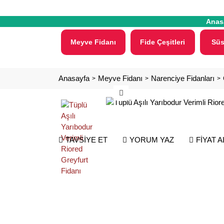
Anas
Meyve Fidanı
Fide Çeşitleri
Süs
Anasayfa
Meyve Fidanı
Narenciye Fidanları
TAVSİYE ET
YORUM YAZ
FİYAT 