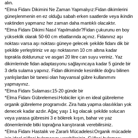
alın.
*Elma Fidanı Dikimini Ne Zaman Yapmalıyız:Fidan dikimlerini
güneşlenmenin en ez olduğu sabah erken saatlerde veya ikindin
vaktinden yapmanız her zaman daha mantıklı olacaktır.
*Elma Fidanı Dikimi Nasıl Yapılmalıdır?Fidan çukurunu en boy
yükseklik olarak 50-60 cm ebatlarında açınız. Fidanınız aşı
noktası varsa aşı noktası güneye gelecek şekilde fidanı dik bir
şekilde yerleştiriniz ve aşı noktasının 10 cm altına kadar
toprakla doldurunuz ve asgari 20 litre can suyu veriniz. Yaz
dikimlerinde fidan adaptasyonu sağlayıncaya kadar 5 günde bir
3 defa sulama yapınız. Fidan dikiminde kesinlikle doğru bilinen
yanlışlardan bir tanesi olan hayvansal gübre kullanımını
yapmayınız.
*Elma Fidanı Sulaması:15-20 günde bir
*Elma Fidanı Gübrelemesi:Hobiciler için en ideal gübreleme
organik gübreleme programıdır. Zira hata yapma olasılıkları yok
denecek kadar azdır. Ağaç yaşı 1 kg olacak şekilde solucan
veya yarasa gübresini 3 e bölerek kışın, bahar ve yaz
dönemlerinde bitki toprağına karıştırarak verebilirsiniz.
*Elma Fidanı Hastalık ve Zararlı Mücadelesi:Organik mücadele