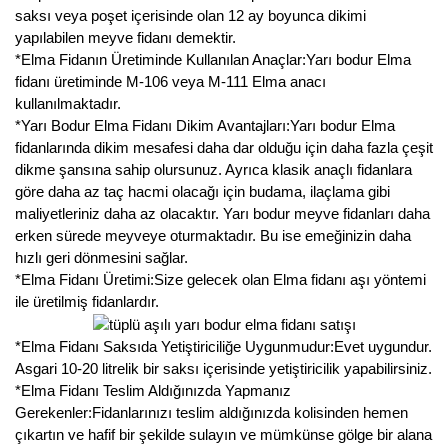
saksı veya poşet içerisinde olan 12 ay boyunca dikimi
yapılabilen meyve fidanı demektir.
*Elma Fidanın Üretiminde Kullanılan Anaçlar:Yarı bodur Elma
fidanı üretiminde M-106 veya M-111 Elma anacı
kullanılmaktadır.
*Yarı Bodur Elma Fidanı Dikim Avantajları:Yarı bodur Elma
fidanlarında dikim mesafesi daha dar olduğu için daha fazla çeşit
dikme şansına sahip olursunuz. Ayrıca klasik anaçlı fidanlara
göre daha az taç hacmi olacağı için budama, ilaçlama gibi
maliyetleriniz daha az olacaktır. Yarı bodur meyve fidanları daha
erken sürede meyveye oturmaktadır. Bu ise emeğinizin daha
hızlı geri dönmesini sağlar.
*Elma Fidanı Üretimi:Size gelecek olan Elma fidanı aşı yöntemi
ile üretilmiş fidanlardır.
*Elma Fidanı Saksıda Yetiştiriciliğe Uygunmudur:Evet uygundur.
Asgari 10-20 litrelik bir saksı içerisinde yetiştiricilik yapabilirsiniz.
*Elma Fidanı Teslim Aldığınızda Yapmanız
Gerekenler:Fidanlarınızı teslim aldığınızda kolisinden hemen
çıkartın ve hafif bir şekilde sulayın ve mümkünse gölge bir alana