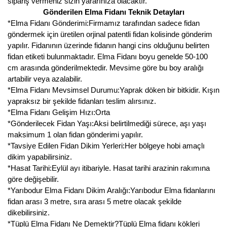
sipariş vermeniz sizin yararınıza olacaktır.
Gönderilen Elma Fidanı Teknik Detayları
*Elma Fidanı Gönderimi:Firmamız tarafından sadece fidan
göndermek için üretilen orjinal patentli fidan kolisinde gönderim
yapılır. Fidanının üzerinde fidanın hangi cins olduğunu belirten
fidan etiketi bulunmaktadır. Elma Fidanı boyu genelde 50-100
cm arasında gönderilmektedir. Mevsime göre bu boy aralığı
artabilir veya azalabilir.
*Elma Fidanı Mevsimsel Durumu:Yaprak döken bir bitkidir. Kışın
yapraksız bir şekilde fidanları teslim alırsınız.
*Elma Fidanı Gelişim Hızı:Orta
*Gönderilecek Fidan Yaşı:Aksi belirtilmediği sürece, aşı yaşı
maksimum 1 olan fidan gönderimi yapılır.
*Tavsiye Edilen Fidan Dikim Yerleri:Her bölgeye hobi amaçlı
dikim yapabilirsiniz.
*Hasat Tarihi:Eylül ayı itibariyle. Hasat tarihi arazinin rakımına
göre değişebilir.
*Yarıbodur Elma Fidanı Dikim Aralığı:Yarıbodur Elma fidanlarını
fidan arası 3 metre, sıra arası 5 metre olacak şekilde
dikebilirsiniz.
*Tüplü Elma Fidanı Ne Demektir?Tüplü Elma fidanı kökleri