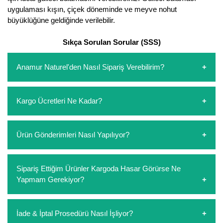
uygulaması kışın, çiçek döneminde ve meyve nohut
büyüklüğüne geldiğinde verilebilir.
Sıkça Sorulan Sorular (SSS)
Anamur Naturel'den Nasıl Sipariş Verebilirim?
https://www.anamurnaturel.com 'dan kendiniz sepetinizi
Kargo Ücretleri Ne Kadar?
oluşturarak,
iletişim
numaralarımızdan bizi arayarak veya
whatsapp hattımızdan bizlere isteklerinizi yazarak sipariş
verebilirsiniz. Sitemizden vereceğiniz siparişlerin
https://www.anamurnaturel.com 'da siz kargoyu dert
Ürün Gönderimleri Nasıl Yapılıyor?
ödemelerini sipariş verdikten sonra havale/eft veya sipariş
etmeyin diye 1500 lira ve üzerindeki siparişlerinizde
aşamasında kredi kartı ile yapabilirsiniz. Kapıda ödeme
kargoyu biz karşılıyoruz. 1500 Lira altında kalan
yoktur.
siparişlerinizde sepetinizdeki ürünleri hacimlerine göre bir
Sipariş verdiğiniz ürünler, özel tasarlanmış ambalajlar ile
Sipariş Ettiğim Ürünler Kargoda Hasar Görürse Ne
kargo ücreti ödeme aşamasında sepetinize eklenecektir.
paketlenip gönderim yapılmaktadır.
Yapmam Gerekiyor?
Koşulsuz müşteri memnuniyeti politikalarımız
İade & İptal Prosedürü Nasıl İşliyor?
çerçevesinde müşterilerimizi hiçbir zaman mağdur