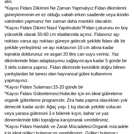
alın.
*Kayısı Fidanı Dikimini Ne Zaman Yapmalıyız:Fidan dikimlerini
güneşlenmenin en ez olduğu sabah erken saatlerde veya ikindin
vaktinden yapmanız her zaman daha mantıklı olacaktır.
*Kayısı Fidanı Dikimi Nasıl Yapılmalıdır?Fidan çukurunu en boy
yükseklik olarak 50-60 cm ebatlarında açınız. Fidanınız aşı
noktası varsa aşı noktası güneye gelecek şekilde fidanı dik bir
şekilde yerleştiriniz ve aşı noktasının 10 cm altına kadar
toprakla doldurunuz ve asgari 20 litre can suyu veriniz. Yaz
dikimlerinde fidan adaptasyonu sağlayıncaya kadar 5 günde bir
3 defa sulama yapınız. Fidan dikiminde kesinlikle doğru bilinen
yanlışlardan bir tanesi olan hayvansal gübre kullanımını
yapmayınız.
*Kayısı Fidanı Sulaması:15-20 günde bir
*Kayısı Fidanı Gübrelemesi:Hobiciler için en ideal gübreleme
organik gübreleme programıdır. Zira hata yapma olasılıkları yok
denecek kadar azdır. Ağaç yaşı 1 kg olacak şekilde solucan
veya yarasa gübresini 3 e bölerek kışın, bahar ve yaz
dönemlerinde bitki toprağına karıştırarak verebilirsiniz.
*Kayısı Fidanı Hastalık ve Zaralı Mücadelesi:Organik mücadele
için ideal gülleci bulamacını verebilirsiniz. Gülleci bulamacı