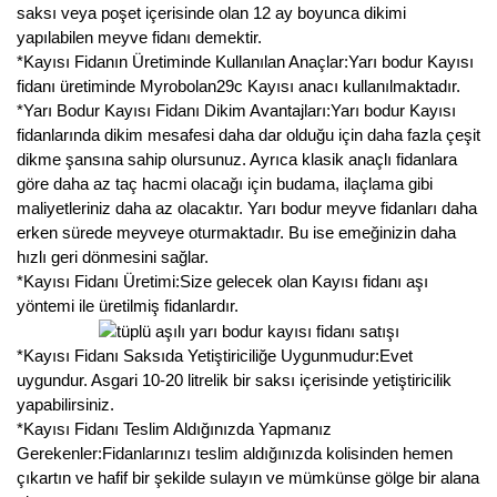
saksı veya poşet içerisinde olan 12 ay boyunca dikimi
yapılabilen meyve fidanı demektir.
*Kayısı Fidanın Üretiminde Kullanılan Anaçlar:Yarı bodur Kayısı
fidanı üretiminde Myrobolan29c Kayısı anacı kullanılmaktadır.
*Yarı Bodur Kayısı Fidanı Dikim Avantajları:Yarı bodur Kayısı
fidanlarında dikim mesafesi daha dar olduğu için daha fazla çeşit
dikme şansına sahip olursunuz. Ayrıca klasik anaçlı fidanlara
göre daha az taç hacmi olacağı için budama, ilaçlama gibi
maliyetleriniz daha az olacaktır. Yarı bodur meyve fidanları daha
erken sürede meyveye oturmaktadır. Bu ise emeğinizin daha
hızlı geri dönmesini sağlar.
*Kayısı Fidanı Üretimi:Size gelecek olan Kayısı fidanı aşı
yöntemi ile üretilmiş fidanlardır.
*Kayısı Fidanı Saksıda Yetiştiriciliğe Uygunmudur:Evet
uygundur. Asgari 10-20 litrelik bir saksı içerisinde yetiştiricilik
yapabilirsiniz.
*Kayısı Fidanı Teslim Aldığınızda Yapmanız
Gerekenler:Fidanlarınızı teslim aldığınızda kolisinden hemen
çıkartın ve hafif bir şekilde sulayın ve mümkünse gölge bir alana